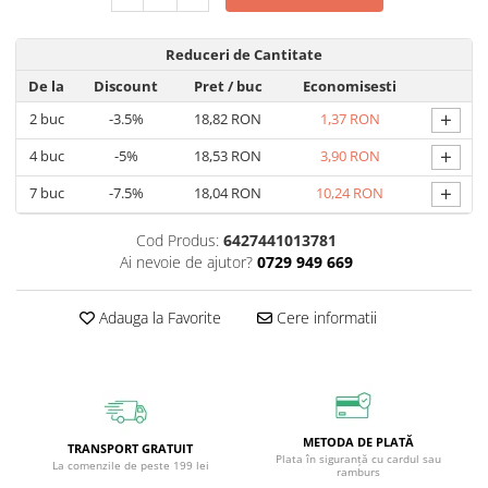
Circulație periferică deficitară
Îngrijire picioare
Circulație periferică slabă
Îngrijire păr
Reduceri de Cantitate
De la
Discount
Pret
/ buc
Economisesti
Circulație sangvină
Îngrijire ten
+
2
buc
-3.5%
18,82 RON
1,37 RON
Ciroză hepatică
Șervețele
+
Colesterol
4
buc
-5%
18,53 RON
3,90 RON
Colici intestinale
+
7
buc
-7.5%
18,04 RON
10,24 RON
Colite, Enterocolite
Cod Produs:
6427441013781
Concentrare
Ai nevoie de ajutor?
0729 949 669
Constipație
Adauga la Favorite
Cere informatii
Crampe, Spasme, Dureri musculare
Deparazitare
Depresie si Anxietate
Dermatită
METODA DE PLATĂ
TRANSPORT GRATUIT
Detoxifiere
Plata în siguranță cu cardul sau
La comenzile de peste 199 lei
ramburs