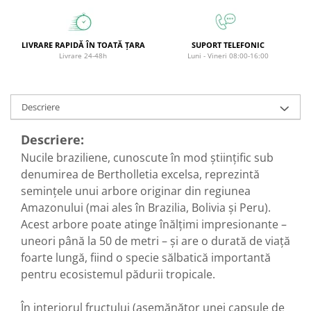
Diabet
Digestie lentă
Diuretic
LIVRARE RAPIDĂ ÎN TOATĂ ȚARA
SUPORT TELEFONIC
Livrare 24-48h
Luni - Vineri 08:00-16:00
Dureri de gât
Echilibrare floră intestinală
Descriere
Echilibru hormonal bărbați
Echilibru hormonal femei
Descriere:
Entorse, Luxații
Nucile braziliene, cunoscute în mod științific sub
denumirea de Bertholletia excelsa, reprezintă
Faringită
semințele unui arbore originar din regiunea
Fibrom Uterin
Amazonului (mai ales în Brazilia, Bolivia și Peru).
Flatulență
Acest arbore poate atinge înălțimi impresionante –
Fumat
uneori până la 50 de metri – și are o durată de viață
foarte lungă, fiind o specie sălbatică importantă
Gastrite
pentru ecosistemul pădurii tropicale.
Greață, Vărsături
Gripa si raceala
În interiorul fructului (asemănător unei capsule de