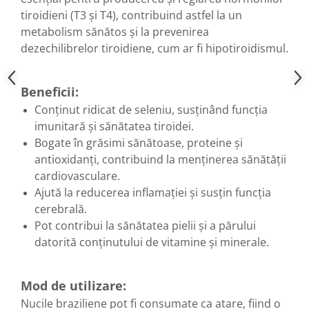
Menopauza
tiroidieni (T3 și T4), contribuind astfel la un
Meteorism
metabolism sănătos și la prevenirea
dezechilibrelor tiroidiene, cum ar fi hipotiroidismul.
Migrene
Obezitate
Beneficii:
Parazitoză digestivă
Conținut ridicat de seleniu, susținând funcția
Pediatrie
imunitară și sănătatea tiroidei.
Piele, par si unghii
Bogate în grăsimi sănătoase, proteine și
Pneumonie
antioxidanți, contribuind la menținerea sănătății
cardiovasculare.
Potenta
Ajută la reducerea inflamației și susțin funcția
Prostatită
cerebrală.
Reflux Gastro-Esofagian
Pot contribui la sănătatea pielii și a părului
Remineralizare
datorită conținutului de vitamine și minerale.
Retenție apă
Sindromul colonului iritabil
Mod de utilizare:
Nucile braziliene pot fi consumate ca atare, fiind o
Sinuzită