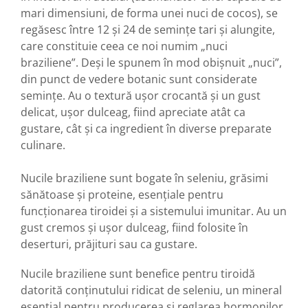
mari dimensiuni, de forma unei nuci de cocos), se
Hemoroizi
regăsesc între 12 și 24 de semințe tari și alungite,
Imunitate
care constituie ceea ce noi numim „nuci
Imunostimulator
braziliene”. Deși le spunem în mod obișnuit „nuci”,
din punct de vedere botanic sunt considerate
Indigestie
semințe. Au o textură ușor crocantă și un gust
Infecții urinare
delicat, ușor dulceag, fiind apreciate atât ca
Infecții virale
gustare, cât și ca ingredient în diverse preparate
Infertilitate femei
culinare.
Infertilitate masculină
Nucile braziliene sunt bogate în seleniu, grăsimi
Inflamatii
sănătoase și proteine, esențiale pentru
Insomnie
funcționarea tiroidei și a sistemului imunitar. Au un
gust cremos și ușor dulceag, fiind folosite în
Insuficiență cardiacă
deserturi, prăjituri sau ca gustare.
Laringospasm
Leucoree
Nucile braziliene sunt benefice pentru tiroidă
datorită conținutului ridicat de seleniu, un mineral
Memorie
esențial pentru producerea și reglarea hormonilor