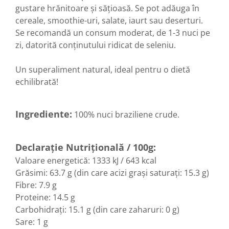
gustare hrănitoare și sățioasă. Se pot adăuga în
Sistemul circulator
cereale, smoothie-uri, salate, iaurt sau deserturi.
Sistemul digestiv
Se recomandă un consum moderat, de 1-3 nuci pe
Sistemul muscular
zi, datorită conținutului ridicat de seleniu.
Sistemul nervos
Un superaliment natural, ideal pentru o dietă
Sistemul osos si articulatii
echilibrată!
Sistemul respirator
Slăbit
Ingrediente:
100% nuci braziliene crude.
Spasme digestive
Splina si pancreas
Declarație Nutrițională / 100g:
Stabilizare psiho-emoțională
Valoare energetică: 1333 kJ / 643 kcal
Stres
Grăsimi: 63.7 g (din care acizi grași saturați: 15.3 g)
Fibre: 7.9 g
Stres oxidativ
Proteine: 14.5 g
Surmenaj școlar
Carbohidrați: 15.1 g (din care zaharuri: 0 g)
Tensiunea arteriala
Sare: 1 g