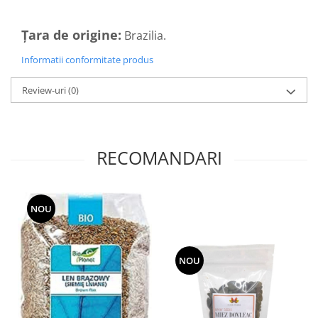
Tuse mixtă
Tuse productivă
Țara de origine:
Brazilia.
Tuse seacă
Informatii conformitate produs
Ulcer
Review-uri
(0)
Varice
Vene varicoase, tromboflebită
venoasă
RECOMANDARI
VItaminizare
Vulvovaginita Candidozica
Îmbătrânire
NOU
Întineritor al pielii
Întreținere ten
NOU
Înțepături de insecte