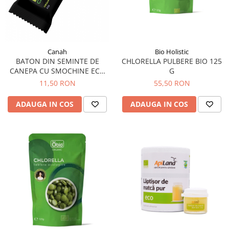
Hemoroizi
Imunitate
Imunostimulator
Canah
Bio Holistic
Indigestie
BATON DIN SEMINTE DE
CHLORELLA PULBERE BIO 125
CANEPA CU SMOCHINE ECO
G
Infecții urinare
48 G CANAH
11,50 RON
55,50 RON
Infecții virale
ADAUGA IN COS
ADAUGA IN COS
Infertilitate femei
Infertilitate masculină
Inflamatii
Insomnie
Insuficiență cardiacă
Laringospasm
Leucoree
Memorie