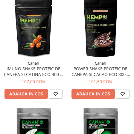
Canah
Canah
IMUNO SHAKE PROTEIC DE
POWER SHAKE PROTEIC DE
CANEPA SI CATINA ECO 300 G
CANEPA SI CACAO ECO 300 G
CANAH
CANAH
107,00 RON
101,50 RON
ADAUGA IN COS
ADAUGA IN COS