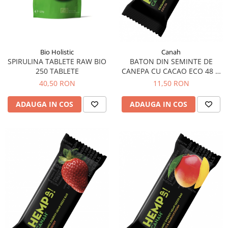
Circulație periferică deficitară
Îngrijire picioare
Circulație periferică slabă
Îngrijire păr
Circulație sangvină
Îngrijire ten
Bio Holistic
Canah
Ciroză hepatică
Șervețele
SPIRULINA TABLETE RAW BIO
BATON DIN SEMINTE DE
250 TABLETE
CANEPA CU CACAO ECO 48 G
Colesterol
CANAH
40,50 RON
11,50 RON
Colici intestinale
Colite, Enterocolite
ADAUGA IN COS
ADAUGA IN COS
Concentrare
Constipație
Crampe, Spasme, Dureri musculare
Deparazitare
Depresie si Anxietate
Dermatită
Detoxifiere