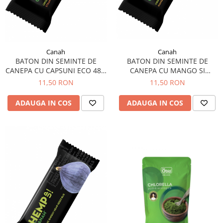
Diabet
Digestie lentă
Diuretic
Dureri de gât
Canah
Canah
BATON DIN SEMINTE DE
BATON DIN SEMINTE DE
Echilibrare floră intestinală
CANEPA CU CAPSUNI ECO 48G
CANEPA CU MANGO SI
Echilibru hormonal bărbați
CANAH
CATINA ECO 48 G CANAH
11,50 RON
11,50 RON
Echilibru hormonal femei
ADAUGA IN COS
ADAUGA IN COS
Entorse, Luxații
Faringită
Fibrom Uterin
Flatulență
Fumat
Gastrite
Greață, Vărsături
Gripa si raceala