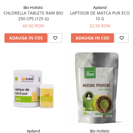
Menopauza
Bio Holistic
Apiland
Meteorism
CHLORELLA TABLETE RAW BIO
LAPTISOR DE MATCA PUR ECO
250 CPS (125 G)
10 G
Migrene
60,50 RON
22,50 RON
Obezitate
ADAUGA IN COS
ADAUGA IN COS
Parazitoză digestivă
Pediatrie
Piele, par si unghii
Pneumonie
Potenta
Prostatită
Reflux Gastro-Esofagian
Remineralizare
Retenție apă
Sindromul colonului iritabil
Sinuzită
Apiland
Bio Holistic