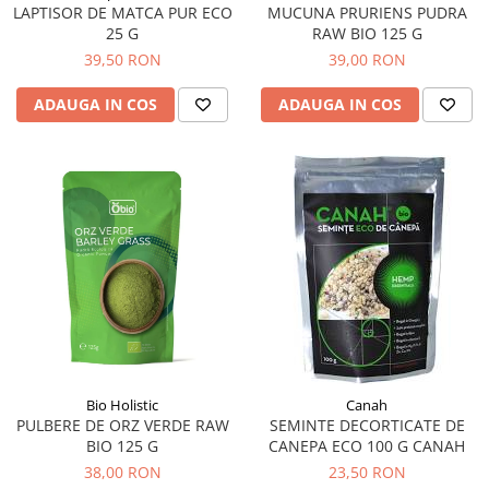
LAPTISOR DE MATCA PUR ECO
MUCUNA PRURIENS PUDRA
Sistemul circulator
25 G
RAW BIO 125 G
39,50 RON
39,00 RON
Sistemul digestiv
Sistemul muscular
ADAUGA IN COS
ADAUGA IN COS
Sistemul nervos
Sistemul osos si articulatii
Sistemul respirator
Slăbit
Spasme digestive
Splina si pancreas
Stabilizare psiho-emoțională
Stres
Stres oxidativ
Bio Holistic
Canah
PULBERE DE ORZ VERDE RAW
SEMINTE DECORTICATE DE
Surmenaj școlar
BIO 125 G
CANEPA ECO 100 G CANAH
Tensiunea arteriala
38,00 RON
23,50 RON