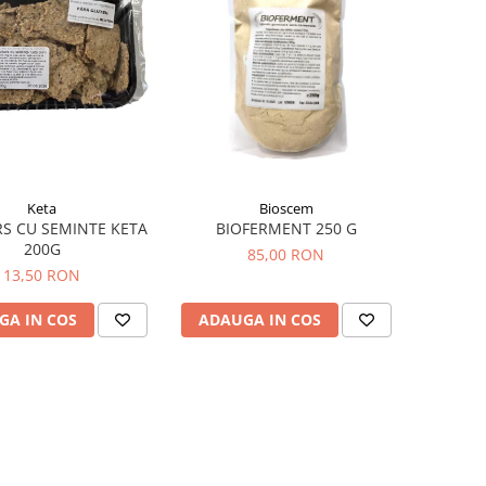
Keta
Bioscem
S CU SEMINTE KETA
BIOFERMENT 250 G
200G
85,00 RON
13,50 RON
GA IN COS
ADAUGA IN COS