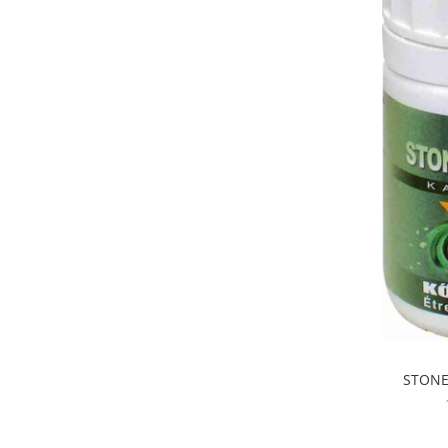
Diabet
Digestie lentă
Diuretic
Dureri de gât
Echilibrare floră intestinală
Echilibru hormonal bărbați
Echilibru hormonal femei
Entorse, Luxații
Faringită
Fibrom Uterin
Flatulență
Fumat
Gastrite
STONE
Greață, Vărsături
Gripa si raceala