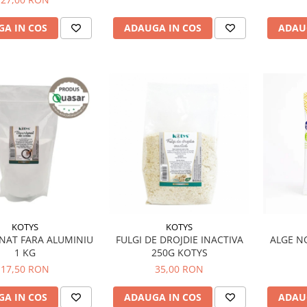
A IN COS
ADAUGA IN COS
ADAU
KOTYS
KOTYS
NAT FARA ALUMINIU
FULGI DE DROJDIE INACTIVA
ALGE N
1 KG
250G KOTYS
17,50 RON
35,00 RON
A IN COS
ADAUGA IN COS
ADAU