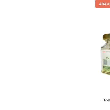
ADAUG
Hemoroizi
Imunitate
Imunostimulator
Indigestie
Infecții urinare
Infecții virale
Infertilitate femei
Infertilitate masculină
Inflamatii
Insomnie
Insuficiență cardiacă
Laringospasm
Leucoree
RASI
Memorie