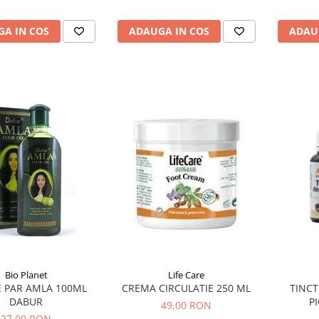
A IN COS
ADAUGA IN COS
ADAU
Bio Planet
Life Care
E PAR AMLA 100ML
CREMA CIRCULATIE 250 ML
TINCT
DABUR
P
49,00 RON
27,00 RON