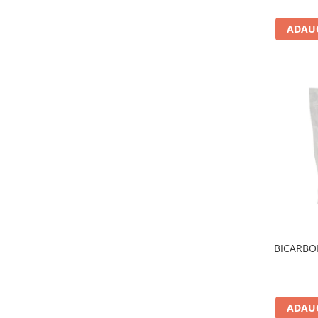
Sistemul circulator
ADAUG
Sistemul digestiv
Sistemul muscular
Sistemul nervos
Sistemul osos si articulatii
Sistemul respirator
Slăbit
Spasme digestive
Splina si pancreas
Stabilizare psiho-emoțională
Stres
BICARBO
Stres oxidativ
Surmenaj școlar
Tensiunea arteriala
ADAUG