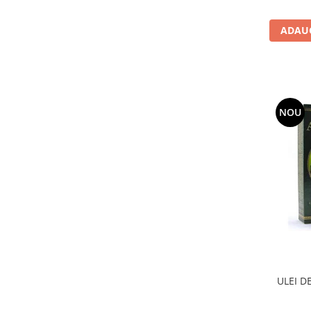
Menopauza
Meteorism
ADAUG
Migrene
Obezitate
Parazitoză digestivă
NOU
Pediatrie
Piele, par si unghii
Pneumonie
Potenta
Prostatită
Reflux Gastro-Esofagian
Remineralizare
Retenție apă
ULEI D
Sindromul colonului iritabil
Sinuzită