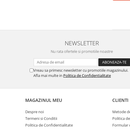
Tuse mixtă
Tuse productivă
Tuse seacă
Ulcer
Varice
NEWSLETTER
Vene varicoase, tromboflebită
Nu rata ofertele si promotiile noastre
venoasă
VItaminizare
Vreau sa primesc newsletter cu promotiile magazinului.
Vulvovaginita Candidozica
Afla mai multe in
Politica de Confidentialitate
Îmbătrânire
Întineritor al pielii
Întreținere ten
MAGAZINUL MEU
CLIENTI
Înțepături de insecte
Despre noi
Metode de
Termeni si Conditii
Politica d
Politica de Confidentialitate
Formular 