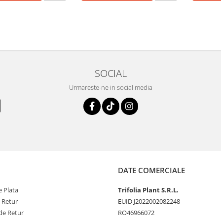
SOCIAL
Urmareste-ne in social media
DATE COMERCIALE
 Plata
Trifolia Plant S.R.L.
e Retur
EUID J2022002082248
de Retur
RO46966072