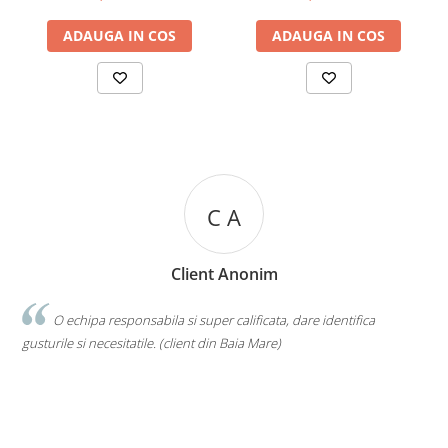
ADAUGA IN COS
ADAUGA IN COS
M T
Mikalia Tara
Natura, mama noastră, ne dăruiește o comoară pentru
sănătatea noastră și a urmașilor noștri. Trebuie să vrem, trebuie să ne
informăm în continuare, sa putem, sa cautam tot ce e mai potrivit
pentru corpul si afectiunile inerente vârstei… Așadar, Trifolia ne ajută!
(Mikalia Tara)