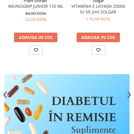
Plant Extrakt
Solgar
Menopauza
IMUNOGRIP JUNIOR 135 ML
VITAMINA E LICHIDA 20000
Meteorism
IU 59.2ml SOLGAR
44,00 RON
170,00 RON
22,00 RON
Migrene
Obezitate
ADAUGA IN COS
ADAUGA IN COS
Parazitoză digestivă
Pediatrie
Piele, par si unghii
Pneumonie
Potenta
Prostatită
Reflux Gastro-Esofagian
Remineralizare
Retenție apă
Sindromul colonului iritabil
Sinuzită