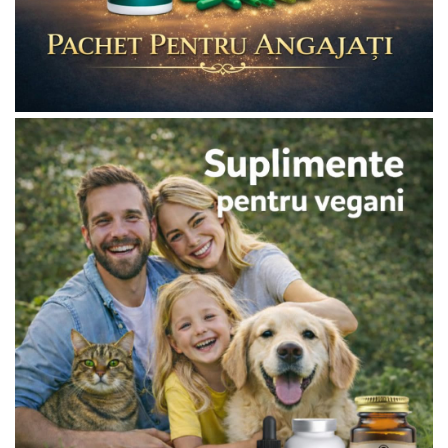
Diabet
Digestie lentă
Diuretic
Dureri de gât
Echilibrare floră intestinală
Echilibru hormonal bărbați
Echilibru hormonal femei
Entorse, Luxații
Faringită
Fibrom Uterin
Flatulență
Fumat
Gastrite
Greață, Vărsături
Gripa si raceala