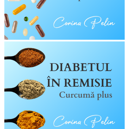
Sistemul circulator
Sistemul digestiv
Sistemul muscular
Sistemul nervos
Sistemul osos si articulatii
Sistemul respirator
Slăbit
Spasme digestive
Splina si pancreas
Stabilizare psiho-emoțională
Stres
Stres oxidativ
Surmenaj școlar
Tensiunea arteriala