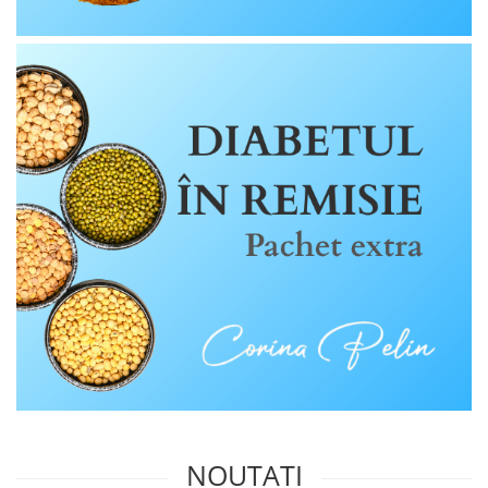
Tuse mixtă
Tuse productivă
Tuse seacă
Ulcer
Varice
Vene varicoase, tromboflebită
venoasă
VItaminizare
Vulvovaginita Candidozica
Îmbătrânire
Întineritor al pielii
Întreținere ten
Înțepături de insecte
NOUTATI