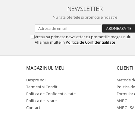
Diabet
NEWSLETTER
Digestie lentă
Nu rata ofertele si promotiile noastre
Diuretic
Dureri de gât
Vreau sa primesc newsletter cu promotiile magazinului.
Echilibrare floră intestinală
Afla mai multe in
Politica de Confidentialitate
Echilibru hormonal bărbați
Echilibru hormonal femei
Entorse, Luxații
MAGAZINUL MEU
CLIENTI
Faringită
Despre noi
Metode de
Fibrom Uterin
Termeni si Conditii
Politica d
Politica de Confidentialitate
Formular 
Flatulență
Politica de livrare
ANPC
Fumat
Contact
ANPC - SA
Gastrite
Greață, Vărsături
Gripa si raceala