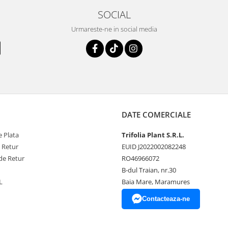
SOCIAL
Urmareste-ne in social media
DATE COMERCIALE
 Plata
Trifolia Plant S.R.L.
e Retur
EUID J2022002082248
de Retur
RO46966072
B-dul Traian, nr.30
L
Baia Mare, Maramures
Contacteaza-ne