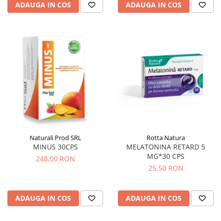
ADAUGA IN COS
ADAUGA IN COS
Circulație periferică deficitară
Îngrijire picioare
Circulație periferică slabă
Îngrijire păr
Circulație sangvină
Îngrijire ten
Ciroză hepatică
Șervețele
Colesterol
Colici intestinale
Colite, Enterocolite
Concentrare
Constipație
Naturali Prod SRL
Rotta Natura
Crampe, Spasme, Dureri musculare
MINUS 30CPS
MELATONINA RETARD 5
MG*30 CPS
248,00 RON
Deparazitare
25,50 RON
Depresie si Anxietate
Dermatită
ADAUGA IN COS
ADAUGA IN COS
Detoxifiere