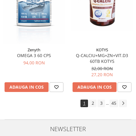
Zenyth
KOTYS
OMEGA 3 60 CPS
Q-CALCIU+MG+ZN+VIT.D3
60TB KOTYS
94,00 RON
32,00 RON
27,20 RON
ADAUGA IN COS
ADAUGA IN COS
1
2
3
45
...
NEWSLETTER