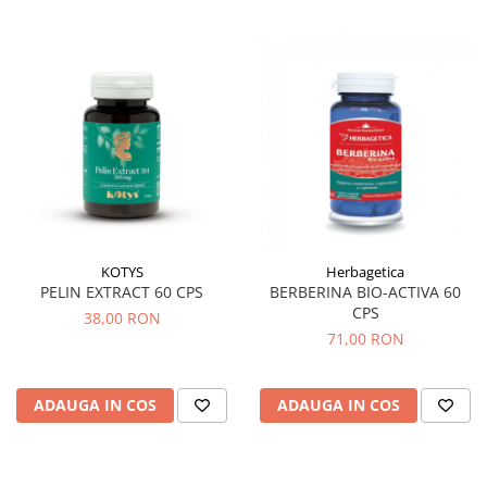
Hemoroizi
Imunitate
Imunostimulator
Indigestie
Infecții urinare
Infecții virale
Infertilitate femei
Infertilitate masculină
KOTYS
Herbagetica
PELIN EXTRACT 60 CPS
BERBERINA BIO-ACTIVA 60
Inflamatii
CPS
38,00 RON
Insomnie
71,00 RON
Insuficiență cardiacă
Laringospasm
ADAUGA IN COS
ADAUGA IN COS
Leucoree
Memorie