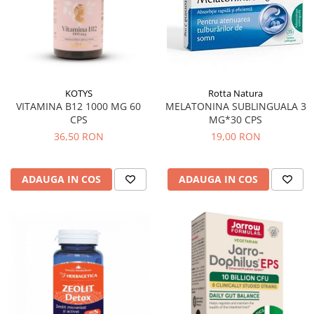
Tuse mixtă
Tuse productivă
Tuse seacă
Ulcer
KOTYS
Rotta Natura
Varice
VITAMINA B12 1000 MG 60
MELATONINA SUBLINGUALA 3
Vene varicoase, tromboflebită
CPS
MG*30 CPS
venoasă
36,50 RON
19,00 RON
VItaminizare
Vulvovaginita Candidozica
ADAUGA IN COS
ADAUGA IN COS
Îmbătrânire
Întineritor al pielii
Întreținere ten
Înțepături de insecte