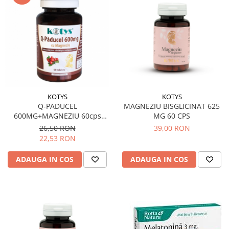
Sistemul circulator
Sistemul digestiv
Sistemul muscular
Sistemul nervos
Sistemul osos si articulatii
Sistemul respirator
KOTYS
KOTYS
Q-PADUCEL
MAGNEZIU BISGLICINAT 625
Slăbit
600MG+MAGNEZIU 60cps
MG 60 CPS
Spasme digestive
KOTYS
26,50 RON
39,00 RON
22,53 RON
Splina si pancreas
Stabilizare psiho-emoțională
ADAUGA IN COS
ADAUGA IN COS
Stres
Stres oxidativ
Surmenaj școlar
Tensiunea arteriala