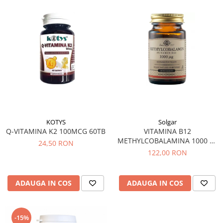
Menopauza
Meteorism
Migrene
Obezitate
Parazitoză digestivă
Pediatrie
Piele, par si unghii
Pneumonie
KOTYS
Solgar
Potenta
Q-VITAMINA K2 100MCG 60TB
VITAMINA B12
METHYLCOBALAMINA 1000 30
Prostatită
24,50 RON
TB
122,00 RON
Reflux Gastro-Esofagian
Remineralizare
ADAUGA IN COS
ADAUGA IN COS
Retenție apă
Sindromul colonului iritabil
-15%
Sinuzită