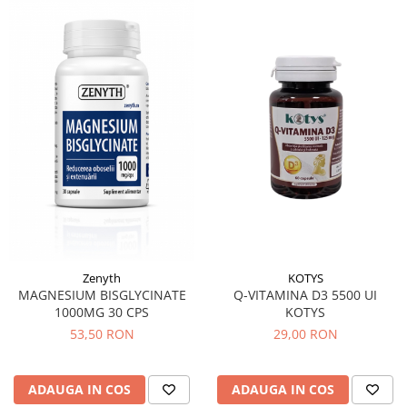
Diabet
Digestie lentă
Diuretic
Dureri de gât
Echilibrare floră intestinală
Echilibru hormonal bărbați
Echilibru hormonal femei
Entorse, Luxații
Faringită
Fibrom Uterin
Zenyth
KOTYS
Flatulență
MAGNESIUM BISGLYCINATE
Q-VITAMINA D3 5500 UI
1000MG 30 CPS
KOTYS
Fumat
53,50 RON
29,00 RON
Gastrite
Greață, Vărsături
ADAUGA IN COS
ADAUGA IN COS
Gripa si raceala