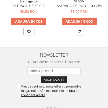
Herbagetica
SECOM
Tuse mixtă
ASTRAGALUS 60 CPS
ASTRAGALUS ROOT 100 CPS
Tuse productivă
50,50 RON
85,00 RON
Tuse seacă
ADAUGA IN COS
ADAUGA IN COS
Ulcer
Varice
Vene varicoase, tromboflebită
venoasă
VItaminizare
NEWSLETTER
Vulvovaginita Candidozica
Nu rata ofertele si promotiile noastre
Îmbătrânire
Întineritor al pielii
Întreținere ten
Vreau sa primesc newsletter cu promotiile
Înțepături de insecte
magazinului. Afla mai multe in
Politica de
Confidentialitate