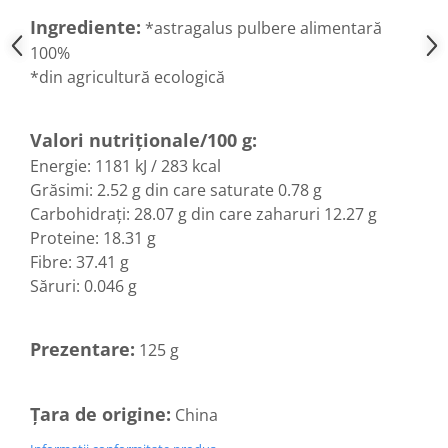
Hemoroizi
Ingrediente:
*astragalus pulbere alimentară
100%
Imunitate
*din agricultură ecologică
Imunostimulator
Indigestie
Valori nutriționale/100 g:
Infecții urinare
Energie: 1181 kJ / 283 kcal
Infecții virale
Grăsimi: 2.52 g din care saturate 0.78 g
Infertilitate femei
Carbohidrați: 28.07 g din care zaharuri 12.27 g
Proteine: 18.31 g
Infertilitate masculină
Fibre: 37.41 g
Inflamatii
Săruri: 0.046 g
Insomnie
Insuficiență cardiacă
Prezentare:
125 g
Laringospasm
Leucoree
Țara de origine:
China
Memorie