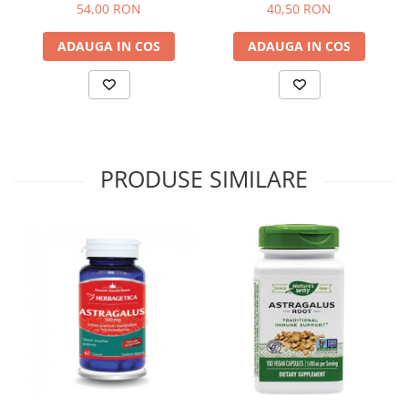
54,00 RON
40,50 RON
Sistemul circulator
ADAUGA IN COS
ADAUGA IN COS
Sistemul digestiv
Sistemul muscular
Sistemul nervos
Sistemul osos si articulatii
Sistemul respirator
PRODUSE SIMILARE
Slăbit
Spasme digestive
Splina si pancreas
Stabilizare psiho-emoțională
Stres
Stres oxidativ
Surmenaj școlar
Tensiunea arteriala