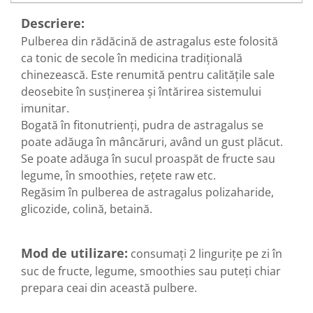
Diabet
Descriere:
Digestie lentă
Pulberea din rădăcină de astragalus este folosită
Diuretic
ca tonic de secole în medicina tradițională
Dureri de gât
chinezească. Este renumită pentru calitățile sale
Echilibrare floră intestinală
deosebite în susținerea și întărirea sistemului
imunitar.
Echilibru hormonal bărbați
Bogată în fitonutrienți, pudra de astragalus se
Echilibru hormonal femei
poate adăuga în mâncăruri, având un gust plăcut.
Entorse, Luxații
Se poate adăuga în sucul proaspăt de fructe sau
legume, în smoothies, rețete raw etc.
Faringită
Regăsim în pulberea de astragalus polizaharide,
Fibrom Uterin
glicozide, colină, betaină.
Flatulență
Fumat
Mod de utilizare:
consumați 2 lingurițe pe zi în
Gastrite
suc de fructe, legume, smoothies sau puteți chiar
Greață, Vărsături
prepara ceai din această pulbere.
Gripa si raceala