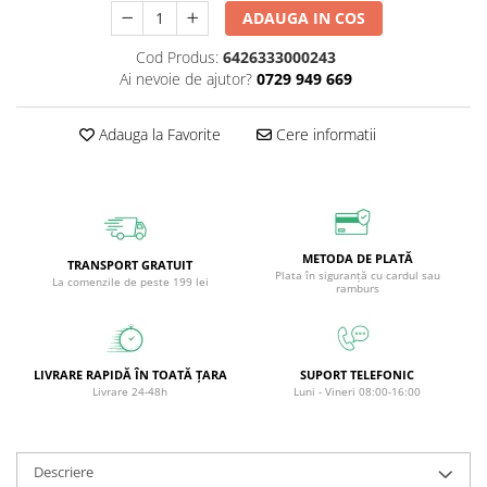
ADAUGA IN COS
Circulație periferică deficitară
Îngrijire picioare
Circulație periferică slabă
Îngrijire păr
Cod Produs:
6426333000243
Ai nevoie de ajutor?
0729 949 669
Circulație sangvină
Îngrijire ten
Ciroză hepatică
Șervețele
Adauga la Favorite
Cere informatii
Colesterol
Colici intestinale
Colite, Enterocolite
Concentrare
METODA DE PLATĂ
TRANSPORT GRATUIT
Plata în siguranță cu cardul sau
La comenzile de peste 199 lei
Constipație
ramburs
Crampe, Spasme, Dureri musculare
Deparazitare
LIVRARE RAPIDĂ ÎN TOATĂ ȚARA
SUPORT TELEFONIC
Depresie si Anxietate
Livrare 24-48h
Luni - Vineri 08:00-16:00
Dermatită
Detoxifiere
Descriere