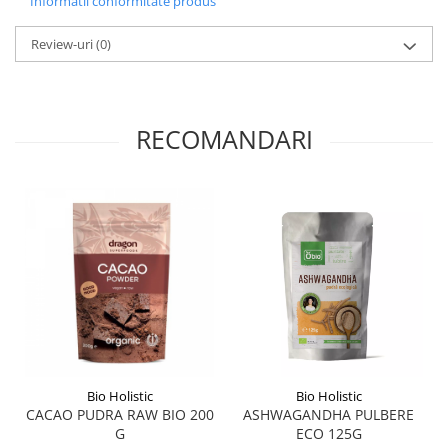
Informatii conformitate produs
Menopauza
Meteorism
Review-uri
(0)
Migrene
Obezitate
Parazitoză digestivă
RECOMANDARI
Pediatrie
Piele, par si unghii
Pneumonie
Potenta
Prostatită
Reflux Gastro-Esofagian
Remineralizare
Retenție apă
Bio Holistic
Bio Holistic
Sindromul colonului iritabil
CACAO PUDRA RAW BIO 200
ASHWAGANDHA PULBERE
G
ECO 125G
Sinuzită