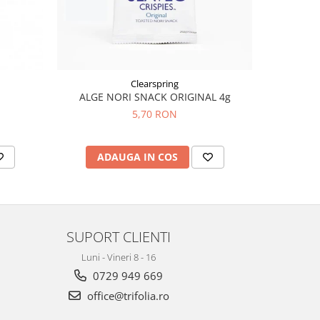
Clearspring
ALGE NORI SNACK ORIGINAL 4g
CRACKE
5,70 RON
ADAUGA IN COS
AD
SUPORT CLIENTI
Luni - Vineri 8 - 16
0729 949 669
office@trifolia.ro