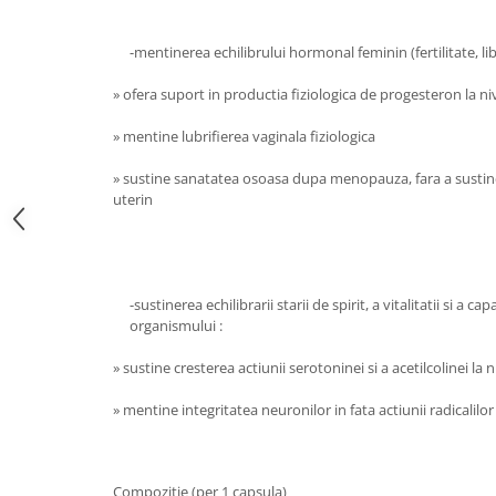
Diabet
Digestie lentă
-mentinerea echilibrului hormonal feminin (fertilitate, l
Diuretic
» ofera suport in productia fiziologica de progesteron la ni
Dureri de gât
» mentine lubrifierea vaginala fiziologica
Echilibrare floră intestinală
Echilibru hormonal bărbați
» sustine sanatatea osoasa dupa menopauza, fara a sustine 
uterin
Echilibru hormonal femei
Entorse, Luxații
Faringită
-sustinerea echilibrarii starii de spirit, a vitalitatii si a c
Fibrom Uterin
organismului :
Flatulență
» sustine cresterea actiunii serotoninei si a acetilcolinei la n
Fumat
» mentine integritatea neuronilor in fata actiunii radicalilor 
Gastrite
Greață, Vărsături
Gripa si raceala
Compozitie (per 1 capsula)