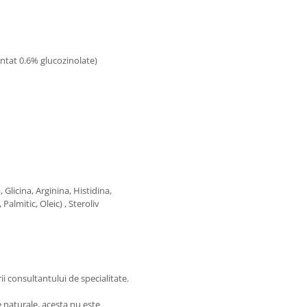
ntat 0.6% glucozinolate)
 Glicina, Arginina, Histidina,
 Palmitic, Oleic) , Steroliv
i consultantului de specialitate.
 naturale, acesta nu este