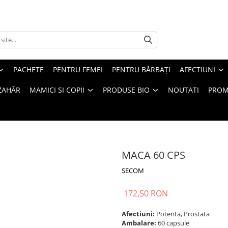
PACHETE
PENTRU FEMEI
PENTRU BĂRBAȚI
AFECTIUNI
ZAHĂR
MAMICI SI COPII
PRODUSE BIO
NOUTATI
PROM
MACA 60 CPS
SECOM
172,50 RON
Afectiuni:
Potenta, Prostata
Ambalare:
60 capsule