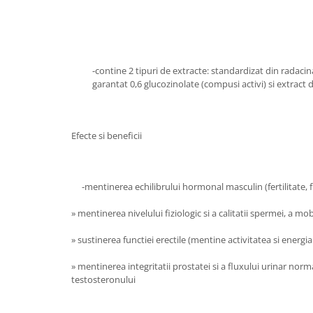
Circulație periferică deficitară
Îngrijire picioare
Circulație periferică slabă
Îngrijire păr
Circulație sangvină
Îngrijire ten
-contine 2 tipuri de extracte: standardizat din radac
Ciroză hepatică
Șervețele
garantat 0,6 glucozinolate (compusi activi) si extrac
Colesterol
Colici intestinale
Efecte si beneficii
Colite, Enterocolite
Concentrare
Constipație
-mentinerea echilibrului hormonal masculin (fertilitate, fu
Crampe, Spasme, Dureri musculare
» mentinerea nivelului fiziologic si a calitatii spermei, a mob
Deparazitare
» sustinerea functiei erectile (mentine activitatea si energ
Depresie si Anxietate
» mentinerea integritatii prostatei si a fluxului urinar norm
Dermatită
testosteronului
Detoxifiere