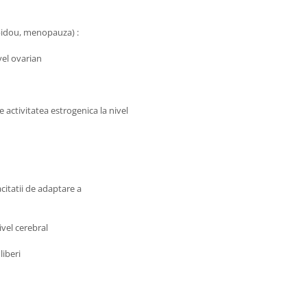
ibidou, menopauza) :
vel ovarian
activitatea estrogenica la nivel
apacitatii de adaptare a
ivel cerebral
liberi