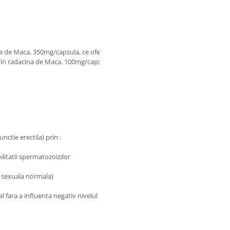
ina de Maca, 350mg/capsula, ce ofera
t din radacina de Maca, 100mg/capsula
nctie erectila) prin :
ilitatii spermatozoizilor
ia sexuala normala)
al fara a influenta negativ nivelul