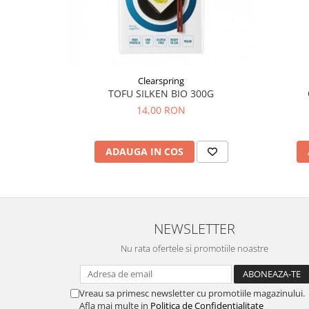
Sistemul circulator
Sistemul digestiv
Sistemul muscular
Sistemul nervos
Clearspring
TOFU SILKEN BIO 300G
Sistemul osos si articulatii
14,00 RON
Sistemul respirator
Slăbit
ADAUGA IN COS
Spasme digestive
Splina si pancreas
Stabilizare psiho-emoțională
NEWSLETTER
Stres
Nu rata ofertele si promotiile noastre
Stres oxidativ
Surmenaj școlar
Vreau sa primesc newsletter cu promotiile magazinului.
Tensiunea arteriala
Afla mai multe in
Politica de Confidentialitate