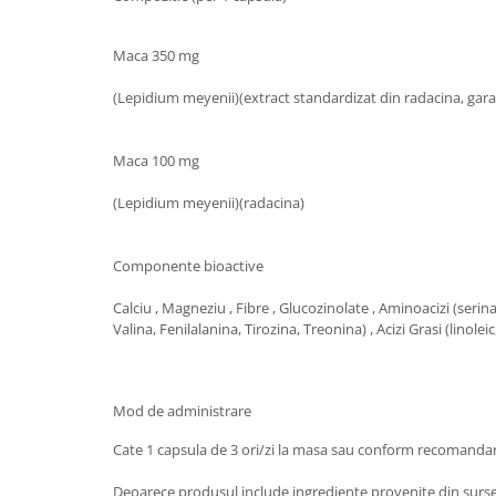
Hemoroizi
Maca 350 mg
Imunitate
Imunostimulator
(Lepidium meyenii)(extract standardizat din radacina, gara
Indigestie
Infecții urinare
Maca
100 mg
Infecții virale
(Lepidium meyenii)(radacina)
Infertilitate femei
Infertilitate masculină
Componente bioactive
Inflamatii
Calciu , Magneziu , Fibre , Glucozinolate , Aminoacizi (serina,
Valina, Fenilalanina, Tirozina, Treonina) , Acizi Grasi (linoleic,
Insomnie
Insuficiență cardiacă
Laringospasm
Mod de administrare
Leucoree
Cate 1 capsula de 3 ori/zi la masa sau conform recomandari
Memorie
Deoarece produsul include ingrediente provenite din surse