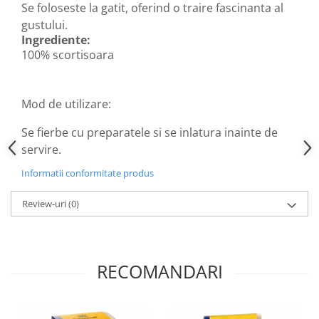
Diabet
Se foloseste la gatit, oferind o traire fascinanta al
gustului.
Digestie lentă
Ingrediente:
Diuretic
100% scortisoara
Dureri de gât
Echilibrare floră intestinală
Mod de utilizare:
Echilibru hormonal bărbați
Se fierbe cu preparatele si se inlatura inainte de
Echilibru hormonal femei
servire.
Entorse, Luxații
Informatii conformitate produs
Faringită
Fibrom Uterin
Review-uri
(0)
Flatulență
Fumat
RECOMANDARI
Gastrite
Greață, Vărsături
Gripa si raceala