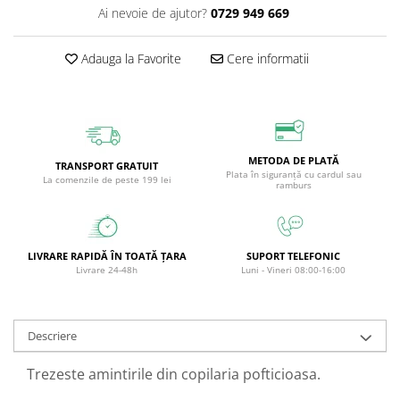
Ai nevoie de ajutor?
0729 949 669
Circulație periferică deficitară
Îngrijire picioare
Circulație periferică slabă
Îngrijire păr
Adauga la Favorite
Cere informatii
Circulație sangvină
Îngrijire ten
Ciroză hepatică
Șervețele
Colesterol
Colici intestinale
METODA DE PLATĂ
TRANSPORT GRATUIT
Plata în siguranță cu cardul sau
La comenzile de peste 199 lei
Colite, Enterocolite
ramburs
Concentrare
Constipație
LIVRARE RAPIDĂ ÎN TOATĂ ȚARA
SUPORT TELEFONIC
Crampe, Spasme, Dureri musculare
Livrare 24-48h
Luni - Vineri 08:00-16:00
Deparazitare
Depresie si Anxietate
Descriere
Dermatită
Trezeste amintirile din copilaria pofticioasa.
Detoxifiere