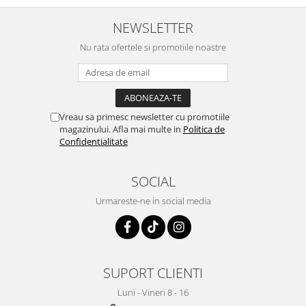
Sistemul circulator
NEWSLETTER
Sistemul digestiv
Nu rata ofertele si promotiile noastre
Sistemul muscular
Sistemul nervos
Sistemul osos si articulatii
Vreau sa primesc newsletter cu promotiile
Sistemul respirator
magazinului. Afla mai multe in
Politica de
Confidentialitate
Slăbit
Spasme digestive
SOCIAL
Splina si pancreas
Urmareste-ne in social media
Stabilizare psiho-emoțională
Stres
Stres oxidativ
SUPORT CLIENTI
Surmenaj școlar
Tensiunea arteriala
Luni - Vineri 8 - 16