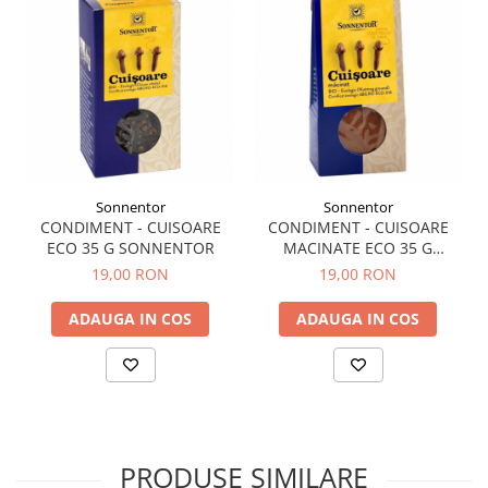
Hemoroizi
Imunitate
Imunostimulator
Indigestie
Infecții urinare
Infecții virale
Sonnentor
Sonnentor
Infertilitate femei
CONDIMENT - CUISOARE
CONDIMENT - CUISOARE
ECO 35 G SONNENTOR
MACINATE ECO 35 G
Infertilitate masculină
SONNENTOR
19,00 RON
19,00 RON
Inflamatii
ADAUGA IN COS
ADAUGA IN COS
Insomnie
Insuficiență cardiacă
Laringospasm
Leucoree
Memorie
PRODUSE SIMILARE