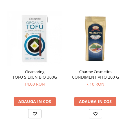
Menopauza
Meteorism
Migrene
Obezitate
Parazitoză digestivă
Pediatrie
Piele, par si unghii
Pneumonie
Clearspring
Charme Cosmetics
Potenta
TOFU SILKEN BIO 300G
CONDIMENT VITO 200 G
Prostatită
14,00 RON
7,10 RON
Reflux Gastro-Esofagian
Remineralizare
ADAUGA IN COS
ADAUGA IN COS
Retenție apă
Sindromul colonului iritabil
Sinuzită