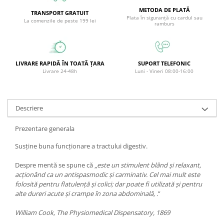
Circulație periferică deficitară
Îngrijire picioare
METODA DE PLATĂ
TRANSPORT GRATUIT
Plata în siguranță cu cardul sau
La comenzile de peste 199 lei
Circulație periferică slabă
Îngrijire păr
ramburs
Circulație sangvină
Îngrijire ten
Ciroză hepatică
Șervețele
LIVRARE RAPIDĂ ÎN TOATĂ ȚARA
SUPORT TELEFONIC
Colesterol
Livrare 24-48h
Luni - Vineri 08:00-16:00
Colici intestinale
Colite, Enterocolite
Descriere
Concentrare
Prezentare generala
Constipație
Susține buna funcționare a tractului digestiv.
Crampe, Spasme, Dureri musculare
Deparazitare
Despre mentă se spune că „
este un stimulent blând şi relaxant,
acţionând ca un antispasmodic şi carminativ. Cel mai mult este
Depresie si Anxietate
folosită pentru flatulenţă şi colici; dar poate fi utilizată şi pentru
alte dureri acute şi crampe în zona abdominală, .
”
Dermatită
Detoxifiere
William Cook, The Physiomedical Dispensatory, 1869