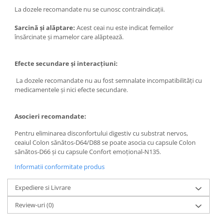
La dozele recomandate nu se cunosc contraindicaţii.
Sistemul circulator
Sistemul digestiv
Sarcină şi alăptare:
Acest ceai nu este indicat femeilor
însărcinate şi mamelor care alăptează.
Sistemul muscular
Sistemul nervos
Efecte secundare şi interacţiuni:
Sistemul osos si articulatii
La dozele recomandate nu au fost semnalate incompatibilităţi cu
Sistemul respirator
medicamentele şi nici efecte secundare.
Slăbit
Asocieri recomandate:
Spasme digestive
Splina si pancreas
Pentru eliminarea disconfortului digestiv cu substrat nervos,
ceaiul Colon sănătos-D64/D88 se poate asocia cu capsule Colon
Stabilizare psiho-emoțională
sănătos-D66 şi cu capsule Confort emoţional-N135.
Stres
Informatii conformitate produs
Stres oxidativ
Expediere si Livrare
Surmenaj școlar
Review-uri
(0)
Tensiunea arteriala