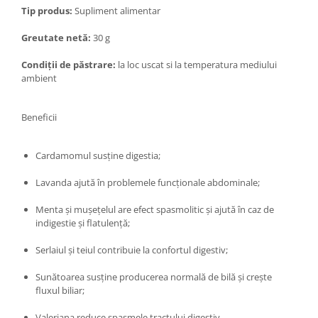
Diabet
Tip produs:
Supliment alimentar
Digestie lentă
Greutate netă:
30 g
Diuretic
Condiții de păstrare:
la loc uscat si la temperatura mediului
Dureri de gât
ambient
Echilibrare floră intestinală
Echilibru hormonal bărbați
Beneficii
Echilibru hormonal femei
Cardamomul susţine digestia;
Entorse, Luxații
Faringită
Lavanda ajută în problemele funcţionale abdominale;
Fibrom Uterin
Menta şi muşeţelul are efect spasmolitic şi ajută în caz de
Flatulență
indigestie şi flatulenţă;
Fumat
Serlaiul şi teiul contribuie la confortul digestiv;
Gastrite
Sunătoarea susţine producerea normală de bilă şi creşte
Greață, Vărsături
fluxul biliar;
Gripa si raceala
Valeriana reduce spasmele tractului digestiv.