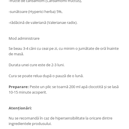
-fructe de cardamom (Cardamomi fructus),
Menopauza
Meteorism
-sunătoare (Hyperici herba) 5%,
Migrene
-rădăcină de valeriană (Valerianae radix).
Obezitate
Parazitoză digestivă
Mod administrare
Pediatrie
Se beau 3-4 căni cu ceai pe zi, cu minim o jumătate de oră înainte
de masă.
Piele, par si unghii
Pneumonie
Durata unei cure este de 2-3 luni.
Potenta
Cura se poate relua după o pauză de o lună.
Prostatită
Preparare:
Peste un plic se toarnă 200 ml apă clocotită şi se lasă
Reflux Gastro-Esofagian
10-15 minute acoperit.
Remineralizare
Atenţionări:
Retenție apă
Sindromul colonului iritabil
Nu se recomandă în caz de hipersensibilitate la oricare dintre
ingredientele produsului.
Sinuzită