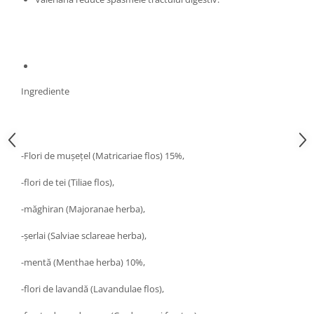
Hemoroizi
Imunitate
Imunostimulator
Indigestie
Ingrediente
Infecții urinare
Infecții virale
Infertilitate femei
-Flori de muşeţel (Matricariae flos) 15%,
Infertilitate masculină
-flori de tei (Tiliae flos),
Inflamatii
-măghiran (Majoranae herba),
Insomnie
Insuficiență cardiacă
-şerlai (Salviae sclareae herba),
Laringospasm
-mentă (Menthae herba) 10%,
Leucoree
-flori de lavandă (Lavandulae flos),
Memorie