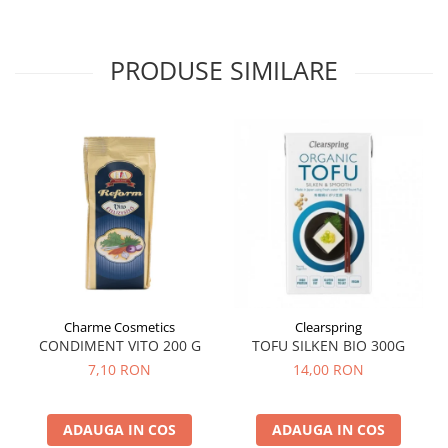
Tuse mixtă
Tuse productivă
PRODUSE SIMILARE
Tuse seacă
Ulcer
Varice
Vene varicoase, tromboflebită
venoasă
VItaminizare
Vulvovaginita Candidozica
Îmbătrânire
Întineritor al pielii
Charme Cosmetics
Clearspring
Întreținere ten
CONDIMENT VITO 200 G
TOFU SILKEN BIO 300G
7,10 RON
14,00 RON
Înțepături de insecte
ADAUGA IN COS
ADAUGA IN COS