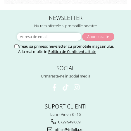
Sistemul circulator
Sistemul digestiv
NEWSLETTER
Sistemul muscular
Nu rata ofertele si promotiile noastre
Sistemul nervos
Sistemul osos si articulatii
Vreau sa primesc newsletter cu promotiile magazinului.
Afla mai multe in
Politica de Confidentialitate
Sistemul respirator
Slăbit
SOCIAL
Spasme digestive
Urmareste-ne in social media
Splina si pancreas
Stabilizare psiho-emoțională
Stres
SUPORT CLIENTI
Stres oxidativ
Luni - Vineri 8 - 16
Surmenaj școlar
0729 949 669
Tensiunea arteriala
office@trifolia.ro