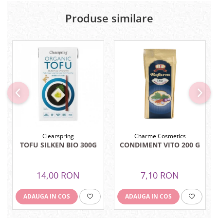
Menopauza
Produse similare
Meteorism
Migrene
Obezitate
Parazitoză digestivă
Pediatrie
Piele, par si unghii
Pneumonie
Potenta
Clearspring
Charme Cosmetics
Prostatită
TOFU SILKEN BIO 300G
CONDIMENT VITO 200 G
Reflux Gastro-Esofagian
Remineralizare
14,00 RON
7,10 RON
Retenție apă
ADAUGA IN COS
ADAUGA IN COS
Sindromul colonului iritabil
Sinuzită