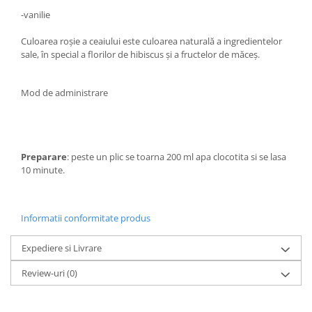
Hemoroizi
-vanilie
Imunitate
Culoarea roșie a ceaiului este culoarea naturală a ingredientelor
sale, în special a florilor de hibiscus și a fructelor de măceș.
Imunostimulator
Indigestie
Mod de administrare
Infecții urinare
Infecții virale
Infertilitate femei
Preparare
: peste un plic se toarna 200 ml apa clocotita si se lasa
Infertilitate masculină
10 minute.
Inflamatii
Insomnie
Informatii conformitate produs
Insuficiență cardiacă
Expediere si Livrare
Laringospasm
Review-uri
(0)
Leucoree
Memorie