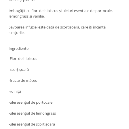
Diabet
Digestie lentă
Îmbogățit cu flori de hibiscus și uleiuri esențiale de portocale,
lemongrass și vanilie.
Diuretic
Savoarea infuziei este dată de scorțișoară, care îți încântă
Dureri de gât
simțurile.
Echilibrare floră intestinală
Echilibru hormonal bărbați
Ingrediente
Echilibru hormonal femei
-Flori de hibiscus
Entorse, Luxații
-scorţişoară
Faringită
-fructe de măceş
Fibrom Uterin
Flatulență
-roiniţă
Fumat
-ulei esenţial de portocale
Gastrite
-ulei esenţial de lemongrass
Greață, Vărsături
-ulei esenţial de scorţişoară
Gripa si raceala