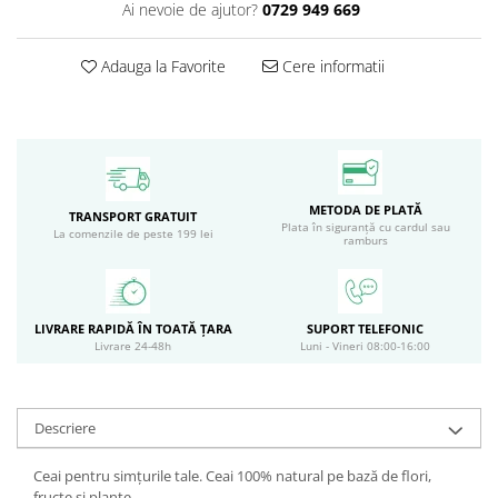
Ai nevoie de ajutor?
0729 949 669
Circulație periferică deficitară
Îngrijire picioare
Circulație periferică slabă
Îngrijire păr
Adauga la Favorite
Cere informatii
Circulație sangvină
Îngrijire ten
Ciroză hepatică
Șervețele
Colesterol
Colici intestinale
METODA DE PLATĂ
TRANSPORT GRATUIT
Colite, Enterocolite
Plata în siguranță cu cardul sau
La comenzile de peste 199 lei
ramburs
Concentrare
Constipație
Crampe, Spasme, Dureri musculare
LIVRARE RAPIDĂ ÎN TOATĂ ȚARA
SUPORT TELEFONIC
Livrare 24-48h
Luni - Vineri 08:00-16:00
Deparazitare
Depresie si Anxietate
Descriere
Dermatită
Detoxifiere
Ceai pentru simțurile tale. Ceai 100% natural pe bază de flori,
fructe și plante.