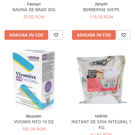
Tuse mixtă
Favisan
Zenyth
RASINA DE BRAD 30G
BERBERINE 60CPS
Tuse productivă
29,00 RON
118,50 RON
Tuse seacă
Ulcer
ADAUGA IN COS
ADAUGA IN COS
Varice
Vene varicoase, tromboflebită
venoasă
VItaminizare
Vulvovaginita Candidozica
Îmbătrânire
Întineritor al pielii
Întreținere ten
Înțepături de insecte
Bioscem
HAPAX
VIVOMIX NEO 10 DZ
INSTANT DE SOIA INTEGRAL 1
KG
185,00 RON
62,50 RON