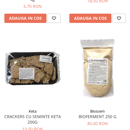
78,50 RON
Diabet
5,70 RON
Digestie lentă
ADAUGA IN COS
ADAUGA IN COS
Diuretic
Dureri de gât
Echilibrare floră intestinală
Echilibru hormonal bărbați
Echilibru hormonal femei
Entorse, Luxații
Faringită
Fibrom Uterin
Flatulență
Fumat
Gastrite
Keta
Bioscem
CRACKERS CU SEMINTE KETA
BIOFERMENT 250 G
Greață, Vărsături
200G
85,00 RON
Gripa si raceala
13,50 RON