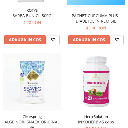
Circulație periferică deficitară
Îngrijire picioare
KOTYS
Circulație periferică slabă
Îngrijire păr
SAREA BUNICII 500G
PACHET CURCUMA PLUS -
DIABETUL ÎN REMISIE
4,20 RON
Circulație sangvină
Îngrijire ten
45,40 RON
Ciroză hepatică
Șervețele
ADAUGA IN COS
ADAUGA IN COS
Colesterol
Colici intestinale
Colite, Enterocolite
Concentrare
Constipație
Crampe, Spasme, Dureri musculare
Deparazitare
Depresie si Anxietate
Dermatită
Clearspring
Herb Solution
Detoxifiere
ALGE NORI SNACK ORIGINAL
INKOHERB 45 caps
4g