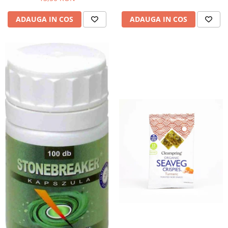
Hemoroizi
ADAUGA IN COS
ADAUGA IN COS
Imunitate
Imunostimulator
Indigestie
Infecții urinare
Infecții virale
Infertilitate femei
Infertilitate masculină
Inflamatii
Insomnie
Insuficiență cardiacă
Laringospasm
Leucoree
Memorie