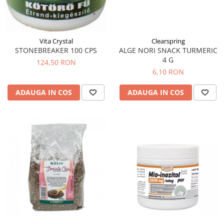
Menopauza
Meteorism
Migrene
Vita Crystal
Clearspring
Obezitate
STONEBREAKER 100 CPS
ALGE NORI SNACK TURMERIC
4 G
124,50 RON
Parazitoză digestivă
6,10 RON
Pediatrie
ADAUGA IN COS
ADAUGA IN COS
Piele, par si unghii
Pneumonie
Potenta
Prostatită
Reflux Gastro-Esofagian
Remineralizare
Retenție apă
Sindromul colonului iritabil
Sinuzită