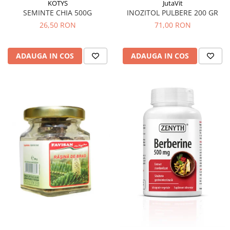
KOTYS
JutaVit
Sistemul circulator
SEMINTE CHIA 500G
INOZITOL PULBERE 200 GR
26,50 RON
71,00 RON
Sistemul digestiv
Sistemul muscular
ADAUGA IN COS
ADAUGA IN COS
Sistemul nervos
Sistemul osos si articulatii
Sistemul respirator
Slăbit
Spasme digestive
Splina si pancreas
Stabilizare psiho-emoțională
Stres
Stres oxidativ
Surmenaj școlar
Tensiunea arteriala