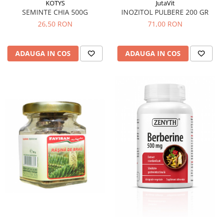
KOTYS
JutaVit
Sistemul circulator
SEMINTE CHIA 500G
INOZITOL PULBERE 200 GR
26,50 RON
71,00 RON
Sistemul digestiv
Sistemul muscular
ADAUGA IN COS
ADAUGA IN COS
Sistemul nervos
Sistemul osos si articulatii
Sistemul respirator
Slăbit
Spasme digestive
Splina si pancreas
Stabilizare psiho-emoțională
Stres
Stres oxidativ
Surmenaj școlar
Tensiunea arteriala