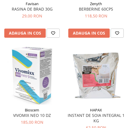
Tuse mixtă
Favisan
Zenyth
RASINA DE BRAD 30G
BERBERINE 60CPS
Tuse productivă
29,00 RON
118,50 RON
Tuse seacă
Ulcer
ADAUGA IN COS
ADAUGA IN COS
Varice
Vene varicoase, tromboflebită
venoasă
VItaminizare
Vulvovaginita Candidozica
Îmbătrânire
Întineritor al pielii
Întreținere ten
Înțepături de insecte
Bioscem
HAPAX
VIVOMIX NEO 10 DZ
INSTANT DE SOIA INTEGRAL 1
KG
185,00 RON
62,50 RON