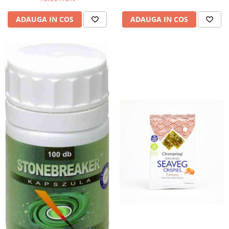
Hemoroizi
ADAUGA IN COS
ADAUGA IN COS
Imunitate
Imunostimulator
Indigestie
Infecții urinare
Infecții virale
Infertilitate femei
Infertilitate masculină
Inflamatii
Insomnie
Insuficiență cardiacă
Laringospasm
Leucoree
Memorie