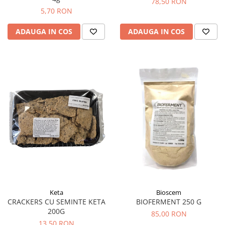
78,50 RON
Diabet
5,70 RON
Digestie lentă
ADAUGA IN COS
ADAUGA IN COS
Diuretic
Dureri de gât
Echilibrare floră intestinală
Echilibru hormonal bărbați
Echilibru hormonal femei
Entorse, Luxații
Faringită
Fibrom Uterin
Flatulență
Fumat
Gastrite
Keta
Bioscem
CRACKERS CU SEMINTE KETA
BIOFERMENT 250 G
Greață, Vărsături
200G
85,00 RON
Gripa si raceala
13,50 RON