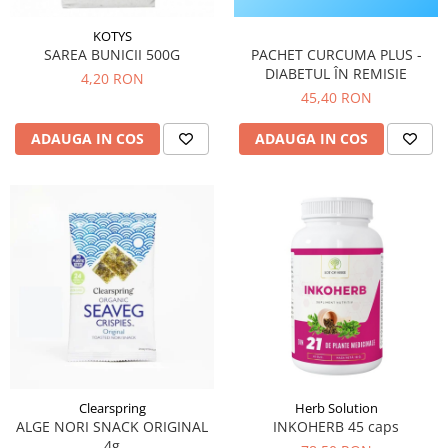
Circulație periferică deficitară
Îngrijire picioare
KOTYS
Circulație periferică slabă
Îngrijire păr
SAREA BUNICII 500G
PACHET CURCUMA PLUS -
DIABETUL ÎN REMISIE
4,20 RON
Circulație sangvină
Îngrijire ten
45,40 RON
Ciroză hepatică
Șervețele
ADAUGA IN COS
ADAUGA IN COS
Colesterol
Colici intestinale
Colite, Enterocolite
Concentrare
Constipație
Crampe, Spasme, Dureri musculare
Deparazitare
Depresie si Anxietate
Dermatită
Clearspring
Herb Solution
Detoxifiere
ALGE NORI SNACK ORIGINAL
INKOHERB 45 caps
4g