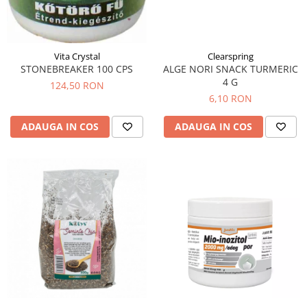
Menopauza
Meteorism
Migrene
Vita Crystal
Clearspring
Obezitate
STONEBREAKER 100 CPS
ALGE NORI SNACK TURMERIC
4 G
124,50 RON
Parazitoză digestivă
6,10 RON
Pediatrie
ADAUGA IN COS
ADAUGA IN COS
Piele, par si unghii
Pneumonie
Potenta
Prostatită
Reflux Gastro-Esofagian
Remineralizare
Retenție apă
Sindromul colonului iritabil
Sinuzită