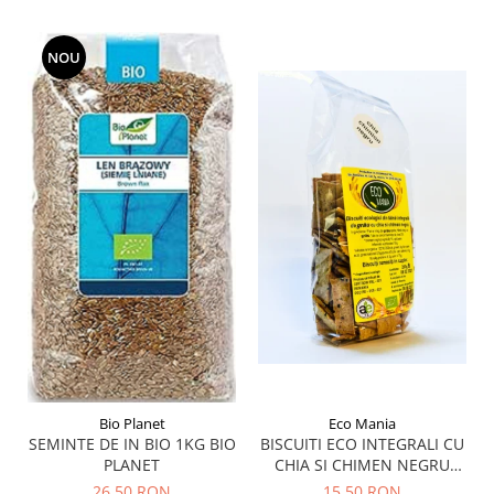
Menopauza
Meteorism
NOU
Migrene
Obezitate
Parazitoză digestivă
Pediatrie
Piele, par si unghii
Pneumonie
Potenta
Prostatită
Reflux Gastro-Esofagian
Remineralizare
Retenție apă
Bio Planet
Eco Mania
SEMINTE DE IN BIO 1KG BIO
BISCUITI ECO INTEGRALI CU
Sindromul colonului iritabil
PLANET
CHIA SI CHIMEN NEGRU
200G
Sinuzită
26,50 RON
15,50 RON