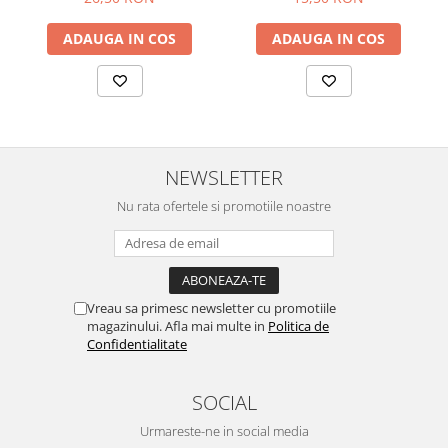
Sistemul circulator
ADAUGA IN COS
ADAUGA IN COS
Sistemul digestiv
Sistemul muscular
Sistemul nervos
Sistemul osos si articulatii
NEWSLETTER
Sistemul respirator
Nu rata ofertele si promotiile noastre
Slăbit
Spasme digestive
Splina si pancreas
Stabilizare psiho-emoțională
Vreau sa primesc newsletter cu promotiile
magazinului. Afla mai multe in
Politica de
Stres
Confidentialitate
Stres oxidativ
Surmenaj școlar
SOCIAL
Tensiunea arteriala
Urmareste-ne in social media