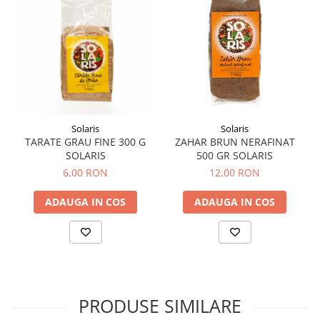
Hemoroizi
Imunitate
Imunostimulator
Indigestie
Infecții urinare
Infecții virale
Solaris
Solaris
TARATE GRAU FINE 300 G
ZAHAR BRUN NERAFINAT
Infertilitate femei
SOLARIS
500 GR SOLARIS
Infertilitate masculină
6,00 RON
12,00 RON
Inflamatii
ADAUGA IN COS
ADAUGA IN COS
Insomnie
Insuficiență cardiacă
Laringospasm
Leucoree
PRODUSE SIMILARE
Memorie