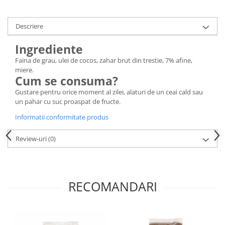
Diabet
Digestie lentă
Descriere
Diuretic
Ingrediente
Dureri de gât
Faina de grau, ulei de cocos, zahar brut din trestie, 7% afine,
Echilibrare floră intestinală
miere.
Cum se consuma?
Echilibru hormonal bărbați
Gustare pentru orice moment al zilei, alaturi de un ceai cald sau
Echilibru hormonal femei
un pahar cu suc proaspat de fructe.
Entorse, Luxații
Informatii conformitate produs
Faringită
Review-uri
(0)
Fibrom Uterin
Flatulență
Fumat
RECOMANDARI
Gastrite
Greață, Vărsături
Gripa si raceala