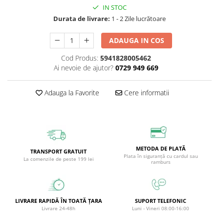
IN STOC
Circulație periferică deficitară
Îngrijire picioare
Durata de livrare:
1 - 2 Zile lucrătoare
Circulație periferică slabă
Îngrijire păr
Circulație sangvină
Îngrijire ten
ADAUGA IN COS
Ciroză hepatică
Șervețele
Cod Produs:
5941828005462
Ai nevoie de ajutor?
0729 949 669
Colesterol
Colici intestinale
Adauga la Favorite
Cere informatii
Colite, Enterocolite
Concentrare
Constipație
Crampe, Spasme, Dureri musculare
METODA DE PLATĂ
TRANSPORT GRATUIT
Plata în siguranță cu cardul sau
La comenzile de peste 199 lei
Deparazitare
ramburs
Depresie si Anxietate
Dermatită
LIVRARE RAPIDĂ ÎN TOATĂ ȚARA
SUPORT TELEFONIC
Detoxifiere
Livrare 24-48h
Luni - Vineri 08:00-16:00