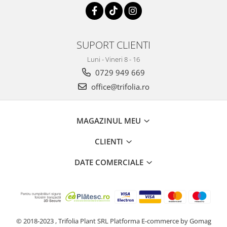
Tuse mixtă
Tuse productivă
Tuse seacă
SUPORT CLIENTI
Ulcer
Luni - Vineri 8 - 16
Varice
0729 949 669
Vene varicoase, tromboflebită
office@trifolia.ro
venoasă
VItaminizare
MAGAZINUL MEU
Vulvovaginita Candidozica
Îmbătrânire
CLIENTI
Întineritor al pielii
DATE COMERCIALE
Întreținere ten
Înțepături de insecte
© 2018-2023 , Trifolia Plant SRL
Platforma E-commerce by Gomag