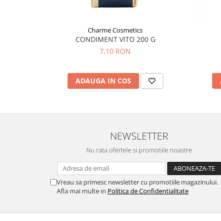
Hemoroizi
Imunitate
Charme Cosmetics
CONDIMENT VITO 200 G
Imunostimulator
7,10 RON
Indigestie
Infecții urinare
ADAUGA IN COS
Infecții virale
Infertilitate femei
Infertilitate masculină
Inflamatii
NEWSLETTER
Insomnie
Nu rata ofertele si promotiile noastre
Insuficiență cardiacă
Laringospasm
Vreau sa primesc newsletter cu promotiile magazinului.
Afla mai multe in
Politica de Confidentialitate
Leucoree
Memorie