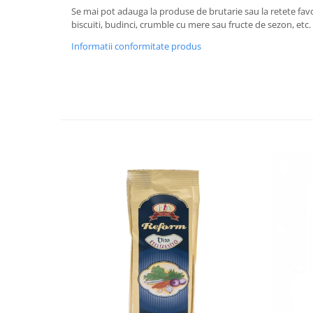
Diabet
Se mai pot adauga la produse de brutarie sau la retete favor
Digestie lentă
biscuiti, budinci, crumble cu mere sau fructe de sezon, etc.
Diuretic
Informatii conformitate produs
Dureri de gât
Echilibrare floră intestinală
Echilibru hormonal bărbați
Echilibru hormonal femei
Entorse, Luxații
Faringită
Fibrom Uterin
Flatulență
Fumat
Gastrite
Greață, Vărsături
Gripa si raceala