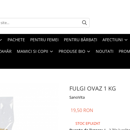
PACHETE
PENTRU FEMEI
PENTRU BĂRBAȚI
AFECTIUNI
ZAHĂR
MAMICI SI COPII
PRODUSE BIO
NOUTATI
PROM
FULGI OVAZ 1 KG
SanoVita
19,50 RON
STOC EPUIZAT
Durata de livrare:
1 - 2 Zile lucrăt