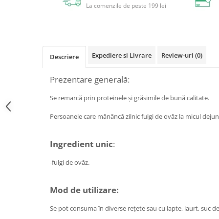
La comenzile de peste 199 lei
Circulație periferică deficitară
Îngrijire picioare
Circulație periferică slabă
Îngrijire păr
Circulație sangvină
Îngrijire ten
Ciroză hepatică
Șervețele
Expediere si Livrare
Review-uri
(0)
Descriere
Colesterol
Prezentare generală:
Colici intestinale
Se remarcă prin proteinele şi grăsimile de bună calitate.
Colite, Enterocolite
Concentrare
Persoanele care mănâncă zilnic fulgi de ovăz la micul deju
Constipație
Ingredient
unic
:
Crampe, Spasme, Dureri musculare
Deparazitare
-fulgi de ovăz.
Depresie si Anxietate
Mod de utilizare:
Dermatită
Detoxifiere
Se pot consuma în diverse rețete sau cu lapte, iaurt, suc de