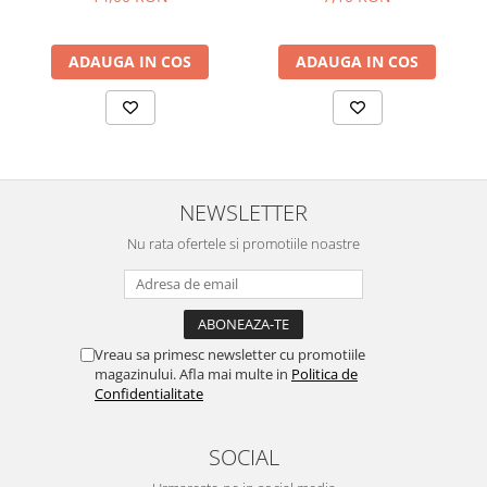
Menopauza
Meteorism
ADAUGA IN COS
ADAUGA IN COS
Migrene
Obezitate
Parazitoză digestivă
Pediatrie
NEWSLETTER
Piele, par si unghii
Pneumonie
Nu rata ofertele si promotiile noastre
Potenta
Prostatită
Reflux Gastro-Esofagian
Vreau sa primesc newsletter cu promotiile
magazinului. Afla mai multe in
Politica de
Remineralizare
Confidentialitate
Retenție apă
Sindromul colonului iritabil
SOCIAL
Sinuzită