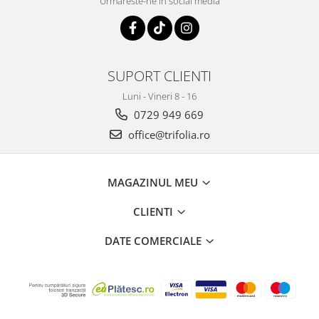
Urmareste-ne in social media
Sistemul circulator
Sistemul digestiv
Sistemul muscular
SUPORT CLIENTI
Sistemul nervos
Luni - Vineri 8 - 16
Sistemul osos si articulatii
0729 949 669
Sistemul respirator
office@trifolia.ro
Slăbit
Spasme digestive
MAGAZINUL MEU
Splina si pancreas
CLIENTI
Stabilizare psiho-emoțională
Stres
DATE COMERCIALE
Stres oxidativ
Surmenaj școlar
Tensiunea arteriala