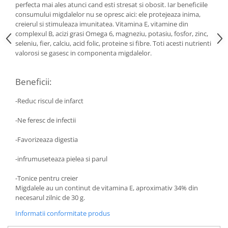
Diabet
perfecta mai ales atunci cand esti stresat si obosit. Iar beneficiile
consumului migdalelor nu se opresc aici: ele protejeaza inima,
Digestie lentă
creierul si stimuleaza imunitatea. Vitamina E, vitamine din
Diuretic
complexul B, acizi grasi Omega 6, magneziu, potasiu, fosfor, zinc,
seleniu, fier, calciu, acid folic, proteine si fibre. Toti acesti nutrienti
Dureri de gât
valorosi se gasesc in componenta migdalelor.
Echilibrare floră intestinală
Beneficii:
Echilibru hormonal bărbați
Echilibru hormonal femei
-Reduc riscul de infarct
Entorse, Luxații
-Ne feresc de infectii
Faringită
-Favorizeaza digestia
Fibrom Uterin
-infrumuseteaza pielea si parul
Flatulență
Fumat
-Tonice pentru creier
Migdalele au un continut de vitamina E, aproximativ 34% din
Gastrite
necesarul zilnic de 30 g.
Greață, Vărsături
Informatii conformitate produs
Gripa si raceala