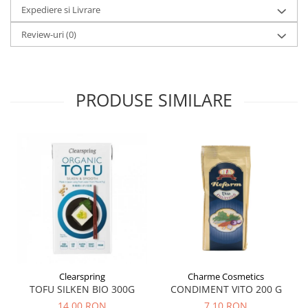
Expediere si Livrare
Hemoroizi
Review-uri
(0)
Imunitate
Imunostimulator
Indigestie
PRODUSE SIMILARE
Infecții urinare
Infecții virale
Infertilitate femei
Infertilitate masculină
Inflamatii
Insomnie
Insuficiență cardiacă
Laringospasm
Leucoree
Clearspring
Charme Cosmetics
TOFU SILKEN BIO 300G
CONDIMENT VITO 200 G
Memorie
14,00 RON
7,10 RON