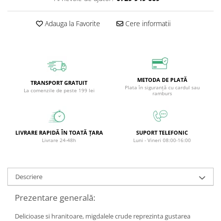
Circulație periferică deficitară
Îngrijire picioare
Adauga la Favorite
Cere informatii
Circulație periferică slabă
Îngrijire păr
Circulație sangvină
Îngrijire ten
Ciroză hepatică
Șervețele
Colesterol
METODA DE PLATĂ
TRANSPORT GRATUIT
Colici intestinale
Plata în siguranță cu cardul sau
La comenzile de peste 199 lei
ramburs
Colite, Enterocolite
Concentrare
Constipație
LIVRARE RAPIDĂ ÎN TOATĂ ȚARA
SUPORT TELEFONIC
Livrare 24-48h
Luni - Vineri 08:00-16:00
Crampe, Spasme, Dureri musculare
Deparazitare
Descriere
Depresie si Anxietate
Dermatită
Prezentare generală:
Detoxifiere
Delicioase si hranitoare, migdalele crude reprezinta gustarea