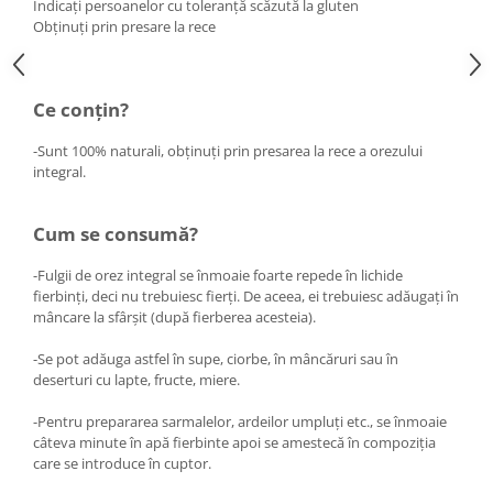
Indicați persoanelor cu toleranță scăzută la gluten
Hemoroizi
Obținuți prin presare la rece
Imunitate
Imunostimulator
Ce conțin?
Indigestie
-Sunt 100% naturali, obținuți prin presarea la rece a orezului
Infecții urinare
integral.
Infecții virale
Infertilitate femei
Cum se consumă?
Infertilitate masculină
-Fulgii de orez integral se înmoaie foarte repede în lichide
Inflamatii
fierbinți, deci nu trebuiesc fierți. De aceea, ei trebuiesc adăugați în
mâncare la sfârșit (după fierberea acesteia).
Insomnie
-Se pot adăuga astfel în supe, ciorbe, în mâncăruri sau în
Insuficiență cardiacă
deserturi cu lapte, fructe, miere.
Laringospasm
-Pentru prepararea sarmalelor, ardeilor umpluți etc., se înmoaie
Leucoree
câteva minute în apă fierbinte apoi se amestecă în compoziția
care se introduce în cuptor.
Memorie