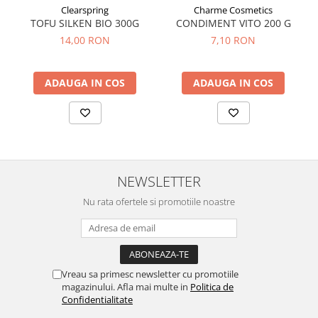
Tuse mixtă
Clearspring
Charme Cosmetics
TOFU SILKEN BIO 300G
CONDIMENT VITO 200 G
Tuse productivă
14,00 RON
7,10 RON
Tuse seacă
Ulcer
ADAUGA IN COS
ADAUGA IN COS
Varice
Vene varicoase, tromboflebită
venoasă
VItaminizare
Vulvovaginita Candidozica
NEWSLETTER
Îmbătrânire
Nu rata ofertele si promotiile noastre
Întineritor al pielii
Întreținere ten
Înțepături de insecte
Vreau sa primesc newsletter cu promotiile
magazinului. Afla mai multe in
Politica de
Confidentialitate