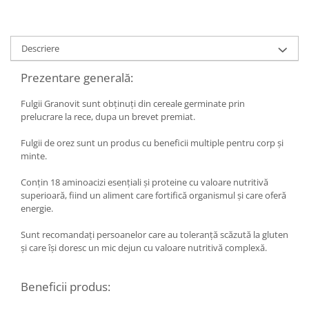
Diabet
Digestie lentă
Diuretic
Descriere
Dureri de gât
Prezentare generală:
Echilibrare floră intestinală
Fulgii Granovit sunt obținuți din cereale germinate prin
Echilibru hormonal bărbați
prelucrare la rece, dupa un brevet premiat.
Echilibru hormonal femei
Fulgii de orez sunt un produs cu beneficii multiple pentru corp și
Entorse, Luxații
minte.
Faringită
Conțin 18 aminoacizi esențiali și proteine cu valoare nutritivă
Fibrom Uterin
superioară, fiind un aliment care fortifică organismul și care oferă
energie.
Flatulență
Sunt recomandați persoanelor care au toleranță scăzută la gluten
Fumat
și care își doresc un mic dejun cu valoare nutritivă complexă.
Gastrite
Greață, Vărsături
Beneficii produs:
Gripa si raceala