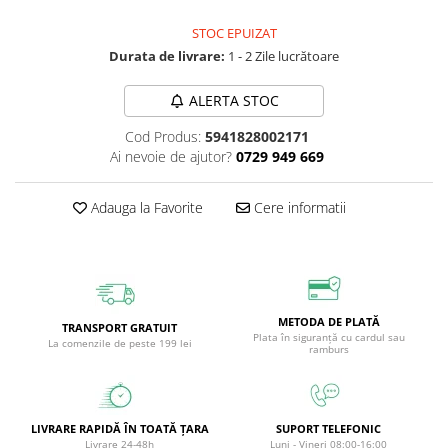
Circulație periferică deficitară
Îngrijire picioare
STOC EPUIZAT
Circulație periferică slabă
Îngrijire păr
Durata de livrare:
1 - 2 Zile lucrătoare
Circulație sangvină
Îngrijire ten
ALERTA STOC
Ciroză hepatică
Șervețele
Cod Produs:
5941828002171
Colesterol
Ai nevoie de ajutor?
0729 949 669
Colici intestinale
Colite, Enterocolite
Adauga la Favorite
Cere informatii
Concentrare
Constipație
Crampe, Spasme, Dureri musculare
METODA DE PLATĂ
Deparazitare
TRANSPORT GRATUIT
Plata în siguranță cu cardul sau
La comenzile de peste 199 lei
ramburs
Depresie si Anxietate
Dermatită
Detoxifiere
LIVRARE RAPIDĂ ÎN TOATĂ ȚARA
SUPORT TELEFONIC
Livrare 24-48h
Luni - Vineri 08:00-16:00