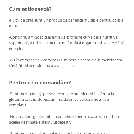
Menopauza
Cum actionează?
Meteorism
-Fulgii de orez sunt un produs cu beneficii multiple pentru corp și
Migrene
minte.
Obezitate
-Conțin 18 aminoacizi esențiali și proteine cu valoare nutritivă
Parazitoză digestivă
superioară, fiind un aliment care fortifică organismul și care oferă
Pediatrie
energie.
Piele, par si unghii
-Au în compoziție vitamine B și minerale esențiale în menținerea
sănătății sistemului muscular și osos.
Pneumonie
Potenta
Pentru ce recomandăm?
Prostatită
-Sunt recomandați persoanelor care au toleranță scăzută la
Reflux Gastro-Esofagian
gluten și care își doresc un mic dejun cu valoare nutritivă
Remineralizare
complexă.
Retenție apă
-Nu au calorii goale, îmbină beneficiile pentru oase și mușchi cu
acelea destinate sistemului digestiv.
Sindromul colonului iritabil
Sinuzită
-Sunt recomandați în reglarea constipației și prevenirea