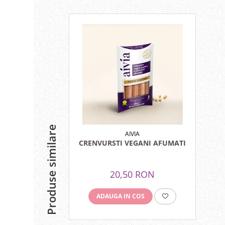
Menopauza
Meteorism
Migrene
Obezitate
Parazitoză digestivă
Pediatrie
Piele, par si unghii
Pneumonie
Potenta
Produse similare
AIVIA
CRENVURSTI VEGANI AFUMATI
Prostatită
Reflux Gastro-Esofagian
20,50 RON
Remineralizare
Retenție apă
ADAUGA IN COS
Sindromul colonului iritabil
Sinuzită