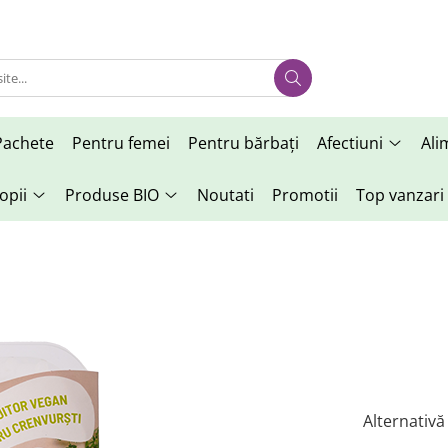
Pachete
Pentru femei
Pentru bărbați
Afectiuni
Ali
opii
Produse BIO
Noutati
Promotii
Top vanzari
Alternativă