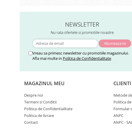
Sistemul circulator
Sistemul digestiv
NEWSLETTER
Sistemul muscular
Nu rata ofertele si promotiile noastre
Sistemul nervos
Sistemul osos si articulatii
Sistemul respirator
Vreau sa primesc newsletter cu promotiile magazinului.
Afla mai multe in
Politica de Confidentialitate
Slăbit
Spasme digestive
Splina si pancreas
MAGAZINUL MEU
CLIENTI
Stabilizare psiho-emoțională
Despre noi
Metode de
Stres
Termeni si Conditii
Politica de
Stres oxidativ
Politica de Confidentialitate
Formular 
Politica de livrare
ANPC
Surmenaj școlar
Contact
ANPC - SA
Tensiunea arteriala