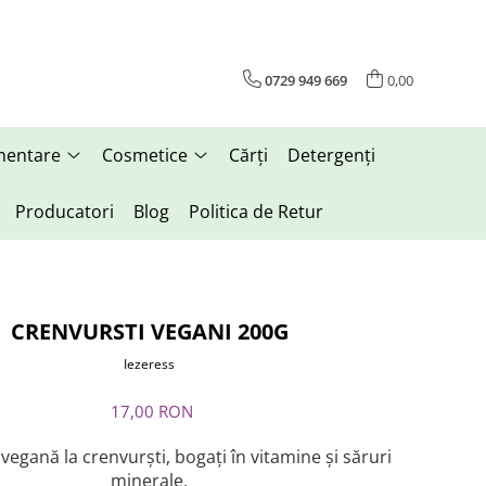
0729 949 669
0,00
mentare
Cosmetice
Cărți
Detergenți
Producatori
Blog
Politica de Retur
CRENVURSTI VEGANI 200G
Iezeress
17,00 RON
 vegană la crenvurști, bogați în vitamine și săruri
minerale.