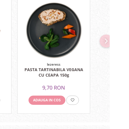
Iezeress
Ie
G
PASTA TARTINABILA VEGANA
PASTA TA
CU CEAPA 150g
CIUPE
9,70 RON
9,
ADAUGA IN COS
ADAUGA I