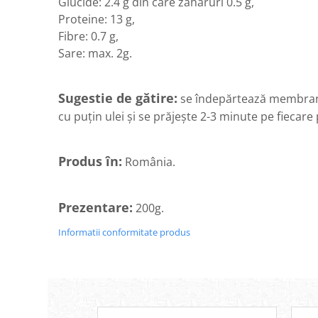
Glucide: 2.4 g din care zaharuri 0.5 g,
Diabet
Proteine: 13 g,
Digestie lentă
Fibre: 0.7 g,
Diuretic
Sare: max. 2g.
Dureri de gât
Echilibrare floră intestinală
Sugestie de gătire:
se îndepărtează membrană d
Echilibru hormonal bărbați
cu puțin ulei și se prăjește 2-3 minute pe fiecar
Echilibru hormonal femei
Entorse, Luxații
Produs în:
România.
Faringită
Fibrom Uterin
Prezentare:
200g.
Flatulență
Informatii conformitate produs
Fumat
Gastrite
Greață, Vărsături
Gripa si raceala