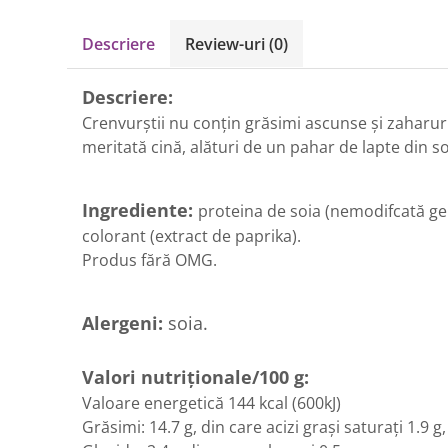
Circulație periferică deficitară
Îngrijire picioare
Descriere
Review-uri
(0)
Circulație periferică slabă
Îngrijire păr
Circulație sangvină
Îngrijire ten
Descriere:
Ciroză hepatică
Șervețele
Crenvurștii nu conțin grăsimi ascunse și zaharuri,
Colesterol
meritată cină, alături de un pahar de lapte din so
Colici intestinale
Colite, Enterocolite
Ingrediente:
proteina de soia (nemodifcată gene
colorant (extract de paprika).
Concentrare
Produs fără OMG.
Constipație
Crampe, Spasme, Dureri musculare
Alergeni:
soia.
Deparazitare
Depresie si Anxietate
Valori nutriționale/100 g:
Dermatită
Valoare energetică 144 kcal (600kJ)
Detoxifiere
Grăsimi: 14.7 g, din care acizi grași saturați 1.9 g,