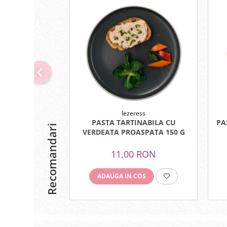
Hemoroizi
Imunitate
Imunostimulator
Indigestie
Infecții urinare
Infecții virale
Infertilitate femei
Iezeress
Infertilitate masculină
PASTA TARTINABILA CU
Recomandari
VERDEATA PROASPATA 150 G
Inflamatii
Insomnie
11,00 RON
Insuficiență cardiacă
ADAUGA IN COS
Laringospasm
Leucoree
Memorie