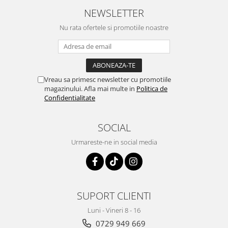
Menopauza
NEWSLETTER
Meteorism
Nu rata ofertele si promotiile noastre
Migrene
Obezitate
Parazitoză digestivă
Vreau sa primesc newsletter cu promotiile
Pediatrie
magazinului. Afla mai multe in
Politica de
Confidentialitate
Piele, par si unghii
Pneumonie
SOCIAL
Potenta
Urmareste-ne in social media
Prostatită
Reflux Gastro-Esofagian
Remineralizare
Retenție apă
SUPORT CLIENTI
Sindromul colonului iritabil
Luni - Vineri 8 - 16
0729 949 669
Sinuzită