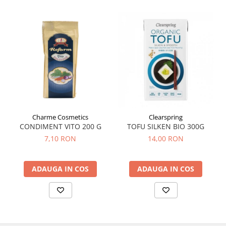
Hemoroizi
Imunitate
Imunostimulator
Indigestie
Infecții urinare
Infecții virale
Infertilitate femei
Charme Cosmetics
Clearspring
Infertilitate masculină
CONDIMENT VITO 200 G
TOFU SILKEN BIO 300G
Inflamatii
7,10 RON
14,00 RON
Insomnie
Insuficiență cardiacă
ADAUGA IN COS
ADAUGA IN COS
Laringospasm
Leucoree
Memorie