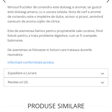
Diabet
Mirosul fructelor de coriandru este dulceag si aromat, iar gustul
Digestie lentă
este dulceag-amarui, cu o usoara iuteala. Nota de varf a aromei
Diuretic
de coriandru este o impletire de dulce, acrisor si picant, amintind
oarecum de aroma cojilor de citrice.
Dureri de gât
Este de asemenea faimos pentru proprietatile sale curative, fiind
Echilibrare floră intestinală
folosit pentru a trata probleme digestive, cum ar fi crampele,
Echilibru hormonal bărbați
balonarea.
Echilibru hormonal femei
De asemenea se foloseste in lotiuni care trateaza durerile
reumatice.
Entorse, Luxații
Informatii conformitate produs
Faringită
Fibrom Uterin
Expediere si Livrare
Flatulență
Review-uri
(0)
Fumat
Gastrite
Greață, Vărsături
PRODUSE SIMILARE
Gripa si raceala