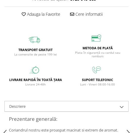
Circulație periferică deficitară
Îngrijire picioare
Adauga la Favorite
Cere informatii
Circulație periferică slabă
Îngrijire păr
Circulație sangvină
Îngrijire ten
Ciroză hepatică
Șervețele
Colesterol
METODA DE PLATĂ
TRANSPORT GRATUIT
Colici intestinale
Plata în siguranță cu cardul sau
La comenzile de peste 199 lei
ramburs
Colite, Enterocolite
Concentrare
Constipație
LIVRARE RAPIDĂ ÎN TOATĂ ȚARA
SUPORT TELEFONIC
Livrare 24-48h
Luni - Vineri 08:00-16:00
Crampe, Spasme, Dureri musculare
Deparazitare
Descriere
Depresie si Anxietate
Dermatită
Prezentare generală:
Detoxifiere
Coriandrul nostru este proaspat macinat si extrem de aromat.