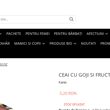
PACHETE
PENTRU FEMEI
PENTRU BĂRBAȚI
AFECTIUNI
ZAHĂR
MAMICI SI COPII
PRODUSE BIO
NOUTATI
PROM
20 DZ
CEAI CU GOJI SI FRUC
Fares
5,20 RON
STOC EPUIZAT
Durata de livrare:
1 - 2 Zile lucrăt