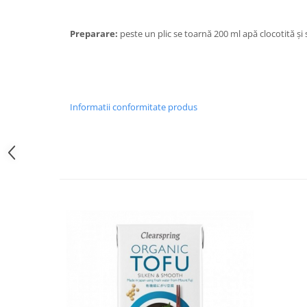
Diabet
Digestie lentă
Preparare:
peste un plic se toarnă 200 ml apă clocotită și 
Diuretic
Dureri de gât
Echilibrare floră intestinală
Informatii conformitate produs
Echilibru hormonal bărbați
Echilibru hormonal femei
Entorse, Luxații
Faringită
Fibrom Uterin
Flatulență
Fumat
Gastrite
Greață, Vărsături
Gripa si raceala