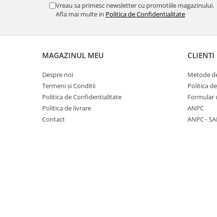
Menopauza
Vreau sa primesc newsletter cu promotiile magazinului.
Afla mai multe in
Politica de Confidentialitate
Meteorism
Migrene
Obezitate
MAGAZINUL MEU
CLIENTI
Parazitoză digestivă
Despre noi
Metode de
Pediatrie
Termeni si Conditii
Politica d
Piele, par si unghii
Politica de Confidentialitate
Formular 
Politica de livrare
ANPC
Pneumonie
Contact
ANPC - SA
Potenta
Prostatită
Reflux Gastro-Esofagian
Remineralizare
Retenție apă
Sindromul colonului iritabil
Sinuzită