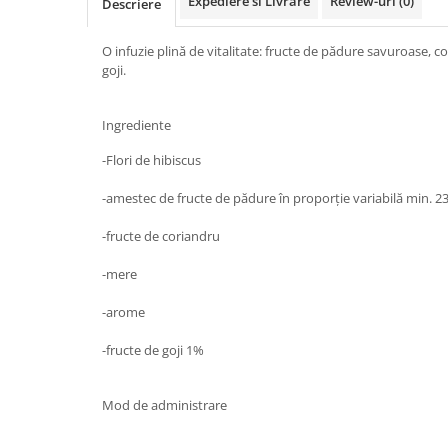
Expediere si Livrare
Review-uri
(0)
Descriere
Circulație periferică deficitară
Îngrijire picioare
Circulație periferică slabă
Îngrijire păr
O infuzie plină de vitalitate: fructe de pădure savuroase, c
goji.
Circulație sangvină
Îngrijire ten
Ciroză hepatică
Șervețele
Ingrediente
Colesterol
-Flori de hibiscus
Colici intestinale
-amestec de fructe de pădure în proporţie variabilă min. 2
Colite, Enterocolite
Concentrare
-fructe de coriandru
Constipație
-mere
Crampe, Spasme, Dureri musculare
-arome
Deparazitare
-fructe de goji 1%
Depresie si Anxietate
Dermatită
Mod de administrare
Detoxifiere