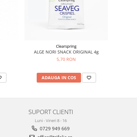
Clearspring
ALGE NORI SNACK ORIGINAL 4g
CRACKE
5,70 RON
ADAUGA IN COS
AD
SUPORT CLIENTI
Luni - Vineri 8 - 16
0729 949 669
office@trifolia.ro