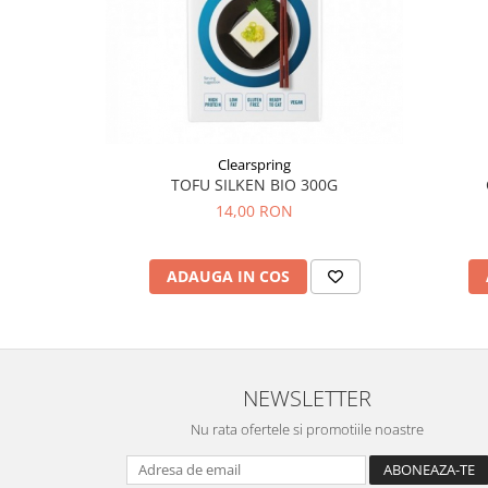
Hemoroizi
Imunitate
Imunostimulator
Indigestie
Infecții urinare
Clearspring
TOFU SILKEN BIO 300G
Infecții virale
14,00 RON
Infertilitate femei
Infertilitate masculină
ADAUGA IN COS
Inflamatii
Insomnie
Insuficiență cardiacă
NEWSLETTER
Laringospasm
Leucoree
Nu rata ofertele si promotiile noastre
Memorie