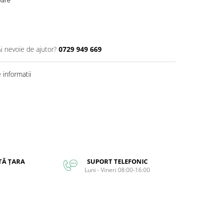
Ai nevoie de ajutor?
0729 949 669
informatii
TĂ ȚARA
SUPORT TELEFONIC
Luni - Vineri 08:00-16:00