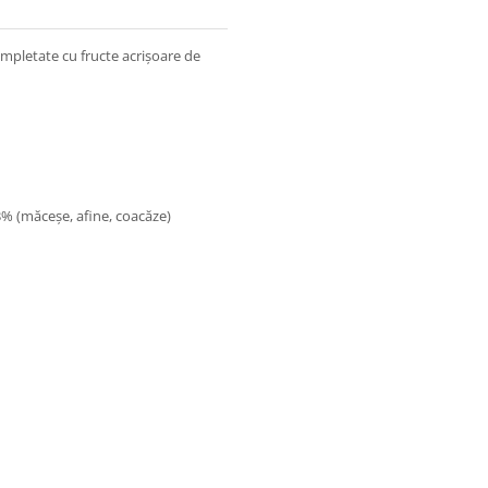
ompletate cu fructe acrișoare de
3% (măceșe, afine, coacăze)