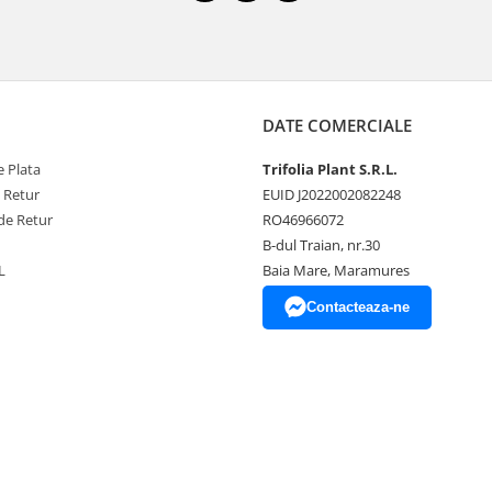
DATE COMERCIALE
 Plata
Trifolia Plant S.R.L.
e Retur
EUID J2022002082248
de Retur
RO46966072
B-dul Traian, nr.30
L
Baia Mare, Maramures
Contacteaza-ne