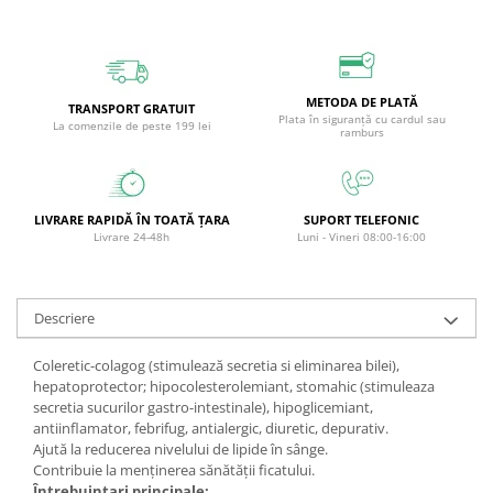
Circulație periferică deficitară
Îngrijire picioare
Circulație periferică slabă
Îngrijire păr
Circulație sangvină
Îngrijire ten
METODA DE PLATĂ
TRANSPORT GRATUIT
Ciroză hepatică
Șervețele
Plata în siguranță cu cardul sau
La comenzile de peste 199 lei
ramburs
Colesterol
Colici intestinale
LIVRARE RAPIDĂ ÎN TOATĂ ȚARA
SUPORT TELEFONIC
Colite, Enterocolite
Livrare 24-48h
Luni - Vineri 08:00-16:00
Concentrare
Constipație
Descriere
Crampe, Spasme, Dureri musculare
Deparazitare
Coleretic-colagog (stimulează secretia si eliminarea bilei),
hepatoprotector; hipocolesterolemiant, stomahic (stimuleaza
Depresie si Anxietate
secretia sucurilor gastro-intestinale), hipoglicemiant,
Dermatită
antiinflamator, febrifug, antialergic, diuretic, depurativ.
Ajută la reducerea nivelului de lipide în sânge.
Detoxifiere
Contribuie la menţinerea sănătăţii ficatului.
Întrebuinţari principale: