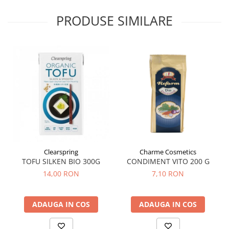
Hemoroizi
PRODUSE SIMILARE
Imunitate
Imunostimulator
Indigestie
Infecții urinare
Infecții virale
Infertilitate femei
Infertilitate masculină
Inflamatii
Clearspring
Charme Cosmetics
Insomnie
TOFU SILKEN BIO 300G
CONDIMENT VITO 200 G
Insuficiență cardiacă
14,00 RON
7,10 RON
Laringospasm
Leucoree
ADAUGA IN COS
ADAUGA IN COS
Memorie