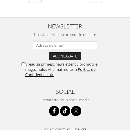
Menopauza
Meteorism
Migrene
NEWSLETTER
Obezitate
Nu rata ofertele si promotiile noastre
Parazitoză digestivă
Pediatrie
Piele, par si unghii
Vreau sa primesc newsletter cu promotiile
Pneumonie
magazinului. Afla mai multe in
Politica de
Potenta
Confidentialitate
Prostatită
SOCIAL
Reflux Gastro-Esofagian
Urmareste-ne in social media
Remineralizare
Retenție apă
Sindromul colonului iritabil
Sinuzită