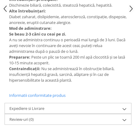
Diabet
Dischinezie biliară, colecistită, steatoză hepatică, hepatită.
Digestie lentă
Alte întrebuinţari:
Diabet zaharat, dislipidemie, ateroscleroză, constipaţie, dispepsie,
Diuretic
anorexie, eruptii cutanate alergice.
Mod de adiminstrare:
Dureri de gât
Se beau 2-3 căni cu ceai pe zi.
Echilibrare floră intestinală
A nu se administra continuu o perioadă mai lungă de 3 luni. Dacă
aveţi nevoie în continuare de acest ceai, puteţi relua
Echilibru hormonal bărbați
administrarea după o pauză de o lună.
Preparare:
Peste un plic se toarnă 200 ml apă clocotită şi se lasă
Echilibru hormonal femei
10-15 minute acoperit.
Entorse, Luxații
Contraindicaţii:
Nu se administrează în obstrucţie biliară,
insuficienţă hepatică gravă, sarcină, alăptare şi în caz de
Faringită
hipersensibilitate la această plantă.
Fibrom Uterin
Flatulență
Informatii conformitate produs
Fumat
Expediere si Livrare
Gastrite
Review-uri
(0)
Greață, Vărsături
Gripa si raceala