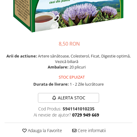
Vitamine si Minerale
Afrodisiac
Făină
Ingrediente cosmetica
Cafea si Dulciuri
Alergii
Gustari
Plasturi
Ceaiuri
Anemie
Ketchup
Produse epilare
Condimente
Angină Pectorală
Lapte praf vegetal
Protecție solară
Detergenti
Anti-aging
Leguminoase
Recipiente cosmetice
Diverse
8,50 RON
Antidepresiv
Nuci, Semințe
Spray
Superalimente
Arii de actiune:
Artere sănătoase, Colesterol, Ficat, Digestie optimă,
Antiviral
Paste făinoase
Spray nazal
Suplimente
Vezică biliară
Anxietate
Sos
Săpunuri
Ambalare:
20 plicuri
Îndulcitori
Aritmii cardiace
Superalimente
Ulei plajă
STOC EPUIZAT
Durata de livrare:
1 - 2 Zile lucrătoare
Artrită, Artroză
Ulei
Uleiuri
Astenie și stare de slăbiciune
Unt
Unturi
ALERTA STOC
Balonare
Vegan
Ustensile
Cod Produs:
5941141010235
Bronșită
Zahăr si îndulcitori
Îngijire buze
Ai nevoie de ajutor?
0729 949 669
Cancer, afectiuni tumorale
Îndulcitori
Îngrijire corp
Adauga la Favorite
Cere informatii
Chist ovarian
Îngrijire mâini