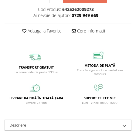
Circulație periferică deficitară
Îngrijire picioare
Cod Produs:
6425262009273
Circulație periferică slabă
Îngrijire păr
Ai nevoie de ajutor?
0729 949 669
Circulație sangvină
Îngrijire ten
Adauga la Favorite
Cere informatii
Ciroză hepatică
Șervețele
Colesterol
Colici intestinale
Colite, Enterocolite
METODA DE PLATĂ
TRANSPORT GRATUIT
Plata în siguranță cu cardul sau
Concentrare
La comenzile de peste 199 lei
ramburs
Constipație
Crampe, Spasme, Dureri musculare
LIVRARE RAPIDĂ ÎN TOATĂ ȚARA
SUPORT TELEFONIC
Deparazitare
Livrare 24-48h
Luni - Vineri 08:00-16:00
Depresie si Anxietate
Dermatită
Descriere
Detoxifiere