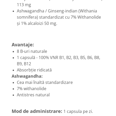
Menopauza
113 mg
Meteorism
Ashwagandha / Ginseng-indian (Withania
somnifera) standardizat cu 7% Withanolide
Migrene
și 1% alcaloizi 50 mg.
Obezitate
Parazitoză digestivă
Pediatrie
Avantaje:
Piele, par si unghii
8 B-uri naturale
1 capsulă - 100% VNR B1, B2, B3, B5, B6, B8,
Pneumonie
B9, B12
Potenta
Absorbție ridicată
Prostatită
Ashwagandha:
Cea mai înaltă standardizare
Reflux Gastro-Esofagian
7% withanolide
Remineralizare
Antistres natural
Retenție apă
Sindromul colonului iritabil
Mod de administrare:
1 capsula pe zi.
Sinuzită