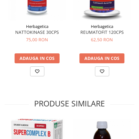
Tuse mixtă
Tuse productivă
Tuse seacă
Herbagetica
Herbagetica
Ulcer
NATTOKINASE 30CPS
REUMATOFIT 120CPS
75,00 RON
62,50 RON
Varice
Vene varicoase, tromboflebită
venoasă
ADAUGA IN COS
ADAUGA IN COS
VItaminizare
Vulvovaginita Candidozica
Îmbătrânire
Întineritor al pielii
PRODUSE SIMILARE
Întreținere ten
Înțepături de insecte