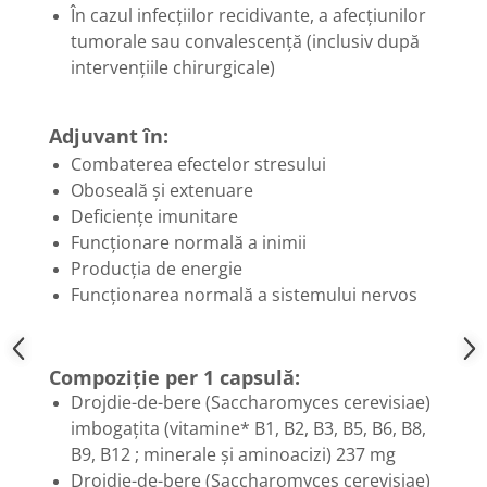
În cazul infecțiilor recidivante, a afecțiunilor
Hemoroizi
tumorale sau convalescență (inclusiv după
Imunitate
intervențiile chirurgicale)
Imunostimulator
Indigestie
Adjuvant în:
Infecții urinare
Combaterea efectelor stresului
Oboseală și extenuare
Infecții virale
Deficiențe imunitare
Infertilitate femei
Funcționare normală a inimii
Infertilitate masculină
Producția de energie
Inflamatii
Funcționarea normală a sistemului nervos
Insomnie
Insuficiență cardiacă
Compoziție per 1 capsulă:
Laringospasm
Drojdie-de-bere (Saccharomyces cerevisiae)
imbogațita (vitamine* B1, B2, B3, B5, B6, B8,
Leucoree
B9, B12 ; minerale și aminoacizi) 237 mg
Memorie
Drojdie-de-bere (Saccharomyces cerevisiae)