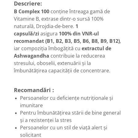
Diabet
Descriere:
Digestie lentă
B Complex 100
conține întreaga gamă de
Vitamine B, extrase dintr-o sursă 100%
Diuretic
naturală, Drojdia-de-bere.
1
Dureri de gât
capsulă/zi
asigura
100% din VNR-ul
Echilibrare floră intestinală
recomandat (B1, B2, B3, B5, B6, B8, B9, B12)
,
iar compoziția îmbogățită cu
extractul de
Echilibru hormonal bărbați
Ashwagandha
contribuie la reducerea
Echilibru hormonal femei
stresului, oboselii, extenuării și la
Entorse, Luxații
îmbunătățirea capacității de concentrare.
Faringită
Fibrom Uterin
Recomandări :
Flatulență
Persoanelor cu deficiențe nutriționale și
imunitare
Fumat
Pentru îmbunătățirea stării de bine general
Gastrite
și a rezistenței la stres
Greață, Vărsături
Persoanelor cu un stil de viață alert și
solicitant
Gripa si raceala