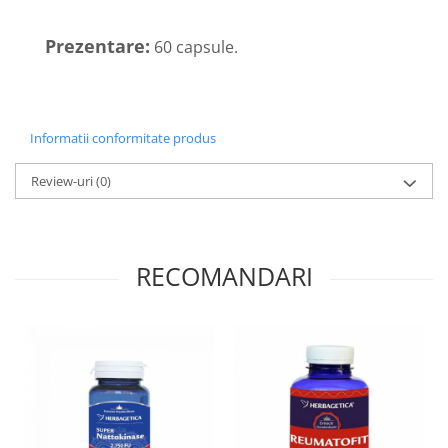
Sistemul circulator
Prezentare:
60 capsule.
Sistemul digestiv
Sistemul muscular
Sistemul nervos
Informatii conformitate produs
Sistemul osos si articulatii
Sistemul respirator
Review-uri
(0)
Slăbit
Spasme digestive
RECOMANDARI
Splina si pancreas
Stabilizare psiho-emoțională
Stres
Stres oxidativ
Surmenaj școlar
Tensiunea arteriala