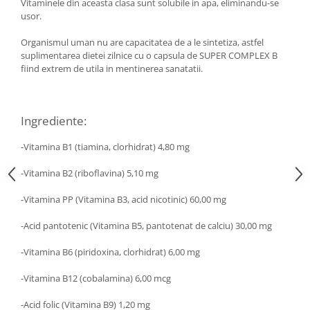
Diabet
Vitaminele din aceasta clasa sunt solubile in apa, eliminandu-se
usor.
Digestie lentă
Organismul uman nu are capacitatea de a le sintetiza, astfel
Diuretic
suplimentarea dietei zilnice cu o capsula de SUPER COMPLEX B
Dureri de gât
fiind extrem de utila in mentinerea sanatatii.
Echilibrare floră intestinală
Echilibru hormonal bărbați
Ingrediente:
Echilibru hormonal femei
-Vitamina B1 (tiamina, clorhidrat) 4,80 mg
Entorse, Luxații
-Vitamina B2 (riboflavina) 5,10 mg
Faringită
Fibrom Uterin
-Vitamina PP (Vitamina B3, acid nicotinic) 60,00 mg
Flatulență
-Acid pantotenic (Vitamina B5, pantotenat de calciu) 30,00 mg
Fumat
-Vitamina B6 (piridoxina, clorhidrat) 6,00 mg
Gastrite
-Vitamina B12 (cobalamina) 6,00 mcg
Greață, Vărsături
Gripa si raceala
-Acid folic (Vitamina B9) 1,20 mg