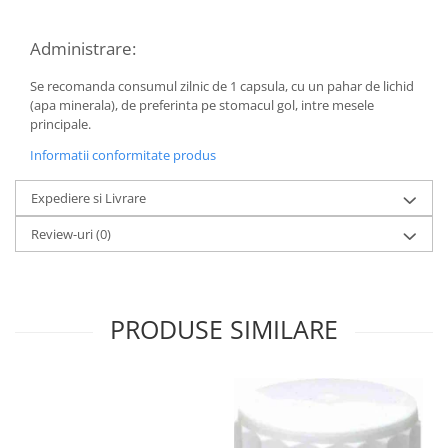
Hemoroizi
Administrare:
Imunitate
Imunostimulator
Se recomanda consumul zilnic de 1 capsula, cu un pahar de lichid
(apa minerala), de preferinta pe stomacul gol, intre mesele
Indigestie
principale.
Infecții urinare
Informatii conformitate produs
Infecții virale
Expediere si Livrare
Infertilitate femei
Review-uri
(0)
Infertilitate masculină
Inflamatii
Insomnie
PRODUSE SIMILARE
Insuficiență cardiacă
Laringospasm
Leucoree
Memorie