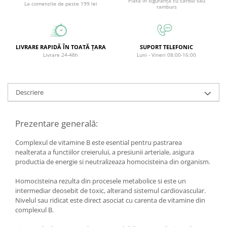
Plata în siguranță cu cardul sau
La comenzile de peste 199 lei
ramburs
Circulație periferică deficitară
Îngrijire picioare
Circulație periferică slabă
Îngrijire păr
Circulație sangvină
Îngrijire ten
LIVRARE RAPIDĂ ÎN TOATĂ ȚARA
SUPORT TELEFONIC
Livrare 24-48h
Luni - Vineri 08:00-16:00
Ciroză hepatică
Șervețele
Colesterol
Colici intestinale
Descriere
Colite, Enterocolite
Concentrare
Prezentare generală:
Constipație
Complexul de vitamine B este esential pentru pastrarea
Crampe, Spasme, Dureri musculare
nealterata a functiilor creierului, a presiunii arteriale, asigura
productia de energie si neutralizeaza homocisteina din organism.
Deparazitare
Homocisteina rezulta din procesele metabolice si este un
Depresie si Anxietate
intermediar deosebit de toxic, alterand sistemul cardiovascular.
Dermatită
Nivelul sau ridicat este direct asociat cu carenta de vitamine din
complexul B.
Detoxifiere