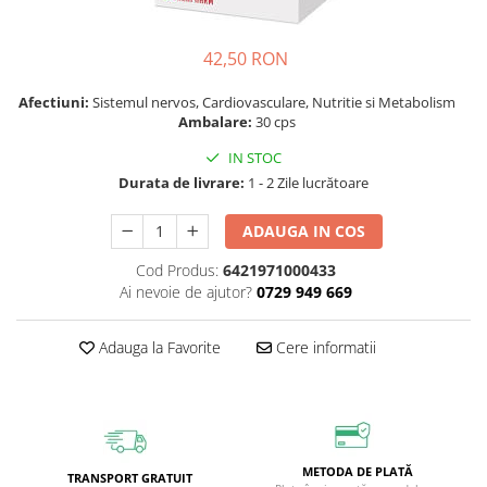
Vitamine si Minerale
Afrodisiac
Făină
Ingrediente cosmetica
Cafea si Dulciuri
Alergii
Gustari
Plasturi
Ceaiuri
42,50 RON
Anemie
Ketchup
Produse epilare
Condimente
Angină Pectorală
Lapte praf vegetal
Protecție solară
Afectiuni:
Sistemul nervos, Cardiovasculare, Nutritie si Metabolism
Detergenti
Ambalare:
30 cps
Anti-aging
Leguminoase
Recipiente cosmetice
Diverse
IN STOC
Antidepresiv
Nuci, Semințe
Spray
Superalimente
Durata de livrare:
1 - 2 Zile lucrătoare
Antiviral
Paste făinoase
Spray nazal
Suplimente
ADAUGA IN COS
Anxietate
Sos
Săpunuri
Îndulcitori
Cod Produs:
6421971000433
Aritmii cardiace
Superalimente
Ulei plajă
Ai nevoie de ajutor?
0729 949 669
Artrită, Artroză
Ulei
Uleiuri
Astenie și stare de slăbiciune
Unt
Unturi
Adauga la Favorite
Cere informatii
Balonare
Vegan
Ustensile
Bronșită
Zahăr si îndulcitori
Îngijire buze
Cancer, afectiuni tumorale
Îndulcitori
Îngrijire corp
Chist ovarian
Îngrijire mâini
METODA DE PLATĂ
TRANSPORT GRATUIT