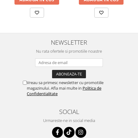
Sistemul circulator
Sistemul digestiv
Sistemul muscular
Sistemul nervos
NEWSLETTER
Sistemul osos si articulatii
Nu rata ofertele si promotiile noastre
Sistemul respirator
Slăbit
Spasme digestive
Vreau sa primesc newsletter cu promotiile
Splina si pancreas
magazinului. Afla mai multe in
Politica de
Stabilizare psiho-emoțională
Confidentialitate
Stres
SOCIAL
Stres oxidativ
Urmareste-ne in social media
Surmenaj școlar
Tensiunea arteriala