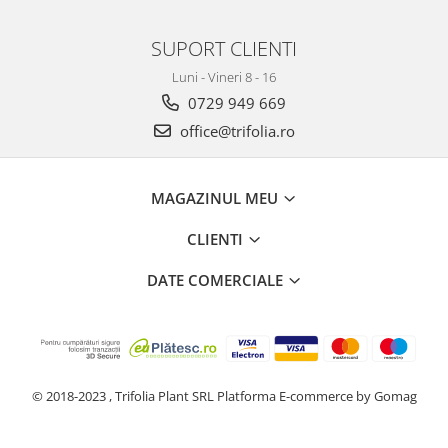
Tuse mixtă
Tuse productivă
SUPORT CLIENTI
Tuse seacă
Luni - Vineri 8 - 16
Ulcer
0729 949 669
office@trifolia.ro
Varice
Vene varicoase, tromboflebită
venoasă
MAGAZINUL MEU
VItaminizare
CLIENTI
Vulvovaginita Candidozica
Îmbătrânire
DATE COMERCIALE
Întineritor al pielii
Întreținere ten
Înțepături de insecte
© 2018-2023 , Trifolia Plant SRL
Platforma E-commerce by Gomag