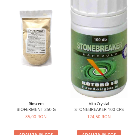
Menopauza
Meteorism
Migrene
Obezitate
Parazitoză digestivă
Pediatrie
Piele, par si unghii
Pneumonie
Potenta
Prostatită
Reflux Gastro-Esofagian
Bioscem
Vita Crystal
Remineralizare
BIOFERMENT 250 G
STONEBREAKER 100 CPS
Retenție apă
85,00 RON
124,50 RON
Sindromul colonului iritabil
Sinuzită
ADAUGA IN COS
ADAUGA IN COS