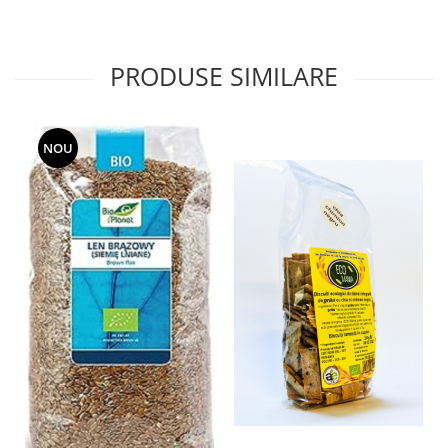
Hemoroizi
Imunitate
PRODUSE SIMILARE
Imunostimulator
Indigestie
Infecții urinare
NOU
Infecții virale
Infertilitate femei
Infertilitate masculină
Inflamatii
Insomnie
Insuficiență cardiacă
Laringospasm
Leucoree
Memorie