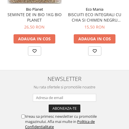
Menopauza
Bio Planet
Eco Mania
Meteorism
SEMINTE DE IN BIO 1KG BIO
BISCUITI ECO INTEGRALI CU
Migrene
PLANET
CHIA SI CHIMEN NEGRU
200G
26,50 RON
15,50 RON
Obezitate
Parazitoză digestivă
ADAUGA IN COS
ADAUGA IN COS
Pediatrie
Piele, par si unghii
Pneumonie
Potenta
NEWSLETTER
Prostatită
Nu rata ofertele si promotiile noastre
Reflux Gastro-Esofagian
Remineralizare
Retenție apă
Vreau sa primesc newsletter cu promotiile
Sindromul colonului iritabil
magazinului. Afla mai multe in
Politica de
Confidentialitate
Sinuzită