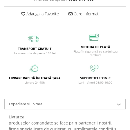
Circulație periferică deficitară
Îngrijire picioare
Adauga la Favorite
Cere informatii
Circulație periferică slabă
Îngrijire păr
Circulație sangvină
Îngrijire ten
Ciroză hepatică
Șervețele
Colesterol
METODA DE PLATĂ
TRANSPORT GRATUIT
Colici intestinale
Plata în siguranță cu cardul sau
La comenzile de peste 199 lei
ramburs
Colite, Enterocolite
Concentrare
Constipație
LIVRARE RAPIDĂ ÎN TOATĂ ȚARA
SUPORT TELEFONIC
Livrare 24-48h
Luni - Vineri 08:00-16:00
Crampe, Spasme, Dureri musculare
Deparazitare
Expediere si Livrare
Depresie si Anxietate
Dermatită
Livrarea
Detoxifiere
produselor comandate se face prin partenerii noştrii,
firme specializate de curierat, cu următoatele condiţii și