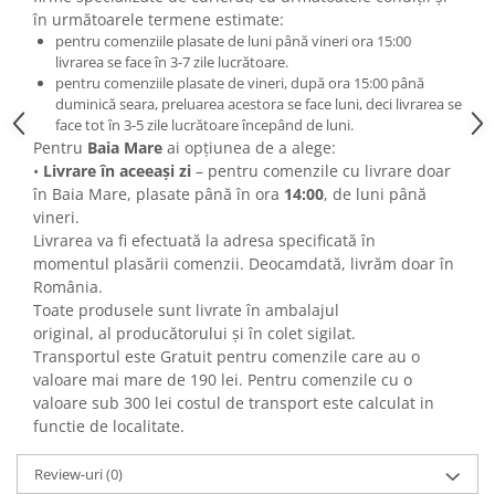
Diabet
în următoarele termene estimate:
Digestie lentă
pentru comenziile plasate de luni până vineri ora 15:00
livrarea se face în 3-7 zile lucrătoare.
Diuretic
pentru comenziile plasate de vineri, după ora 15:00 până
duminică seara, preluarea acestora se face luni, deci livrarea se
Dureri de gât
face tot în 3-5 zile lucrătoare începând de luni.
Echilibrare floră intestinală
Pentru
Baia Mare
ai opţiunea de a alege:
•
Livrare în aceeaşi zi
– pentru comenzile cu livrare doar
Echilibru hormonal bărbați
în Baia Mare, plasate până în ora
14:00
, de luni până
Echilibru hormonal femei
vineri.
Livrarea va fi efectuată la adresa specificată în
Entorse, Luxații
momentul plasării comenzii. Deocamdată, livrăm doar în
Faringită
România.
Toate produsele sunt livrate în ambalajul
Fibrom Uterin
original, al producătorului şi în colet sigilat.
Flatulență
Transportul este Gratuit pentru comenzile care au o
valoare mai mare de 190 lei. Pentru comenzile cu o
Fumat
valoare sub 300 lei costul de transport este calculat in
Gastrite
functie de localitate.
Greață, Vărsături
Review-uri
(0)
Gripa si raceala