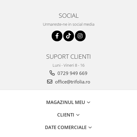
Sistemul circulator
SOCIAL
Sistemul digestiv
Urmareste-ne in social media
Sistemul muscular
Sistemul nervos
Sistemul osos si articulatii
Sistemul respirator
SUPORT CLIENTI
Slăbit
Luni - Vineri 8 - 16
0729 949 669
Spasme digestive
office@trifolia.ro
Splina si pancreas
Stabilizare psiho-emoțională
MAGAZINUL MEU
Stres
Stres oxidativ
CLIENTI
Surmenaj școlar
DATE COMERCIALE
Tensiunea arteriala