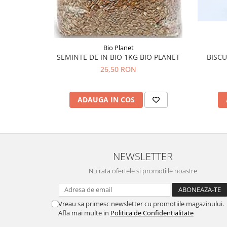
Tuse mixtă
Tuse productivă
Tuse seacă
Bio Planet
Ulcer
SEMINTE DE IN BIO 1KG BIO PLANET
BISCUITI ECO I
Varice
26,50 RON
Vene varicoase, tromboflebită
venoasă
ADAUGA IN COS
VItaminizare
Vulvovaginita Candidozica
Îmbătrânire
NEWSLETTER
Întineritor al pielii
Nu rata ofertele si promotiile noastre
Întreținere ten
Înțepături de insecte
Vreau sa primesc newsletter cu promotiile magazinului.
Afla mai multe in
Politica de Confidentialitate