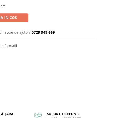
oare
A IN COS
Ai nevoie de ajutor?
0729 949 669
informatii
TĂ ȚARA
SUPORT TELEFONIC