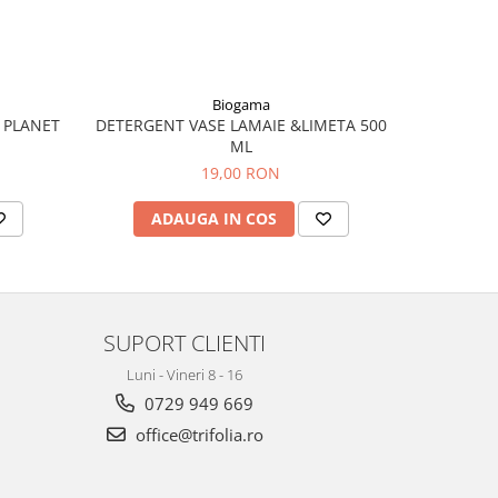
Biogama
 PLANET
DETERGENT VASE LAMAIE &LIMETA 500
SOIA
ML
19,00 RON
ADAUGA IN COS
AD
SUPORT CLIENTI
Luni - Vineri 8 - 16
0729 949 669
office@trifolia.ro