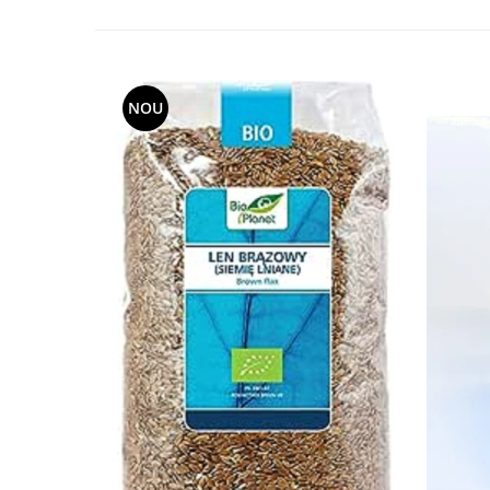
Sistemul circulator
Sistemul digestiv
Sistemul muscular
NOU
Sistemul nervos
Sistemul osos si articulatii
Sistemul respirator
Slăbit
Spasme digestive
Splina si pancreas
Stabilizare psiho-emoțională
Stres
Stres oxidativ
Surmenaj școlar
Tensiunea arteriala