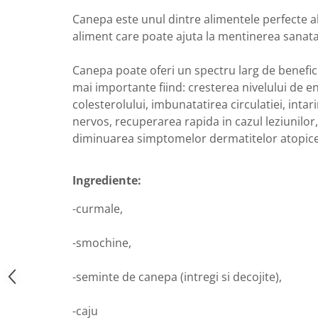
Diabet
Canepa este unul dintre alimentele perfecte al
Digestie lentă
aliment care poate ajuta la mentinerea sanatatii
Diuretic
Dureri de gât
Canepa poate oferi un spectru larg de benefici
mai importante fiind: cresterea nivelului de en
Echilibrare floră intestinală
colesterolului, imbunatatirea circulatiei, intar
Echilibru hormonal bărbați
nervos, recuperarea rapida in cazul leziunilor
Echilibru hormonal femei
diminuarea simptomelor dermatitelor atopice
Entorse, Luxații
Faringită
Ingrediente:
Fibrom Uterin
-curmale,
Flatulență
-smochine,
Fumat
Gastrite
-seminte de canepa (intregi si decojite),
Greață, Vărsături
-caju
Gripa si raceala