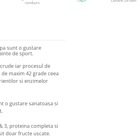
Livrare 24-48h
ramburs
pa sunt o gustare
ainte de sport.
crude iar procesul de
ri de maxim 42 grade ceea
ientilor si enzimelor
t o gustare sanatoasa si
t.
 3, proteina completa si
it doar fructe uscate.