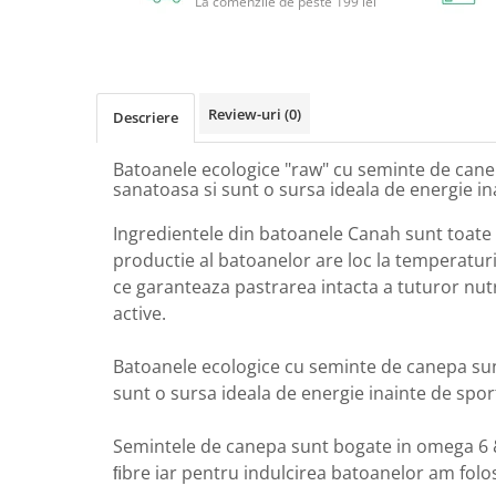
La comenzile de peste 199 lei
Circulație periferică deficitară
Îngrijire picioare
Circulație periferică slabă
Îngrijire păr
Circulație sangvină
Îngrijire ten
Review-uri
(0)
Descriere
Ciroză hepatică
Șervețele
Colesterol
Batoanele ecologice "raw" cu seminte de cane
sanatoasa si sunt o sursa ideala de energie in
Colici intestinale
Colite, Enterocolite
Ingredientele din batoanele Canah sunt toate 
productie al batoanelor are loc la temperatu
Concentrare
ce garanteaza pastrarea intacta a tuturor nutr
Constipație
active.
Crampe, Spasme, Dureri musculare
Deparazitare
Batoanele ecologice cu seminte de canepa sun
sunt o sursa ideala de energie inainte de spor
Depresie si Anxietate
Dermatită
Semintele de canepa sunt bogate in omega 6 &
Detoxifiere
ﬁbre iar pentru indulcirea batoanelor am folos