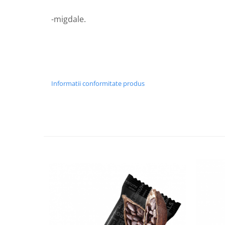
Hemoroizi
-migdale.
Imunitate
Imunostimulator
Indigestie
Infecții urinare
Informatii conformitate produs
Infecții virale
Infertilitate femei
Infertilitate masculină
Inflamatii
Insomnie
Insuficiență cardiacă
Laringospasm
Leucoree
Memorie