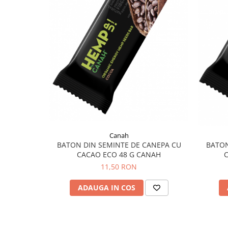
Menopauza
Meteorism
Migrene
Obezitate
Parazitoză digestivă
Pediatrie
Piele, par si unghii
Pneumonie
Potenta
Canah
BATON DIN SEMINTE DE CANEPA CU
BATON
Prostatită
CACAO ECO 48 G CANAH
Reflux Gastro-Esofagian
11,50 RON
Remineralizare
ADAUGA IN COS
Retenție apă
Sindromul colonului iritabil
Sinuzită