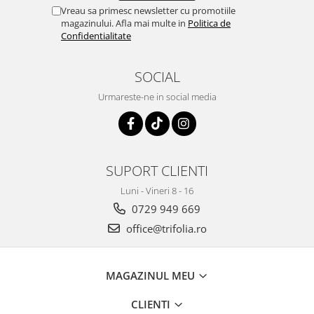
Tuse mixtă
Vreau sa primesc newsletter cu promotiile
magazinului. Afla mai multe in
Politica de
Tuse productivă
Confidentialitate
Tuse seacă
Ulcer
SOCIAL
Varice
Urmareste-ne in social media
Vene varicoase, tromboflebită
venoasă
VItaminizare
SUPORT CLIENTI
Vulvovaginita Candidozica
Luni - Vineri 8 - 16
Îmbătrânire
0729 949 669
Întineritor al pielii
office@trifolia.ro
Întreținere ten
Înțepături de insecte
MAGAZINUL MEU
CLIENTI