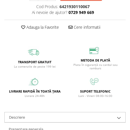
Circulație periferică deficitară
Îngrijire picioare
Cod Produs:
6421930110067
Ai nevoie de ajutor?
0729 949 669
Circulație periferică slabă
Îngrijire păr
Circulație sangvină
Îngrijire ten
Adauga la Favorite
Cere informatii
Ciroză hepatică
Șervețele
Colesterol
Colici intestinale
Colite, Enterocolite
METODA DE PLATĂ
TRANSPORT GRATUIT
Plata în siguranță cu cardul sau
La comenzile de peste 199 lei
Concentrare
ramburs
Constipație
Crampe, Spasme, Dureri musculare
LIVRARE RAPIDĂ ÎN TOATĂ ȚARA
SUPORT TELEFONIC
Deparazitare
Livrare 24-48h
Luni - Vineri 08:00-16:00
Depresie si Anxietate
Dermatită
Descriere
Detoxifiere
Prezentare generala