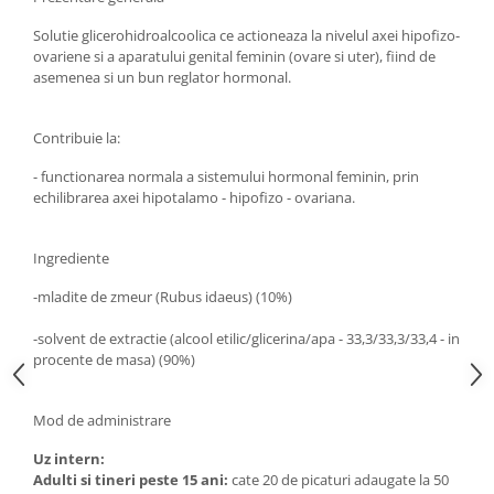
Diabet
Solutie glicerohidroalcoolica ce actioneaza la nivelul axei hipofizo-
Digestie lentă
ovariene si a aparatului genital feminin (ovare si uter), fiind de
Diuretic
asemenea si un bun reglator hormonal.
Dureri de gât
Contribuie la:
Echilibrare floră intestinală
Echilibru hormonal bărbați
- functionarea normala a sistemului hormonal feminin, prin
echilibrarea axei hipotalamo - hipofizo - ovariana.
Echilibru hormonal femei
Entorse, Luxații
Ingrediente
Faringită
-mladite de zmeur (Rubus idaeus) (10%)
Fibrom Uterin
-solvent de extractie (alcool etilic/glicerina/apa - 33,3/33,3/33,4 - in
Flatulență
procente de masa) (90%)
Fumat
Gastrite
Mod de administrare
Greață, Vărsături
Uz intern:
Adul
t
i
s
i tineri peste 15 ani:
cate 20 de picaturi adaugate la 50
Gripa si raceala