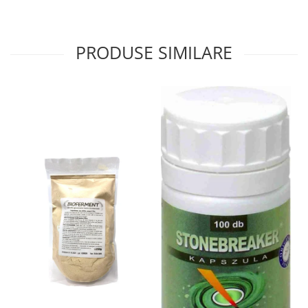
Menopauza
Meteorism
PRODUSE SIMILARE
Migrene
Obezitate
Parazitoză digestivă
Pediatrie
Piele, par si unghii
Pneumonie
Potenta
Prostatită
Reflux Gastro-Esofagian
Remineralizare
Retenție apă
Sindromul colonului iritabil
Sinuzită