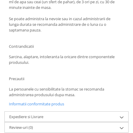
ml de apa sau ceai (un sfert de pahar), de 3 ori pe zi, cu 30 de
Hemoroizi
minute inainte de masa.
Imunitate
Se poate administra la nevoie sau in cazul administrarii de
lunga durata se recomanda administrare de o luna cu o
Imunostimulator
saptamana pauza.
Indigestie
Infecții urinare
Contrandicatii
Infecții virale
Sarcina, alaptare, intoleranta la oricare dintre componentele
Infertilitate femei
produsului.
Infertilitate masculină
Precautii
Inflamatii
Insomnie
La persoanele cu sensibilitate la stomac se recomanda
administrarea produsului dupa masa.
Insuficiență cardiacă
Informatii conformitate produs
Laringospasm
Leucoree
Expediere si Livrare
Memorie
Review-uri
(0)