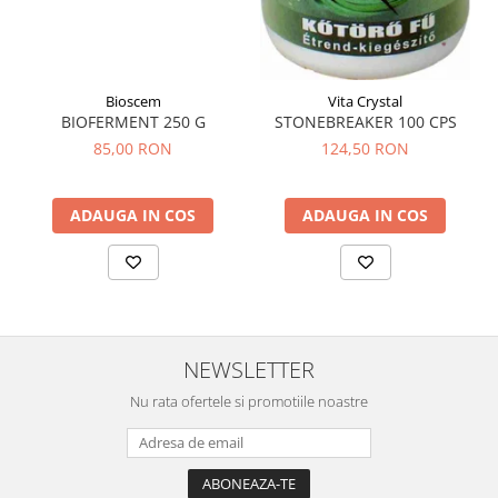
Sistemul circulator
Sistemul digestiv
Sistemul muscular
Bioscem
Vita Crystal
BIOFERMENT 250 G
STONEBREAKER 100 CPS
Sistemul nervos
85,00 RON
124,50 RON
Sistemul osos si articulatii
Sistemul respirator
ADAUGA IN COS
ADAUGA IN COS
Slăbit
Spasme digestive
Splina si pancreas
Stabilizare psiho-emoțională
NEWSLETTER
Stres
Nu rata ofertele si promotiile noastre
Stres oxidativ
Surmenaj școlar
Tensiunea arteriala