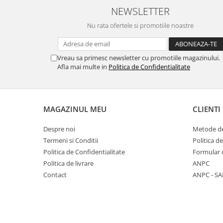
NEWSLETTER
Hemoroizi
Nu rata ofertele si promotiile noastre
Imunitate
Imunostimulator
Indigestie
Vreau sa primesc newsletter cu promotiile magazinului.
Afla mai multe in
Politica de Confidentialitate
Infecții urinare
Infecții virale
Infertilitate femei
MAGAZINUL MEU
CLIENTI
Infertilitate masculină
Despre noi
Metode de
Inflamatii
Termeni si Conditii
Politica d
Insomnie
Politica de Confidentialitate
Formular 
Politica de livrare
ANPC
Insuficiență cardiacă
Contact
ANPC - SA
Laringospasm
Leucoree
Memorie