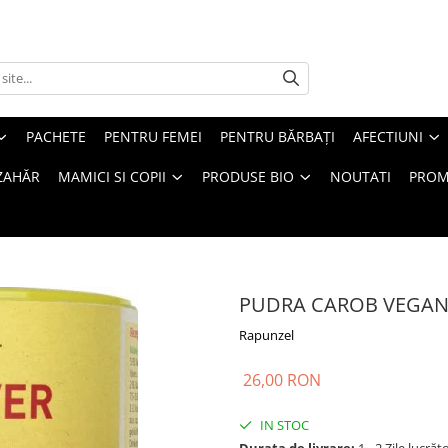
PACHETE
PENTRU FEMEI
PENTRU BĂRBAȚI
AFECTIUNI
ZAHĂR
MAMICI SI COPII
PRODUSE BIO
NOUTATI
PROM
PUDRA CAROB VEGAN
Rapunzel
26,00 RON
IN STOC
Durata de livrare:
1 - 2 Zile lucrăt