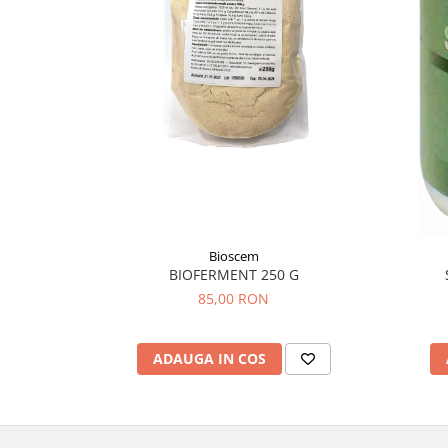
Diabet
Digestie lentă
Diuretic
Dureri de gât
Echilibrare floră intestinală
Echilibru hormonal bărbați
Echilibru hormonal femei
Entorse, Luxații
Faringită
Bioscem
BIOFERMENT 250 G
Fibrom Uterin
85,00 RON
Flatulență
Fumat
ADAUGA IN COS
Gastrite
Greață, Vărsături
Gripa si raceala