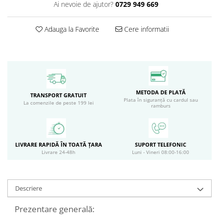
Ai nevoie de ajutor?
0729 949 669
Circulație periferică deficitară
Îngrijire picioare
Circulație periferică slabă
Îngrijire păr
Adauga la Favorite
Cere informatii
Circulație sangvină
Îngrijire ten
Ciroză hepatică
Șervețele
Colesterol
Colici intestinale
METODA DE PLATĂ
TRANSPORT GRATUIT
Colite, Enterocolite
Plata în siguranță cu cardul sau
La comenzile de peste 199 lei
ramburs
Concentrare
Constipație
Crampe, Spasme, Dureri musculare
LIVRARE RAPIDĂ ÎN TOATĂ ȚARA
SUPORT TELEFONIC
Livrare 24-48h
Luni - Vineri 08:00-16:00
Deparazitare
Depresie si Anxietate
Descriere
Dermatită
Detoxifiere
Prezentare generală: