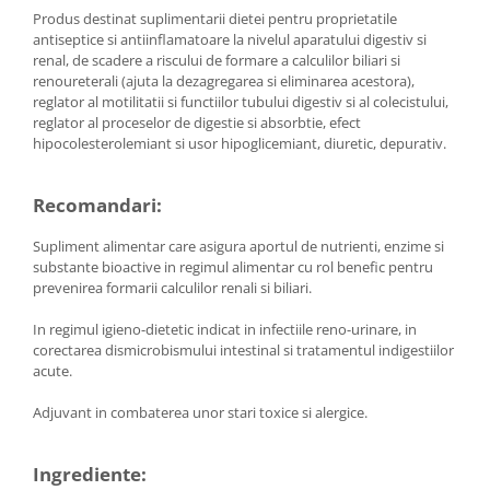
Diabet
Produs destinat suplimentarii dietei pentru proprietatile
Digestie lentă
antiseptice si antiinflamatoare la nivelul aparatului digestiv si
renal, de scadere a riscului de formare a calculilor biliari si
Diuretic
renoureterali (ajuta la dezagregarea si eliminarea acestora),
reglator al motilitatii si functiilor tubului digestiv si al colecistului,
Dureri de gât
reglator al proceselor de digestie si absorbtie, efect
Echilibrare floră intestinală
hipocolesterolemiant si usor hipoglicemiant, diuretic, depurativ.
Echilibru hormonal bărbați
Recomandari:
Echilibru hormonal femei
Entorse, Luxații
Supliment alimentar care asigura aportul de nutrienti, enzime si
substante bioactive in regimul alimentar cu rol benefic pentru
Faringită
prevenirea formarii calculilor renali si biliari.
Fibrom Uterin
In regimul igieno-dietetic indicat in infectiile reno-urinare, in
Flatulență
corectarea dismicrobismului intestinal si tratamentul indigestiilor
acute.
Fumat
Gastrite
Adjuvant in combaterea unor stari toxice si alergice.
Greață, Vărsături
Ingrediente:
Gripa si raceala