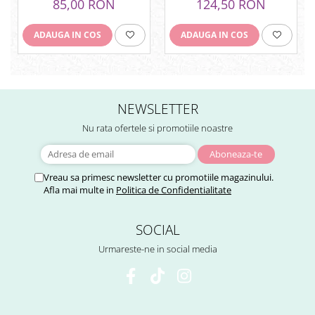
85,00 RON
124,50 RON
Tuse mixtă
Tuse productivă
ADAUGA IN COS
ADAUGA IN COS
Tuse seacă
Ulcer
Varice
NEWSLETTER
Vene varicoase, tromboflebită
Nu rata ofertele si promotiile noastre
venoasă
VItaminizare
Vulvovaginita Candidozica
Vreau sa primesc newsletter cu promotiile magazinului.
Afla mai multe in
Politica de Confidentialitate
Îmbătrânire
Întineritor al pielii
SOCIAL
Întreținere ten
Urmareste-ne in social media
Înțepături de insecte