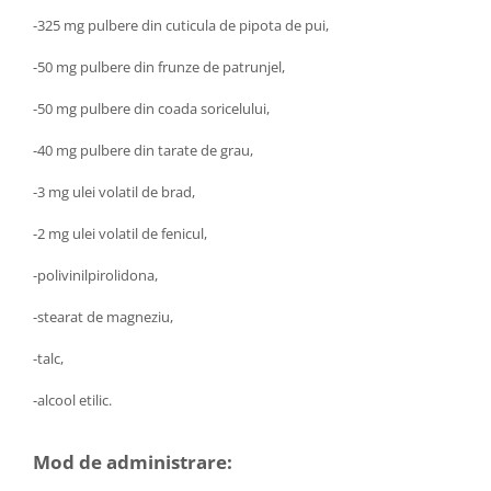
Hemoroizi
-325 mg pulbere din cuticula de pipota de pui,
Imunitate
-50 mg pulbere din frunze de patrunjel,
Imunostimulator
-50 mg pulbere din coada soricelului,
Indigestie
-40 mg pulbere din tarate de grau,
Infecții urinare
-3 mg ulei volatil de brad,
Infecții virale
Infertilitate femei
-2 mg ulei volatil de fenicul,
Infertilitate masculină
-polivinilpirolidona,
Inflamatii
-stearat de magneziu,
Insomnie
-talc,
Insuficiență cardiacă
Laringospasm
-alcool etilic.
Leucoree
Mod de administrare:
Memorie