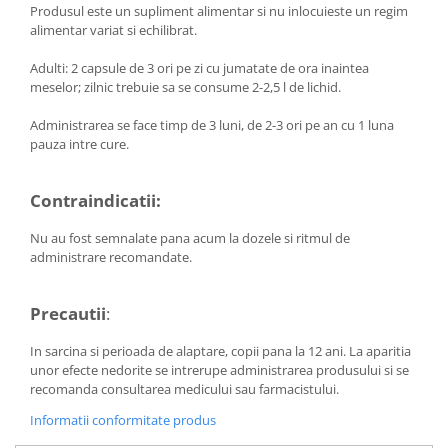
Menopauza
Produsul este un supliment alimentar si nu inlocuieste un regim
alimentar variat si echilibrat.
Meteorism
Adulti: 2 capsule de 3 ori pe zi cu jumatate de ora inaintea
Migrene
meselor; zilnic trebuie sa se consume 2-2,5 l de lichid.
Obezitate
Administrarea se face timp de 3 luni, de 2-3 ori pe an cu 1 luna
Parazitoză digestivă
pauza intre cure.
Pediatrie
Piele, par si unghii
Contraindicatii:
Pneumonie
Nu au fost semnalate pana acum la dozele si ritmul de
Potenta
administrare recomandate.
Prostatită
Precautii
:
Reflux Gastro-Esofagian
Remineralizare
In sarcina si perioada de alaptare, copii pana la 12 ani. La aparitia
unor efecte nedorite se intrerupe administrarea produsului si se
Retenție apă
recomanda consultarea medicului sau farmacistului.
Sindromul colonului iritabil
Informatii conformitate produs
Sinuzită