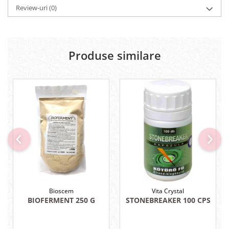
Review-uri
(0)
Sistemul circulator
Sistemul digestiv
Sistemul muscular
Produse similare
Sistemul nervos
Sistemul osos si articulatii
Sistemul respirator
Slăbit
Spasme digestive
Splina si pancreas
Stabilizare psiho-emoțională
Stres
Stres oxidativ
Bioscem
Vita Crystal
BIOFERMENT 250 G
STONEBREAKER 100 CPS
Surmenaj școlar
Tensiunea arteriala