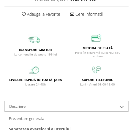
Circulație periferică deficitară
Îngrijire picioare
Adauga la Favorite
Cere informatii
Circulație periferică slabă
Îngrijire păr
Circulație sangvină
Îngrijire ten
Ciroză hepatică
Șervețele
Colesterol
METODA DE PLATĂ
TRANSPORT GRATUIT
Colici intestinale
Plata în siguranță cu cardul sau
La comenzile de peste 199 lei
ramburs
Colite, Enterocolite
Concentrare
Constipație
LIVRARE RAPIDĂ ÎN TOATĂ ȚARA
SUPORT TELEFONIC
Livrare 24-48h
Luni - Vineri 08:00-16:00
Crampe, Spasme, Dureri musculare
Deparazitare
Descriere
Depresie si Anxietate
Dermatită
Prezentare generala
Detoxifiere
Sanatatea ovarelor si a uterului