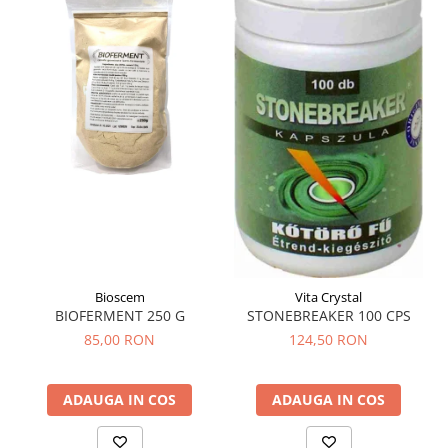
Sistemul circulator
Sistemul digestiv
Sistemul muscular
Sistemul nervos
Sistemul osos si articulatii
Sistemul respirator
Slăbit
Spasme digestive
Splina si pancreas
Bioscem
Vita Crystal
Stabilizare psiho-emoțională
BIOFERMENT 250 G
STONEBREAKER 100 CPS
Stres
85,00 RON
124,50 RON
Stres oxidativ
Surmenaj școlar
ADAUGA IN COS
ADAUGA IN COS
Tensiunea arteriala