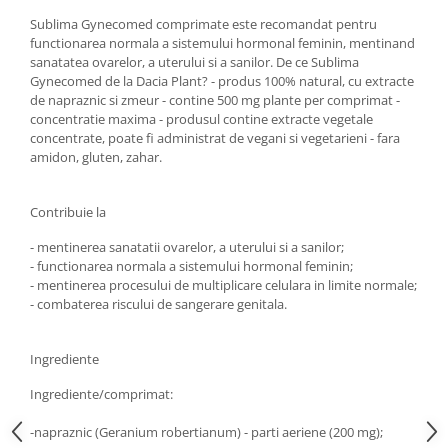
Diabet
Sublima Gynecomed comprimate este recomandat pentru
Digestie lentă
functionarea normala a sistemului hormonal feminin, mentinand
sanatatea ovarelor, a uterului si a sanilor. De ce Sublima
Diuretic
Gynecomed de la Dacia Plant? - produs 100% natural, cu extracte
Dureri de gât
de napraznic si zmeur - contine 500 mg plante per comprimat -
concentratie maxima - produsul contine extracte vegetale
Echilibrare floră intestinală
concentrate, poate fi administrat de vegani si vegetarieni - fara
amidon, gluten, zahar.
Echilibru hormonal bărbați
Echilibru hormonal femei
Contribuie la
Entorse, Luxații
- mentinerea sanatatii ovarelor, a uterului si a sanilor;
Faringită
- functionarea normala a sistemului hormonal feminin;
Fibrom Uterin
- mentinerea procesului de multiplicare celulara in limite normale;
- combaterea riscului de sangerare genitala.
Flatulență
Fumat
Ingrediente
Gastrite
Ingrediente/comprimat:
Greață, Vărsături
-napraznic (Geranium robertianum) - parti aeriene (200 mg);
Gripa si raceala