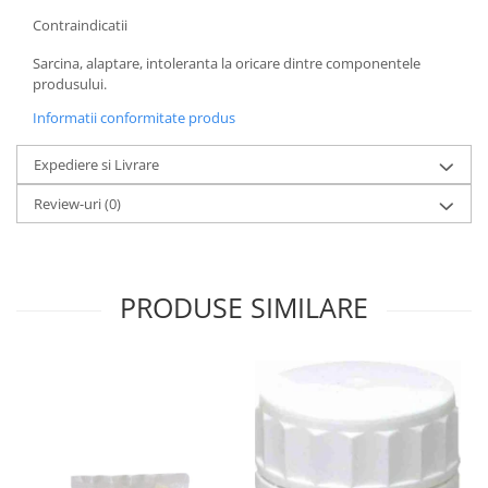
Menopauza
Contraindicatii
Meteorism
Sarcina, alaptare, intoleranta la oricare dintre componentele
Migrene
produsului.
Obezitate
Informatii conformitate produs
Parazitoză digestivă
Expediere si Livrare
Pediatrie
Review-uri
(0)
Piele, par si unghii
Pneumonie
Potenta
PRODUSE SIMILARE
Prostatită
Reflux Gastro-Esofagian
Remineralizare
Retenție apă
Sindromul colonului iritabil
Sinuzită