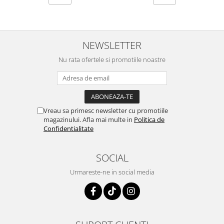
Tuse mixtă
Tuse productivă
Tuse seacă
NEWSLETTER
Ulcer
Nu rata ofertele si promotiile noastre
Varice
Vene varicoase, tromboflebită
venoasă
VItaminizare
Vreau sa primesc newsletter cu promotiile
magazinului. Afla mai multe in
Politica de
Vulvovaginita Candidozica
Confidentialitate
Îmbătrânire
Întineritor al pielii
SOCIAL
Întreținere ten
Urmareste-ne in social media
Înțepături de insecte