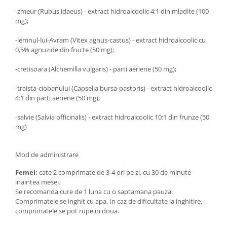
Hemoroizi
-zmeur (Rubus idaeus) - extract hidroalcoolic 4:1 din mladite (100
mg);
Imunitate
-lemnul-lui-Avram (Vitex agnus-castus) - extract hidroalcoolic cu
Imunostimulator
0,5% agnuzide din fructe (50 mg);
Indigestie
-cretisoara (Alchemilla vulgaris) - parti aeriene (50 mg);
Infecții urinare
-traista-ciobanului (Capsella bursa-pastoris) - extract hidroalcoolic
Infecții virale
4:1 din parti aeriene (50 mg);
Infertilitate femei
-salvie (Salvia officinalis) - extract hidroalcoolic 10:1 din frunze (50
Infertilitate masculină
mg)
Inflamatii
Insomnie
Mod de administrare
Insuficiență cardiacă
Femei:
cate 2 comprimate de 3-4 ori pe zi, cu 30 de minute
inaintea mesei.
Laringospasm
Se recomanda cure de 1 luna cu o saptamana pauza.
Leucoree
Comprimatele se inghit cu apa. In caz de dificultate la inghitire,
comprimatele se pot rupe in doua.
Memorie