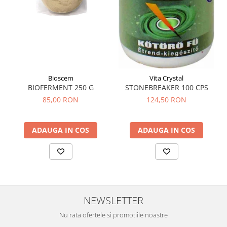
Sistemul circulator
Sistemul digestiv
Sistemul muscular
Sistemul nervos
Sistemul osos si articulatii
Bioscem
Vita Crystal
BIOFERMENT 250 G
STONEBREAKER 100 CPS
Sistemul respirator
85,00 RON
124,50 RON
Slăbit
Spasme digestive
ADAUGA IN COS
ADAUGA IN COS
Splina si pancreas
Stabilizare psiho-emoțională
Stres
Stres oxidativ
NEWSLETTER
Surmenaj școlar
Nu rata ofertele si promotiile noastre
Tensiunea arteriala