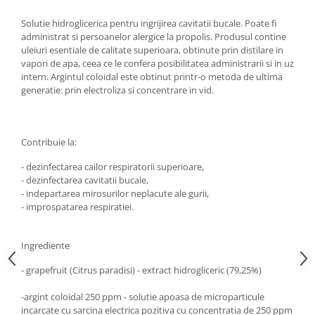
Diabet
Solutie hidroglicerica pentru ingrijirea cavitatii bucale. Poate fi
Digestie lentă
administrat si persoanelor alergice la propolis. Produsul contine
Diuretic
uleiuri esentiale de calitate superioara, obtinute prin distilare in
vapori de apa, ceea ce le confera posibilitatea administrarii si in uz
Dureri de gât
intern. Argintul coloidal este obtinut printr-o metoda de ultima
Echilibrare floră intestinală
generatie: prin electroliza si concentrare in vid.
Echilibru hormonal bărbați
Echilibru hormonal femei
Contribuie la:
Entorse, Luxații
- dezinfectarea cailor respiratorii superioare,
Faringită
- dezinfectarea cavitatii bucale,
- indepartarea mirosurilor neplacute ale gurii,
Fibrom Uterin
- improspatarea respiratiei.
Flatulență
Fumat
Ingrediente
Gastrite
- grapefruit (Citrus paradisi) - extract hidrogliceric (79,25%)
Greață, Vărsături
-argint coloidal 250 ppm - solutie apoasa de microparticule
Gripa si raceala
incarcate cu sarcina electrica pozitiva cu concentratia de 250 ppm