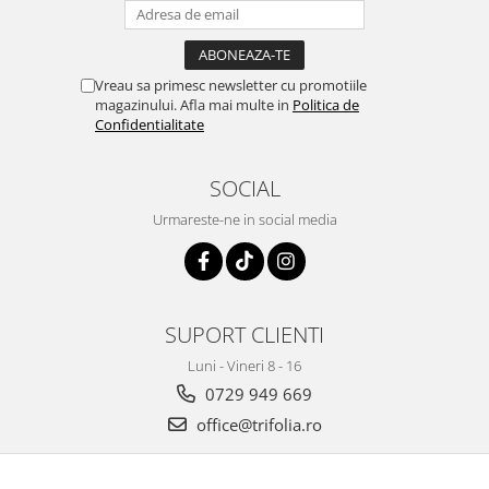
Tuse mixtă
Tuse productivă
Tuse seacă
Vreau sa primesc newsletter cu promotiile
magazinului. Afla mai multe in
Politica de
Ulcer
Confidentialitate
Varice
Vene varicoase, tromboflebită
SOCIAL
venoasă
Urmareste-ne in social media
VItaminizare
Vulvovaginita Candidozica
Îmbătrânire
SUPORT CLIENTI
Întineritor al pielii
Luni - Vineri 8 - 16
Întreținere ten
0729 949 669
Înțepături de insecte
office@trifolia.ro