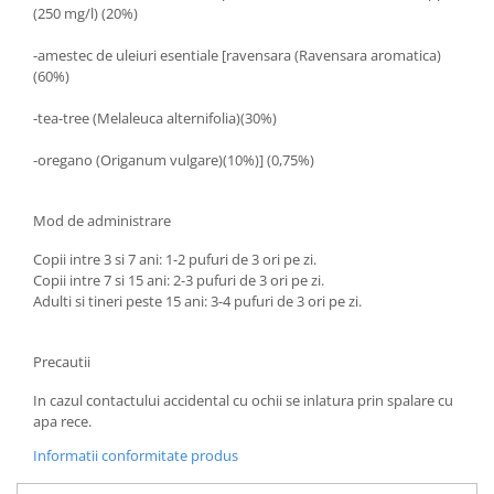
(250 mg/l) (20%)
Hemoroizi
-amestec de uleiuri esentiale [ravensara (Ravensara aromatica)
Imunitate
(60%)
Imunostimulator
-tea-tree (Melaleuca alternifolia)(30%)
Indigestie
Infecții urinare
-oregano (Origanum vulgare)(10%)] (0,75%)
Infecții virale
Mod de administrare
Infertilitate femei
Copii intre 3 si 7 ani: 1-2 pufuri de 3 ori pe zi.
Infertilitate masculină
Copii intre 7 si 15 ani: 2-3 pufuri de 3 ori pe zi.
Inflamatii
Adulti si tineri peste 15 ani: 3-4 pufuri de 3 ori pe zi.
Insomnie
Precautii
Insuficiență cardiacă
Laringospasm
In cazul contactului accidental cu ochii se inlatura prin spalare cu
apa rece.
Leucoree
Informatii conformitate produs
Memorie