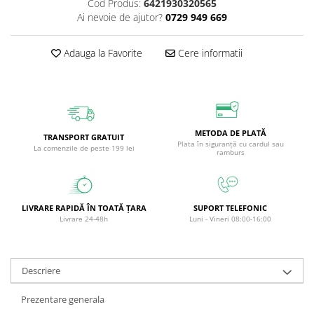
Cod Produs:
6421930320565
Circulație periferică deficitară
Îngrijire picioare
Ai nevoie de ajutor?
0729 949 669
Circulație periferică slabă
Îngrijire păr
Adauga la Favorite
Cere informatii
Circulație sangvină
Îngrijire ten
Ciroză hepatică
Șervețele
Colesterol
Colici intestinale
METODA DE PLATĂ
TRANSPORT GRATUIT
Colite, Enterocolite
Plata în siguranță cu cardul sau
La comenzile de peste 199 lei
ramburs
Concentrare
Constipație
Crampe, Spasme, Dureri musculare
LIVRARE RAPIDĂ ÎN TOATĂ ȚARA
SUPORT TELEFONIC
Livrare 24-48h
Luni - Vineri 08:00-16:00
Deparazitare
Depresie si Anxietate
Descriere
Dermatită
Detoxifiere
Prezentare generala