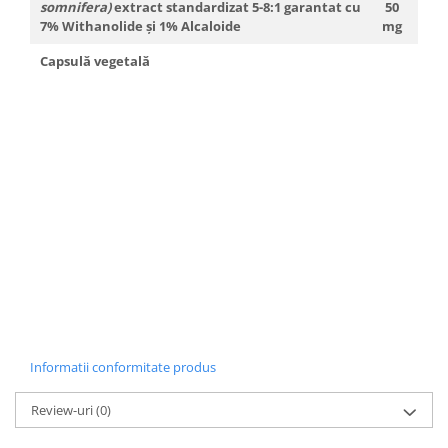
somnifera)
extract standardizat 5-8:1 garantat cu
50
Tuse mixtă
7% Withanolide și 1% Alcaloide
mg
Tuse productivă
Capsulă vegetală
Tuse seacă
Ulcer
Varice
Vene varicoase, tromboflebită
venoasă
VItaminizare
Vulvovaginita Candidozica
Îmbătrânire
Întineritor al pielii
Întreținere ten
Informatii conformitate produs
Înțepături de insecte
Review-uri
(0)