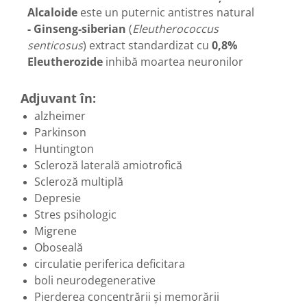
Alcaloide
este un puternic antistres natural
Hemoroizi
- Ginseng-siberian
(
Eleutherococcus
Imunitate
senticosus
) extract standardizat cu
0,8%
Imunostimulator
Eleutherozide
inhibă moartea neuronilor
Indigestie
Adjuvant în:
Infecții urinare
alzheimer
Infecții virale
Parkinson
Infertilitate femei
Huntington
Infertilitate masculină
Scleroză laterală amiotrofică
Scleroză multiplă
Inflamatii
Depresie
Insomnie
Stres psihologic
Insuficiență cardiacă
Migrene
Oboseală
Laringospasm
circulatie periferica deficitara
Leucoree
boli neurodegenerative
Memorie
Pierderea concentrării și memorării