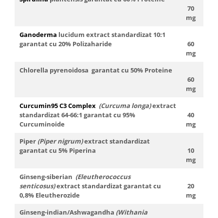
70
Sistemul circulator
mg
Sistemul digestiv
Ganoderma
lucidum
extract standardizat 10:1
Sistemul muscular
garantat cu 20% Polizaharide
60
mg
Sistemul nervos
Chlorella pyrenoidosa
garantat cu 50% Proteine
Sistemul osos si articulatii
60
Sistemul respirator
mg
Slăbit
Curcumin95 C3 Complex
(Curcuma longa)
extract
standardizat 64-66:1 garantat cu 95%
40
Spasme digestive
Curcuminoide
mg
Splina si pancreas
Piper
(Piper nigrum)
extract standardizat
Stabilizare psiho-emoțională
garantat cu 5% Piperina
10
mg
Stres
Ginseng-siberian
(Eleutherococcus
Stres oxidativ
senticosus)
extract standardizat garantat cu
20
Surmenaj școlar
0,8% Eleutherozide
mg
Tensiunea arteriala
Ginseng-indian/Ashwagandha
(Withania