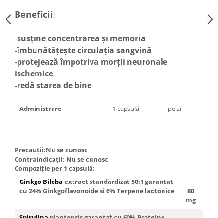
Menopauza
Beneficii
:
Meteorism
Migrene
-​
susține concentrarea și memoria
Obezitate
-îmbunătățește circulația sangvină
-
protejează împotriva morții neuronale
Parazitoză digestivă
ischemice
Pediatrie
-redă starea de bine
Piele, par si unghii
Administrare
1 capsulă
pe zi
Pneumonie
Potenta
Prostatită
Precauții:Nu se cunosc
Reflux Gastro-Esofagian
Contraindicaţii: Nu se cunosc
Compoziție per 1 capsulă:
Remineralizare
Ginkgo Biloba
extract standardizat 50:1 garantat
Retenție apă
cu 24% Ginkgoflavonoide si 6% Terpene lactonice
80
Sindromul colonului iritabil
mg
Sinuzită
Spirulina
plantensis
garantat cu 60% Proteine