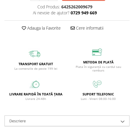
Circulație periferică deficitară
Îngrijire picioare
Cod Produs:
6425262009679
Ai nevoie de ajutor?
0729 949 669
Circulație periferică slabă
Îngrijire păr
Circulație sangvină
Îngrijire ten
Adauga la Favorite
Cere informatii
Ciroză hepatică
Șervețele
Colesterol
Colici intestinale
Colite, Enterocolite
METODA DE PLATĂ
TRANSPORT GRATUIT
Plata în siguranță cu cardul sau
La comenzile de peste 199 lei
Concentrare
ramburs
Constipație
Crampe, Spasme, Dureri musculare
LIVRARE RAPIDĂ ÎN TOATĂ ȚARA
SUPORT TELEFONIC
Deparazitare
Livrare 24-48h
Luni - Vineri 08:00-16:00
Depresie si Anxietate
Dermatită
Descriere
Detoxifiere