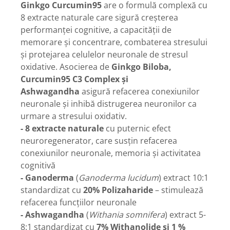
Diabet
Ginkgo Curcumin95
are o formulă complexă cu
8 extracte naturale care sigură creșterea
Digestie lentă
performanței cognitive, a capacității de
Diuretic
memorare și concentrare, combaterea stresului
Dureri de gât
și protejarea celulelor neuronale de stresul
Echilibrare floră intestinală
oxidative. Asocierea de
Ginkgo Biloba,
Curcumin95 C3 Complex și
Echilibru hormonal bărbați
Ashwagandha
asigură refacerea conexiunilor
Echilibru hormonal femei
neuronale și inhibă distrugerea neuronilor ca
Entorse, Luxații
urmare a stresului oxidativ.
- 8 extracte naturale
cu puternic efect
Faringită
neuroregenerator, care susțin refacerea
Fibrom Uterin
conexiunilor neuronale, memoria și activitatea
Flatulență
cognitivă
- Ganoderma
(
Ganoderma lucidum
) extract 10:1
Fumat
standardizat cu
20% Polizaharide
– stimulează
Gastrite
refacerea funcțiilor neuronale
Greață, Vărsături
- Ashwagandha
(
Withania somnifera
) extract 5-
Gripa si raceala
8:1 standardizat cu
7% Withanolide și 1 %