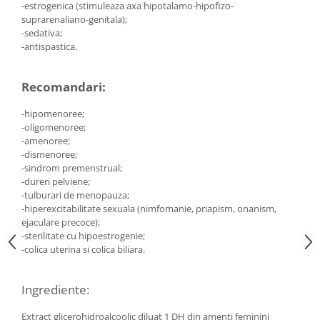
Diabet
-estrogenica (stimuleaza axa hipotalamo-hipofizo-
suprarenaliano-genitala);
Digestie lentă
-sedativa;
-antispastica.
Diuretic
Dureri de gât
Recomandari:
Echilibrare floră intestinală
Echilibru hormonal bărbați
-hipomenoree;
-oligomenoree;
Echilibru hormonal femei
-amenoree;
-dismenoree;
Entorse, Luxații
-sindrom premenstrual;
Faringită
-dureri pelviene;
-tulburari de menopauza;
Fibrom Uterin
-hiperexcitabilitate sexuala (nimfomanie, priapism, onanism,
ejaculare precoce);
Flatulență
-sterilitate cu hipoestrogenie;
Fumat
-colica uterina si colica biliara.
Gastrite
Ingrediente:
Greață, Vărsături
Gripa si raceala
Extract glicerohidroalcoolic diluat 1 DH din amenti feminini