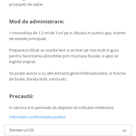
proaspeti de salcie.
Hemoroizi
Imunitate
Mod de administrare:
Imunostimulator
1 monodoza de 1,5 ml de 3 ori pe zi, diluata in putina apa, inainte
Indigestie
de mesele principale.
Infecții urinare
Preparatul diluat se soarbe lent si se tine cat mai mult in gura
Infecții virale
pentru favorizarea absorbtiei prin mucoasa bucala, si apoi se
inghite treptat.
Infertilitate femei
Infertilitate masculină
Se poate asocia si cu alte extracte glicerohidroalcoolice, in functie
de boala, durata bolii, varsta etc.
Inflamatii
Insomnie
Precautii:
Insuficiență cardiacă
In sarcina si in perioada de alaptare (la indicatia medicului).
Laringospasm
Informatii conformitate produs
Leucoree
Memorie
Review-uri
(0)