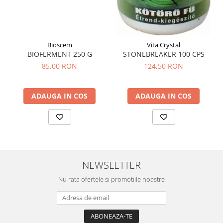
Sistemul circulator
Sistemul digestiv
Sistemul muscular
Bioscem
Vita Crystal
BIOFERMENT 250 G
STONEBREAKER 100 CPS
Sistemul nervos
85,00 RON
124,50 RON
Sistemul osos si articulatii
Sistemul respirator
ADAUGA IN COS
ADAUGA IN COS
Slăbit
Spasme digestive
Splina si pancreas
Stabilizare psiho-emoțională
NEWSLETTER
Stres
Nu rata ofertele si promotiile noastre
Stres oxidativ
Surmenaj școlar
Tensiunea arteriala