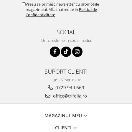
Tuse mixtă
Vreau sa primesc newsletter cu promotiile
magazinului. Afla mai multe in
Politica de
Tuse productivă
Confidentialitate
Tuse seacă
Ulcer
SOCIAL
Varice
Urmareste-ne in social media
Vene varicoase, tromboflebită
venoasă
VItaminizare
SUPORT CLIENTI
Vulvovaginita Candidozica
Luni - Vineri 8 - 16
Îmbătrânire
0729 949 669
Întineritor al pielii
office@trifolia.ro
Întreținere ten
Înțepături de insecte
MAGAZINUL MEU
CLIENTI