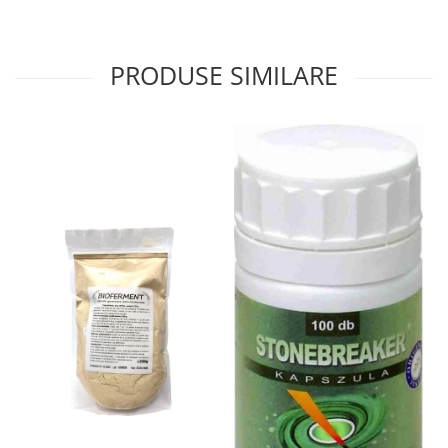
Menopauza
Meteorism
PRODUSE SIMILARE
Migrene
Obezitate
Parazitoză digestivă
Pediatrie
Piele, par si unghii
Pneumonie
Potenta
Prostatită
Reflux Gastro-Esofagian
Remineralizare
Retenție apă
Sindromul colonului iritabil
Sinuzită