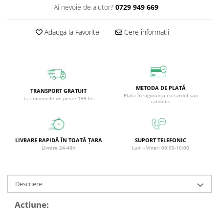
Ai nevoie de ajutor?
0729 949 669
Circulație periferică deficitară
Îngrijire picioare
Circulație periferică slabă
Îngrijire păr
Adauga la Favorite
Cere informatii
Circulație sangvină
Îngrijire ten
Ciroză hepatică
Șervețele
Colesterol
Colici intestinale
METODA DE PLATĂ
TRANSPORT GRATUIT
Plata în siguranță cu cardul sau
La comenzile de peste 199 lei
Colite, Enterocolite
ramburs
Concentrare
Constipație
LIVRARE RAPIDĂ ÎN TOATĂ ȚARA
SUPORT TELEFONIC
Crampe, Spasme, Dureri musculare
Livrare 24-48h
Luni - Vineri 08:00-16:00
Deparazitare
Depresie si Anxietate
Descriere
Dermatită
Actiune:
Detoxifiere