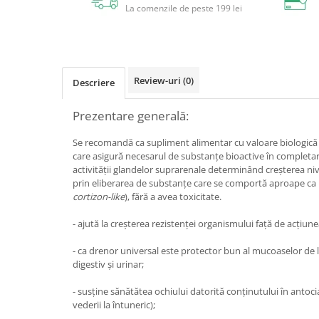
La comenzile de peste 199 lei
Circulație periferică deficitară
Îngrijire picioare
Circulație periferică slabă
Îngrijire păr
Circulație sangvină
Îngrijire ten
Ciroză hepatică
Șervețele
Review-uri
(0)
Descriere
Colesterol
Prezentare generală:
Colici intestinale
Se recomandă ca supliment alimentar cu valoare biologică
Colite, Enterocolite
care asigură necesarul de substanţe bioactive în completar
Concentrare
activităţii glandelor suprarenale determinând creşterea nive
prin eliberarea de substanţe care se comportă aproape ca 
Constipație
cortizon-like
), fără a avea toxicitate.
Crampe, Spasme, Dureri musculare
- ajută la creșterea rezistenței organismului faţă de acţiu
Deparazitare
- ca drenor universal este protector bun al mucoaselor de la
Depresie si Anxietate
digestiv şi urinar;
Dermatită
- susține sănătătea ochiului datorită conținutului în anto
Detoxifiere
vederii la întuneric);