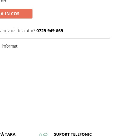
A IN COS
Ai nevoie de ajutor?
0729 949 669
informatii
TĂ ȚARA
SUPORT TELEFONIC