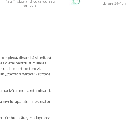
Plata în siguranță cu cardul sau
Livrare 24-48h
ramburs
 complexă, dinamică şi unitară
ea dietei pentru stimularea
lului de corticosteroizi,
un „
cortizon natural
” (
acţiune
nea nocivă a unor contaminanţi;
 nivelul aparatului respirator,
ciani (îmbunătățește adaptarea