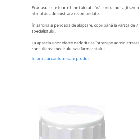
Hemoroizi
Produsul este foarte bine tolerat, fără contraindicaţii sem
ritmul de administrare recomandate.
Imunitate
În sarcină şi perioada de alăptare, copii până la vârsta de
Imunostimulator
specialistului.
Indigestie
La apariţia unor efecte nedorite se întrerupe administrar
Infecții urinare
consultarea medicului sau farmacistului.
Infecții virale
Informatii conformitate produs
Infertilitate femei
Infertilitate masculină
Inflamatii
Insomnie
Insuficiență cardiacă
Laringospasm
Leucoree
Memorie