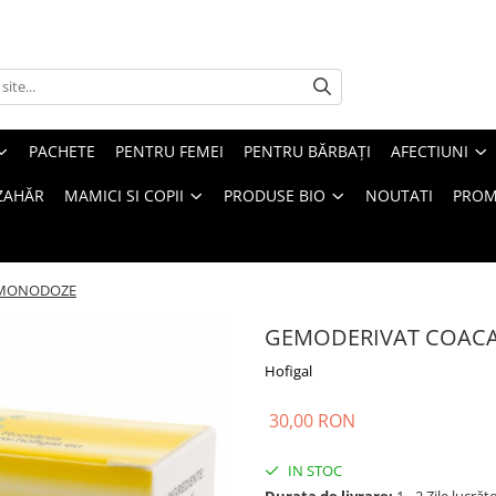
PACHETE
PENTRU FEMEI
PENTRU BĂRBAȚI
AFECTIUNI
ZAHĂR
MAMICI SI COPII
PRODUSE BIO
NOUTATI
PROM
 MONODOZE
GEMODERIVAT COAC
Hofigal
30,00 RON
IN STOC
Durata de livrare:
1 - 2 Zile lucrăt