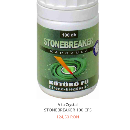
Menopauza
Meteorism
Migrene
Obezitate
Parazitoză digestivă
Pediatrie
Piele, par si unghii
Pneumonie
Potenta
Prostatită
Reflux Gastro-Esofagian
Remineralizare
Vita Crystal
STONEBREAKER 100 CPS
Retenție apă
124,50 RON
Sindromul colonului iritabil
Sinuzită