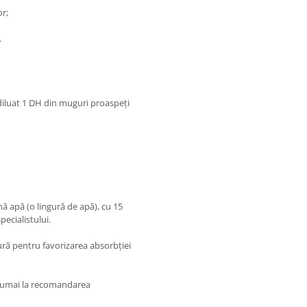
or;
.
diluat 1 DH din muguri proaspeţi
nă apă (o lingură de apă), cu 15
ecialistului.
gură pentru favorizarea absorbţiei
e numai la recomandarea