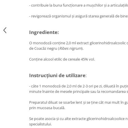
Diabet
- contribuie la buna funcționare a mușchilor și a articulațiil
Digestie lentă
- revigorează organismul și asigură starea generală de bine
Diuretic
Dureri de gât
Ingrediente:
Echilibrare floră intestinală
O monodoză conţine 2,0 ml extract glicerinohidroalcoolic 
Echilibru hormonal bărbați
de Coacăz negru (
Ribes nigrum
).
Echilibru hormonal femei
Conţine alcool etilic de cereale 45% vol.
Entorse, Luxații
Faringită
Instrucţiuni de utilizare
:
Fibrom Uterin
- câte 1 monodoză de 2,0 ml de 2-3 ori pe zi, diluată în puţi
Flatulență
minute înainte de mesele principale sau la recomandarea sp
Fumat
Preparatul diluat se soarbe lent şi se ţine cât mai mult în 
Gastrite
prin mucoasa bucală.
Greață, Vărsături
Se poate asocia şi cu alte extracte glicerinohidroalcoolic
specialistului.
Gripa si raceala