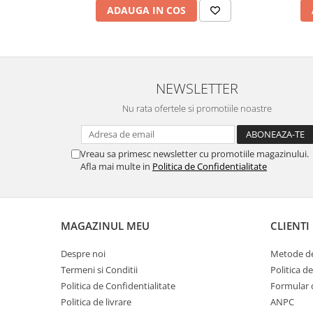
ADAUGA IN COS
Sistemul circulator
Sistemul digestiv
Sistemul muscular
Sistemul nervos
NEWSLETTER
Sistemul osos si articulatii
Nu rata ofertele si promotiile noastre
Sistemul respirator
Slăbit
Vreau sa primesc newsletter cu promotiile magazinului.
Afla mai multe in
Politica de Confidentialitate
Spasme digestive
Splina si pancreas
Stabilizare psiho-emoțională
MAGAZINUL MEU
CLIENTI
Stres
Despre noi
Metode de
Stres oxidativ
Termeni si Conditii
Politica d
Surmenaj școlar
Politica de Confidentialitate
Formular 
Tensiunea arteriala
Politica de livrare
ANPC