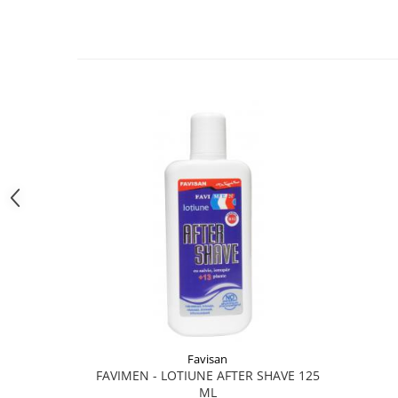
Diabet
Digestie lentă
Diuretic
Dureri de gât
Echilibrare floră intestinală
Echilibru hormonal bărbați
Echilibru hormonal femei
Entorse, Luxații
Faringită
Fibrom Uterin
Flatulență
Fumat
Gastrite
Favisan
Greață, Vărsături
FAVIMEN - LOTIUNE AFTER SHAVE 125
Gripa si raceala
ML