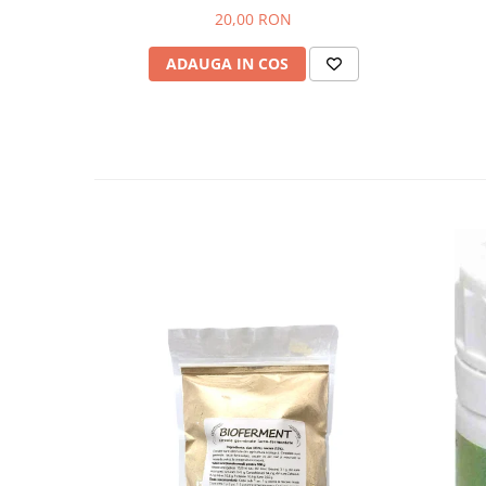
20,00 RON
Hemoroizi
Imunitate
ADAUGA IN COS
Imunostimulator
Indigestie
Infecții urinare
Infecții virale
Infertilitate femei
Infertilitate masculină
Inflamatii
Insomnie
Insuficiență cardiacă
Laringospasm
Leucoree
Memorie