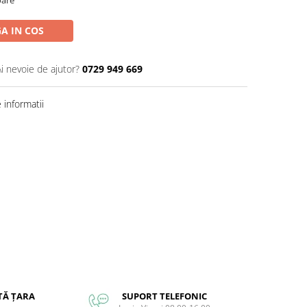
A IN COS
Ai nevoie de ajutor?
0729 949 669
informatii
TĂ ȚARA
SUPORT TELEFONIC