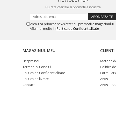
Sistemul circulator
Nu rata ofertele si promotiile noastre
Sistemul digestiv
Sistemul muscular
Vreau sa primesc newsletter cu promotiile magazinului.
Afla mai multe in
Politica de Confidentialitate
Sistemul nervos
Sistemul osos si articulatii
Sistemul respirator
MAGAZINUL MEU
CLIENTI
Slăbit
Despre noi
Metode de
Spasme digestive
Termeni si Conditii
Politica d
Splina si pancreas
Politica de Confidentialitate
Formular 
Stabilizare psiho-emoțională
Politica de livrare
ANPC
Contact
ANPC - SA
Stres
Stres oxidativ
Surmenaj școlar
Tensiunea arteriala