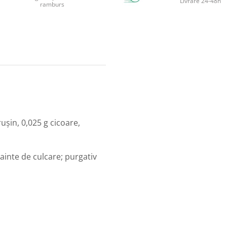
Livrare 24-48h
ramburs
rușin, 0,025 g cicoare,
înainte de culcare; purgativ