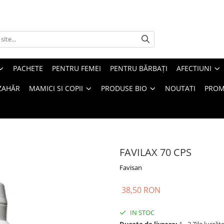
PACHETE
PENTRU FEMEI
PENTRU BĂRBAȚI
AFECTIUNI
ZAHĂR
MAMICI SI COPII
PRODUSE BIO
NOUTATI
PROM
FAVILAX 70 CPS
Favisan
38,50 RON
IN STOC
Durata de livrare:
1 - 2 Zile lucrăt