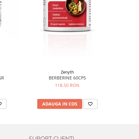
Zenyth
GR
BERBERINE 60CPS
118,50 RON
ADAUGA IN COS
AD
SUPORT CLIENTI