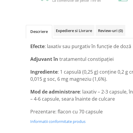
La comenzile de peste 199 lei
Circulație periferică deficitară
Îngrijire picioare
Circulație periferică slabă
Îngrijire păr
Circulație sangvină
Îngrijire ten
Expediere si Livrare
Review-uri
(0)
Descriere
Ciroză hepatică
Șervețele
Colesterol
Efecte
: laxativ sau purgativ în funcţie de doză
Colici intestinale
Adjuvant în
tratamentul constipaţiei
Colite, Enterocolite
Concentrare
Ingrediente
: 1 capsulă (0,25 g) conține 0,2 g c
0,015 g soc, 6 mg magneziu (1,6%).
Constipație
Crampe, Spasme, Dureri musculare
Mod de administrare
: laxativ – 2-3 capsule, 
Deparazitare
– 4-6 capsule, seara înainte de culcare
Depresie si Anxietate
Prezentare: flacon cu 70 capsule
Dermatită
Informatii conformitate produs
Detoxifiere