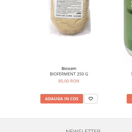
Menopauza
Meteorism
Migrene
Obezitate
Parazitoză digestivă
Pediatrie
Piele, par si unghii
Pneumonie
Bioscem
BIOFERMENT 250 G
Potenta
85,00 RON
Prostatită
Reflux Gastro-Esofagian
ADAUGA IN COS
Remineralizare
Retenție apă
Sindromul colonului iritabil
Sinuzită
NEWSLETTER