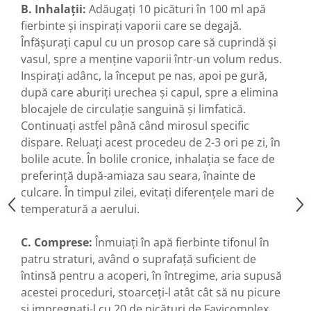
B. Inhalații:
Adăugați 10 picături în 100 ml apă
Hemoroizi
fierbinte și inspirați vaporii care se degajă.
Imunitate
Înfășurați capul cu un prosop care să cuprindă și
Imunostimulator
vasul, spre a menține vaporii într-un volum redus.
Inspirați adânc, la început pe nas, apoi pe gură,
Indigestie
după care aburiți urechea și capul, spre a elimina
Infecții urinare
blocajele de circulație sanguină și limfatică.
Infecții virale
Continuați astfel până când mirosul specific
dispare. Reluați acest procedeu de 2-3 ori pe zi, în
Infertilitate femei
bolile acute. În bolile cronice, inhalația se face de
Infertilitate masculină
preferință după-amiaza sau seara, înainte de
Inflamatii
culcare. În timpul zilei, evitați diferențele mari de
temperatură a aerului.
Insomnie
Insuficiență cardiacă
C. Comprese:
Înmuiați în apă fierbinte tifonul în
Laringospasm
patru straturi, având o suprafață suficient de
Leucoree
întinsă pentru a acoperi, în întregime, aria supusă
acestei proceduri, stoarceți-l atât cât să nu picure
Memorie
și impregnați-l cu 20 de picături de Favicomplex