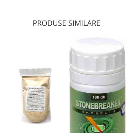
Tuse mixtă
Tuse productivă
PRODUSE SIMILARE
Tuse seacă
Ulcer
Varice
Vene varicoase, tromboflebită
venoasă
VItaminizare
Vulvovaginita Candidozica
Îmbătrânire
Întineritor al pielii
Întreținere ten
Înțepături de insecte