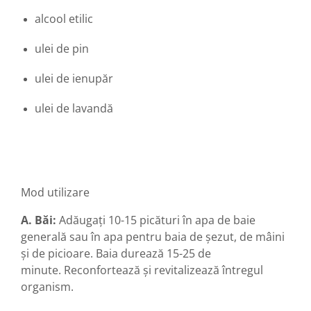
Diabet
alcool etilic
Digestie lentă
Diuretic
ulei de pin
Dureri de gât
ulei de ienupăr
Echilibrare floră intestinală
ulei de lavandă
Echilibru hormonal bărbați
Echilibru hormonal femei
Entorse, Luxații
Faringită
Mod utilizare
Fibrom Uterin
Flatulență
A. Băi:
Adăugați 10-15 picături în apa de baie
generală sau în apa pentru baia de șezut, de mâini
Fumat
și de picioare. Baia durează 15-25 de
Gastrite
minute. Reconfortează și revitalizează întregul
Greață, Vărsături
organism.
Gripa si raceala