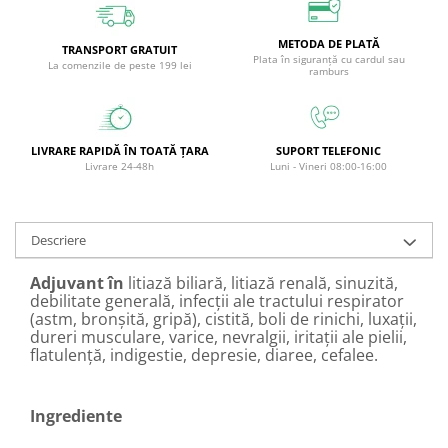
Circulație periferică deficitară
Îngrijire picioare
METODA DE PLATĂ
Circulație periferică slabă
Îngrijire păr
TRANSPORT GRATUIT
Plata în siguranță cu cardul sau
La comenzile de peste 199 lei
ramburs
Circulație sangvină
Îngrijire ten
Ciroză hepatică
Șervețele
Colesterol
LIVRARE RAPIDĂ ÎN TOATĂ ȚARA
SUPORT TELEFONIC
Livrare 24-48h
Luni - Vineri 08:00-16:00
Colici intestinale
Colite, Enterocolite
Concentrare
Descriere
Constipație
Adjuvant în
litiază biliară, litiază renală, sinuzită,
Crampe, Spasme, Dureri musculare
debilitate generală, infecții ale tractului respirator
(astm, bronșită, gripă), cistită, boli de rinichi, luxații,
Deparazitare
dureri musculare, varice, nevralgii, iritații ale pielii,
flatulență, indigestie, depresie, diaree, cefalee.
Depresie si Anxietate
Dermatită
Ingrediente
Detoxifiere