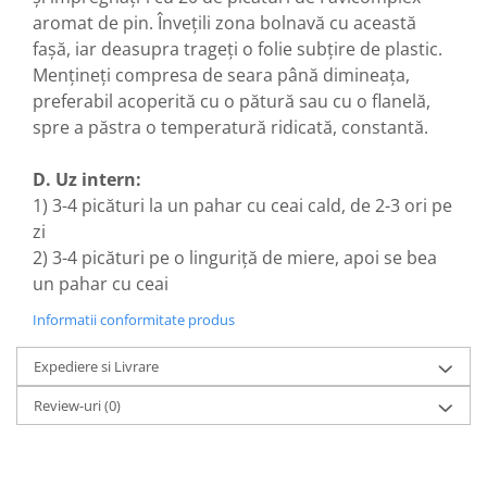
Menopauza
aromat de pin. Învețili zona bolnavă cu această
Meteorism
fașă, iar deasupra trageți o folie subțire de plastic.
Mențineți compresa de seara până dimineața,
Migrene
preferabil acoperită cu o pătură sau cu o flanelă,
Obezitate
spre a păstra o temperatură ridicată, constantă.
Parazitoză digestivă
Pediatrie
D. Uz intern:
1) 3-4 picături la un pahar cu ceai cald, de 2-3 ori pe
Piele, par si unghii
zi
Pneumonie
2) 3-4 picături pe o linguriță de miere, apoi se bea
Potenta
un pahar cu ceai
Prostatită
Informatii conformitate produs
Reflux Gastro-Esofagian
Expediere si Livrare
Remineralizare
Review-uri
(0)
Retenție apă
Sindromul colonului iritabil
Sinuzită