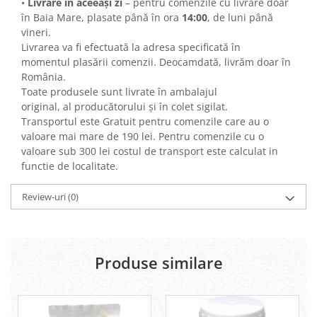
•
Livrare în aceeaşi zi
– pentru comenzile cu livrare doar
Diabet
în Baia Mare, plasate până în ora
14:00
, de luni până
Digestie lentă
vineri.
Diuretic
Livrarea va fi efectuată la adresa specificată în
momentul plasării comenzii. Deocamdată, livrăm doar în
Dureri de gât
România.
Echilibrare floră intestinală
Toate produsele sunt livrate în ambalajul
original, al producătorului şi în colet sigilat.
Echilibru hormonal bărbați
Transportul este Gratuit pentru comenzile care au o
Echilibru hormonal femei
valoare mai mare de 190 lei. Pentru comenzile cu o
valoare sub 300 lei costul de transport este calculat in
Entorse, Luxații
functie de localitate.
Faringită
Review-uri
(0)
Fibrom Uterin
Flatulență
Fumat
Produse similare
Gastrite
Greață, Vărsături
Gripa si raceala