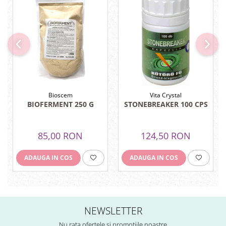
Hemoroizi
Imunitate
Imunostimulator
Indigestie
Infecții urinare
Infecții virale
Bioscem
Vita Crystal
BIOFERMENT 250 G
STONEBREAKER 100 CPS
Infertilitate femei
Infertilitate masculină
85,00 RON
124,50 RON
Inflamatii
Insomnie
ADAUGA IN COS
ADAUGA IN COS
Insuficiență cardiacă
Laringospasm
Leucoree
NEWSLETTER
Memorie
Nu rata ofertele si promotiile noastre