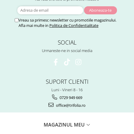
Menopauza
Meteorism
Vreau sa primesc newsletter cu promotiile magazinului.
Migrene
Afla mai multe in
Politica de Confidentialitate
Obezitate
Parazitoză digestivă
SOCIAL
Pediatrie
Urmareste-ne in social media
Piele, par si unghii
Pneumonie
Potenta
SUPORT CLIENTI
Prostatită
Luni - Vineri 8 - 16
Reflux Gastro-Esofagian
0729 949 669
Remineralizare
office@trifolia.ro
Retenție apă
Sindromul colonului iritabil
MAGAZINUL MEU
Sinuzită