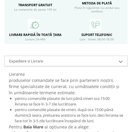
METODA DE PLATĂ
Circulație periferică deficitară
Îngrijire picioare
TRANSPORT GRATUIT
Plata în siguranță cu cardul sau
La comenzile de peste 199 lei
ramburs
Circulație periferică slabă
Îngrijire păr
Circulație sangvină
Îngrijire ten
Ciroză hepatică
Șervețele
LIVRARE RAPIDĂ ÎN TOATĂ ȚARA
SUPORT TELEFONIC
Livrare 24-48h
Luni - Vineri 08:00-16:00
Colesterol
Colici intestinale
Colite, Enterocolite
Expediere si Livrare
Concentrare
Livrarea
Constipație
produselor comandate se face prin partenerii noştrii,
firme specializate de curierat, cu următoatele condiţii și
Crampe, Spasme, Dureri musculare
în următoarele termene estimate:
Deparazitare
pentru comenziile plasate de luni până vineri ora 15:00
livrarea se face în 3-7 zile lucrătoare.
Depresie si Anxietate
pentru comenziile plasate de vineri, după ora 15:00 până
Dermatită
duminică seara, preluarea acestora se face luni, deci livrarea se
face tot în 3-5 zile lucrătoare începând de luni.
Detoxifiere
Pentru
Baia Mare
ai opţiunea de a alege: