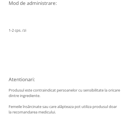
Mod de administrare:
Sistemul circulator
Sistemul digestiv
Sistemul muscular
1-2 cps. /zi
Sistemul nervos
Sistemul osos si articulatii
Sistemul respirator
Slăbit
Spasme digestive
Splina si pancreas
Atentionari:
Stabilizare psiho-emoțională
Produsul este contraindicat persoanelor cu sensibilitate la oricare
dintre ingrediente.
Stres
Stres oxidativ
​Femeile însărcinate sau care alăpteaza pot utiliza produsul doar
la recomandarea medicului.
Surmenaj școlar
Tensiunea arteriala