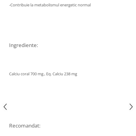
-Contribuie la metabolismul energetic normal
Hemoroizi
Imunitate
Imunostimulator
Indigestie
Infecții urinare
Ingrediente:
Infecții virale
Infertilitate femei
Infertilitate masculină
Calciu coral 700 mg., Eq. Calciu 238 mg
Inflamatii
Insomnie
Insuficiență cardiacă
Laringospasm
Leucoree
Recomandat:
Memorie