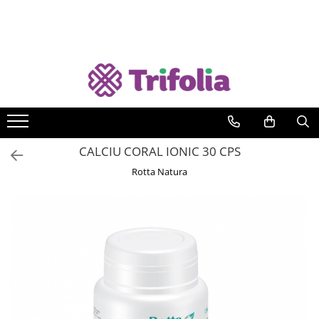
Suplimente
Afectiuni
Alimentare
Cosmetice
Fără gluten
Mamici si Copii
Produse BIO
Albastru de metilen
Acnee
Batoane Proteice
Absorbante
Băuturi
Mamici si viitoare mamici
Alimente
Apicole
Afectiuni ale prostatei
Băuturi
Autobronzant
Dulciuri
Suplimente
Apicole
Îngrijire corp
Cereale
Capsule, Comprimate
Afectiuni ale Tiroidei
Cafea, Cacao
Cosmetice bărbați
Faină
Produse pentru copii
Cremă, unt, pastă
Diverse
Afectiuni cardiace
Ceaiuri
Creme
Gustări sărate
CALCIU CORAL IONIC 30 CPS
Fainoase
Îngrijire corp
Extracte din plante si Propolis
Afectiuni dermatologice
Cereale
Curățare și demachiere
Ingrediente Patiserie
Rotta Natura
Fructe uscate
Suplimente
Pentru slăbit
Afectiuni genitale
Chipsuri
Deodorante
Musli, Fulgi, Tărâțe
Gustari sarate
Pulberi
Afectiuni hepato biliare
Condimente, Sare
Diverse
Paine
Ingrediente Patiserie
Leguminoase
Siropuri, sucuri
Afectiuni oculare
Diverse
Esențe și Parfumante
Paste făinoase
Musli, fulgi
Suplimente pentru sportivi
Afectiuni renale
Dulciuri
Geluri de duș
Nuci, Seminte
Tincturi
Afectiuni reumatice
Fructe uscate
Igienă bucală
Ulei
Uleiuri esentiale
Afectiuni urinare
Fulgi, Musli
Igienă intimă
Băuturi