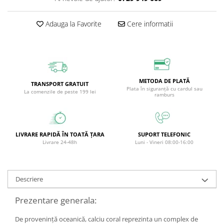
Circulație periferică deficitară
Îngrijire picioare
Adauga la Favorite
Cere informatii
Circulație periferică slabă
Îngrijire păr
Circulație sangvină
Îngrijire ten
Ciroză hepatică
Șervețele
Colesterol
METODA DE PLATĂ
TRANSPORT GRATUIT
Colici intestinale
Plata în siguranță cu cardul sau
La comenzile de peste 199 lei
ramburs
Colite, Enterocolite
Concentrare
Constipație
LIVRARE RAPIDĂ ÎN TOATĂ ȚARA
SUPORT TELEFONIC
Livrare 24-48h
Luni - Vineri 08:00-16:00
Crampe, Spasme, Dureri musculare
Deparazitare
Descriere
Depresie si Anxietate
Dermatită
Prezentare generala:
Detoxifiere
De proveninţă oceanică, calciu coral reprezinta un complex de