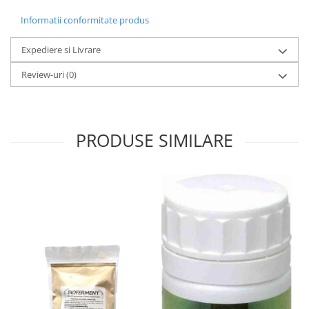
Tuse mixtă
Informatii conformitate produs
Tuse productivă
Tuse seacă
Expediere si Livrare
Ulcer
Review-uri
(0)
Varice
Vene varicoase, tromboflebită
venoasă
PRODUSE SIMILARE
VItaminizare
Vulvovaginita Candidozica
Îmbătrânire
Întineritor al pielii
Întreținere ten
Înțepături de insecte