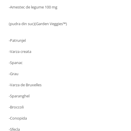
-Amestec de legume
100 mg
(pudra din suc)(Garden Veggies™)
-Patrunjel
-Varza creata
-Spanac
-Grau
-Varza de Bruxelles
-Sparanghel
-Broccoli
-Conopida
-Sfecla