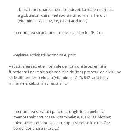
Sistemul circulator
-buna functionare a hematopoiezei, formarea normala
a globulelor rosii si metabolismul normal al fierului
Sistemul digestiv
(vitaminele: A, C, B2, B6, B12 si acid folic)
Sistemul muscular
-mentinerea structurii normale a capilarelor (Rutin)
Sistemul nervos
Sistemul osos si articulatii
Sistemul respirator
-reglarea activitatii hormonale, prin:
Slăbit
» sustinerea secretiei normale de hormoni tiroidieni si a
Spasme digestive
functionarii normale a glandei tiroide (iod)-procesul de diviziune
si de diferentiere celulara (vitaminele: A, D, B12, acid folic;
Splina si pancreas
mineralele: calciu, magneziu, zinc)
Stabilizare psiho-emoțională
Stres
Stres oxidativ
-mentinerea sanatatii parului, a unghiilor, a pielii si a
membranelor mucoase (vitaminele: A, C, B2, B3, biotina;
Surmenaj școlar
mineralele: iod, zinc, seleniu, cupru si extractele din Orz
Tensiunea arteriala
verde, Coriandru si Urzica)