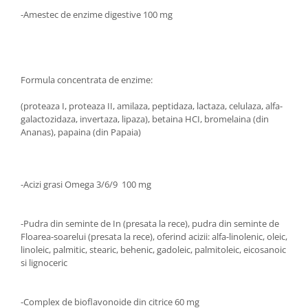
-Amestec de enzime digestive 100 mg
Formula concentrata de enzime:
(proteaza I, proteaza II, amilaza, peptidaza, lactaza, celulaza, alfa-
galactozidaza, invertaza, lipaza), betaina HCI, bromelaina (din
Ananas), papaina (din Papaia)
-Acizi grasi Omega 3/6/9 100 mg
-Pudra din seminte de In (presata la rece), pudra din seminte de
Floarea-soarelui (presata la rece), oferind acizii: alfa-linolenic, oleic,
linoleic, palmitic, stearic, behenic, gadoleic, palmitoleic, eicosanoic
si lignoceric
-Complex de bioflavonoide din citrice 60 mg