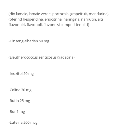
(din lamaie, lamaie verde, portocala, grapefruit, mandarina)
(oferind hesperidina, eriocitrina, naringina, narirutin, alti
flavonoizi, flavonoli, flavone si compusi fenolici)
-Ginseng-siberian
50 mg
(Eleutherococcus senticosus)(radacina)
-Inozitol 50 mg
-Colina 30 mg
-Rutin 25 mg
-Bor 1 mg
-Luteina 200 mcg