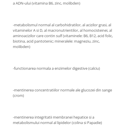
a ADN-ului (vitamina B6, zinc, molibden)
-metabolismul normal al carbohidratilor, al acizilor grasi, al
vitaminelor A si D, al macronutrientilor, al homocisteinei, al
aminoacizilor care contin sulf (vitaminele: B6, B12, acid folic,
biotina, acid pantotenic; mineralele: magneziu, zinc,
molibden)
-functionarea normala a enzimelor digestive (calciu)
-mentinerea concentratiilor normale ale glucozei din sange
(crom)
-mentinerea integritatii membranei hepatice si a
metabolismului normal al lipidelor (colina si Papadie)