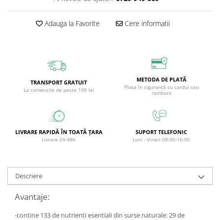
Circulație periferică deficitară
Îngrijire picioare
Adauga la Favorite
Cere informatii
Circulație periferică slabă
Îngrijire păr
Circulație sangvină
Îngrijire ten
Ciroză hepatică
Șervețele
Colesterol
METODA DE PLATĂ
TRANSPORT GRATUIT
Colici intestinale
Plata în siguranță cu cardul sau
La comenzile de peste 199 lei
ramburs
Colite, Enterocolite
Concentrare
Constipație
LIVRARE RAPIDĂ ÎN TOATĂ ȚARA
SUPORT TELEFONIC
Livrare 24-48h
Luni - Vineri 08:00-16:00
Crampe, Spasme, Dureri musculare
Deparazitare
Descriere
Depresie si Anxietate
Dermatită
Avantaje:
Detoxifiere
-contine 133 de nutrienti esentiali din surse naturale: 29 de