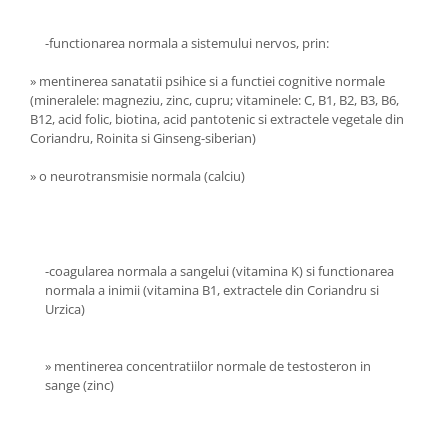
Menopauza
Meteorism
-functionarea normala a sistemului nervos, prin:
Migrene
» mentinerea sanatatii psihice si a functiei cognitive normale
Obezitate
(mineralele: magneziu, zinc, cupru; vitaminele: C, B1, B2, B3, B6,
B12, acid folic, biotina, acid pantotenic si extractele vegetale din
Parazitoză digestivă
Coriandru, Roinita si Ginseng-siberian)
Pediatrie
» o neurotransmisie normala (calciu)
Piele, par si unghii
Pneumonie
Potenta
-coagularea normala a sangelui (vitamina K) si functionarea
Prostatită
normala a inimii (vitamina B1, extractele din Coriandru si
Urzica)
Reflux Gastro-Esofagian
Remineralizare
» mentinerea concentratiilor normale de testosteron in
Retenție apă
sange (zinc)
Sindromul colonului iritabil
Sinuzită