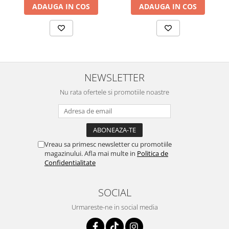
ADAUGA IN COS
ADAUGA IN COS
Sistemul circulator
Sistemul digestiv
Sistemul muscular
Sistemul nervos
NEWSLETTER
Sistemul osos si articulatii
Sistemul respirator
Nu rata ofertele si promotiile noastre
Slăbit
Spasme digestive
Splina si pancreas
Vreau sa primesc newsletter cu promotiile
magazinului. Afla mai multe in
Politica de
Stabilizare psiho-emoțională
Confidentialitate
Stres
Stres oxidativ
SOCIAL
Surmenaj școlar
Urmareste-ne in social media
Tensiunea arteriala