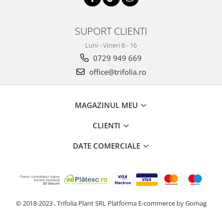
Tuse mixtă
Tuse productivă
SUPORT CLIENTI
Tuse seacă
Luni - Vineri 8 - 16
Ulcer
0729 949 669
Varice
office@trifolia.ro
Vene varicoase, tromboflebită
venoasă
MAGAZINUL MEU
VItaminizare
Vulvovaginita Candidozica
CLIENTI
Îmbătrânire
DATE COMERCIALE
Întineritor al pielii
Întreținere ten
Înțepături de insecte
© 2018-2023 , Trifolia Plant SRL
Platforma E-commerce by Gomag