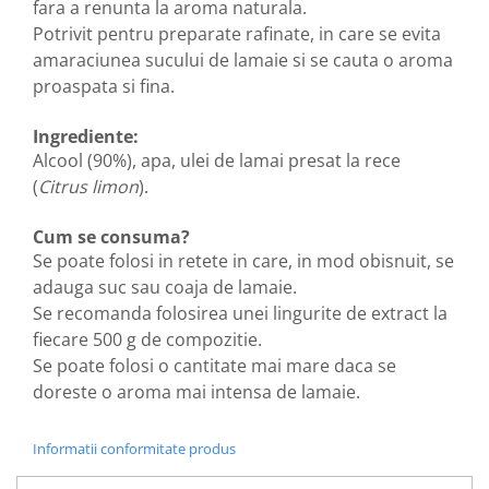
fara a renunta la aroma naturala.
Hemoroizi
Potrivit pentru preparate rafinate, in care se evita
Imunitate
amaraciunea sucului de lamaie si se cauta o aroma
proaspata si fina.
Imunostimulator
Indigestie
Ingrediente:
Infecții urinare
Alcool (90%), apa, ulei de lamai presat la rece
(
Citrus limon
).
Infecții virale
Infertilitate femei
Cum se consuma?
Se poate folosi in retete in care, in mod obisnuit, se
Infertilitate masculină
adauga suc sau coaja de lamaie.
Inflamatii
Se recomanda folosirea unei lingurite de extract la
Insomnie
fiecare 500 g de compozitie.
Insuficiență cardiacă
Se poate folosi o cantitate mai mare daca se
doreste
o aroma mai intensa
de lamaie.
Laringospasm
Leucoree
Informatii conformitate produs
Memorie