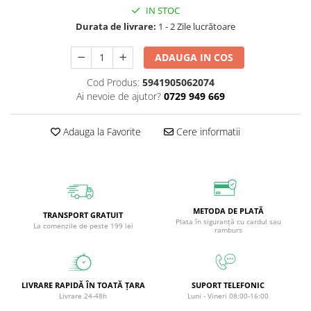
IN STOC
Circulație periferică deficitară
Îngrijire picioare
Durata de livrare:
1 - 2 Zile lucrătoare
Circulație periferică slabă
Îngrijire păr
Circulație sangvină
Îngrijire ten
ADAUGA IN COS
Ciroză hepatică
Șervețele
Cod Produs:
5941905062074
Ai nevoie de ajutor?
0729 949 669
Colesterol
Colici intestinale
Adauga la Favorite
Cere informatii
Colite, Enterocolite
Concentrare
Constipație
Crampe, Spasme, Dureri musculare
METODA DE PLATĂ
TRANSPORT GRATUIT
Plata în siguranță cu cardul sau
La comenzile de peste 199 lei
Deparazitare
ramburs
Depresie si Anxietate
Dermatită
LIVRARE RAPIDĂ ÎN TOATĂ ȚARA
SUPORT TELEFONIC
Detoxifiere
Livrare 24-48h
Luni - Vineri 08:00-16:00