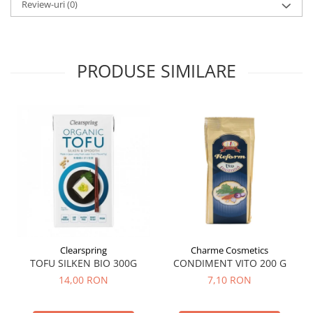
Review-uri
(0)
Menopauza
Meteorism
Migrene
PRODUSE SIMILARE
Obezitate
Parazitoză digestivă
Pediatrie
Piele, par si unghii
Pneumonie
Potenta
Prostatită
Reflux Gastro-Esofagian
Remineralizare
Clearspring
Charme Cosmetics
TOFU SILKEN BIO 300G
CONDIMENT VITO 200 G
Retenție apă
14,00 RON
7,10 RON
Sindromul colonului iritabil
Sinuzită