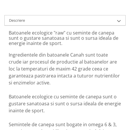
Diabet
Digestie lentă
Diuretic
Descriere
Dureri de gât
Batoanele ecologice "raw" cu seminte de canepa
Echilibrare floră intestinală
sunt o gustare sanatoasa si sunt o sursa ideala de
energie inainte de sport.
Echilibru hormonal bărbați
Ingredientele din batoanele Canah sunt toate
Echilibru hormonal femei
crude iar procesul de productie al batoanelor are
Entorse, Luxații
loc la temperaturi de maxim 42 grade ceea ce
Faringită
garanteaza pastrarea intacta a tuturor nutrientilor
Fibrom Uterin
si enzimelor active.
Flatulență
Batoanele ecologice cu seminte de canepa sunt o
Fumat
gustare sanatoasa si sunt o sursa ideala de energie
Gastrite
inainte de sport.
Greață, Vărsături
Semintele de canepa sunt bogate in omega 6 & 3,
Gripa si raceala