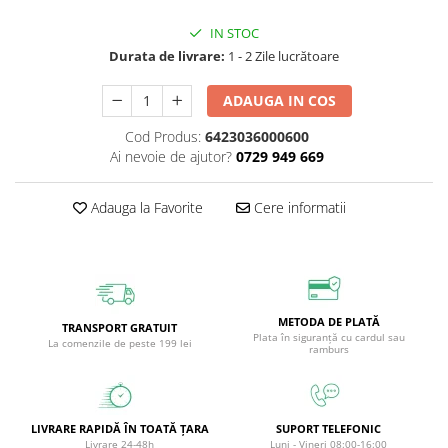
Circulație periferică deficitară
Îngrijire picioare
IN STOC
Circulație periferică slabă
Îngrijire păr
Durata de livrare:
1 - 2 Zile lucrătoare
Circulație sangvină
Îngrijire ten
ADAUGA IN COS
Ciroză hepatică
Șervețele
Cod Produs:
6423036000600
Colesterol
Ai nevoie de ajutor?
0729 949 669
Colici intestinale
Colite, Enterocolite
Adauga la Favorite
Cere informatii
Concentrare
Constipație
Crampe, Spasme, Dureri musculare
METODA DE PLATĂ
Deparazitare
TRANSPORT GRATUIT
Plata în siguranță cu cardul sau
La comenzile de peste 199 lei
ramburs
Depresie si Anxietate
Dermatită
Detoxifiere
LIVRARE RAPIDĂ ÎN TOATĂ ȚARA
SUPORT TELEFONIC
Livrare 24-48h
Luni - Vineri 08:00-16:00