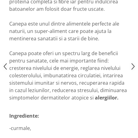
proteina completa si ﬁbre iar pentru indulcirea
Hemoroizi
batoanelor am folosit doar fructe uscate.
Imunitate
Canepa este unul dintre alimentele perfecte ale
Imunostimulator
naturii, un super-aliment care poate ajuta la
Indigestie
mentinerea sanatatii si a starii de bine.
Infecții urinare
Canepa poate oferi un spectru larg de beneficii
Infecții virale
pentru sanatate, cele mai importante fiind:
Infertilitate femei
cresterea nivelului de energie, reglarea nivelului
Infertilitate masculină
colesterolului, imbunatatirea circulatiei, intarirea
sistemului imunitar si nervos, recuperarea rapida
Inflamatii
in cazul leziunilor, reducerea stresului, diminuarea
Insomnie
simptomelor dermatitelor atopice si
alergiilor.
Insuficiență cardiacă
Laringospasm
Ingrediente:
Leucoree
-curmale,
Memorie