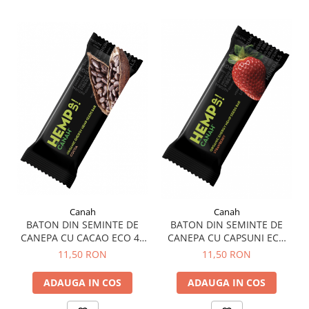
Sistemul circulator
Sistemul digestiv
Sistemul muscular
Sistemul nervos
Sistemul osos si articulatii
Sistemul respirator
Slăbit
Spasme digestive
Splina si pancreas
Stabilizare psiho-emoțională
Canah
Canah
BATON DIN SEMINTE DE
BATON DIN SEMINTE DE
Stres
CANEPA CU CACAO ECO 48
CANEPA CU CAPSUNI ECO
G CANAH
48G CANAH
Stres oxidativ
11,50 RON
11,50 RON
Surmenaj școlar
ADAUGA IN COS
ADAUGA IN COS
Tensiunea arteriala