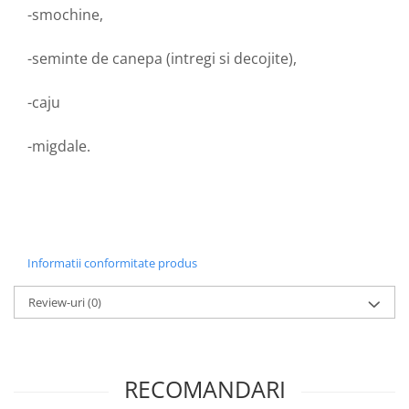
Menopauza
-smochine,
Meteorism
-seminte de canepa (intregi si decojite),
Migrene
Obezitate
-caju
Parazitoză digestivă
-migdale.
Pediatrie
Piele, par si unghii
Pneumonie
Potenta
Prostatită
Informatii conformitate produs
Reflux Gastro-Esofagian
Review-uri
(0)
Remineralizare
Retenție apă
Sindromul colonului iritabil
RECOMANDARI
Sinuzită