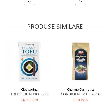
Tuse mixtă
Tuse productivă
Tuse seacă
PRODUSE SIMILARE
Ulcer
Varice
Vene varicoase, tromboflebită
venoasă
VItaminizare
Vulvovaginita Candidozica
Îmbătrânire
Întineritor al pielii
Întreținere ten
Clearspring
Charme Cosmetics
Înțepături de insecte
TOFU SILKEN BIO 300G
CONDIMENT VITO 200 G
14,00 RON
7,10 RON