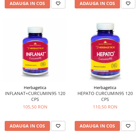
Menopauza
ADAUGA IN COS
ADAUGA IN COS
Meteorism
Migrene
Obezitate
Parazitoză digestivă
Pediatrie
Piele, par si unghii
Pneumonie
Potenta
Herbagetica
Herbagetica
Prostatită
INFLANAT+CURCUMIN95 120
HEPATO CURCUMIN95 120
Reflux Gastro-Esofagian
CPS
CPS
105,50 RON
110,50 RON
Remineralizare
Retenție apă
ADAUGA IN COS
ADAUGA IN COS
Sindromul colonului iritabil
Sinuzită