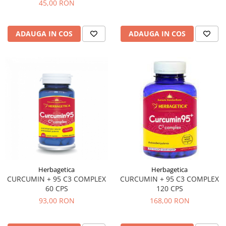
45,00 RON
Hemoroizi
Imunitate
ADAUGA IN COS
ADAUGA IN COS
Imunostimulator
Indigestie
Infecții urinare
Infecții virale
Infertilitate femei
Infertilitate masculină
Inflamatii
Insomnie
Insuficiență cardiacă
Herbagetica
Herbagetica
CURCUMIN + 95 C3 COMPLEX
CURCUMIN + 95 C3 COMPLEX
Laringospasm
60 CPS
120 CPS
Leucoree
93,00 RON
168,00 RON
Memorie