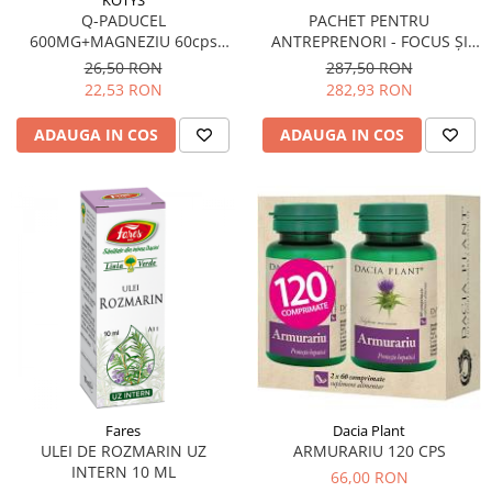
Diabet
Q-PADUCEL
PACHET PENTRU
Digestie lentă
600MG+MAGNEZIU 60cps
ANTREPRENORI - FOCUS ȘI
KOTYS
ENERGIE ZILNICĂ
26,50 RON
287,50 RON
Diuretic
22,53 RON
282,93 RON
Dureri de gât
ADAUGA IN COS
ADAUGA IN COS
Echilibrare floră intestinală
Echilibru hormonal bărbați
Echilibru hormonal femei
Entorse, Luxații
Faringită
Fibrom Uterin
Flatulență
Fumat
Gastrite
Fares
Dacia Plant
Greață, Vărsături
ULEI DE ROZMARIN UZ
ARMURARIU 120 CPS
INTERN 10 ML
66,00 RON
Gripa si raceala