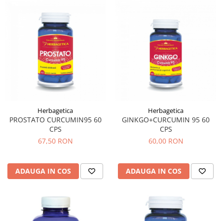
Sistemul circulator
Sistemul digestiv
Sistemul muscular
Sistemul nervos
Sistemul osos si articulatii
Sistemul respirator
Slăbit
Herbagetica
Herbagetica
Spasme digestive
PROSTATO CURCUMIN95 60
GINKGO+CURCUMIN 95 60
CPS
CPS
Splina si pancreas
67,50 RON
60,00 RON
Stabilizare psiho-emoțională
Stres
ADAUGA IN COS
ADAUGA IN COS
Stres oxidativ
Surmenaj școlar
Tensiunea arteriala