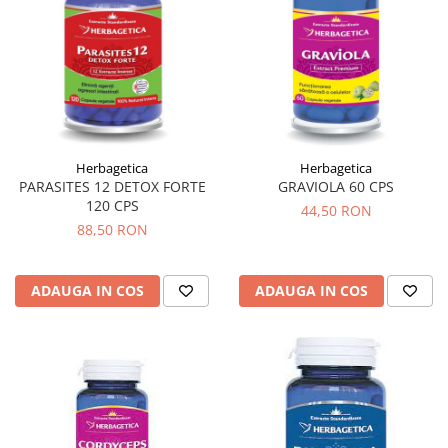
Tuse mixtă
Tuse productivă
Tuse seacă
Ulcer
Varice
Vene varicoase, tromboflebită
Herbagetica
Herbagetica
venoasă
PARASITES 12 DETOX FORTE
GRAVIOLA 60 CPS
120 CPS
44,50 RON
VItaminizare
88,50 RON
Vulvovaginita Candidozica
Îmbătrânire
ADAUGA IN COS
ADAUGA IN COS
Întineritor al pielii
Întreținere ten
Înțepături de insecte