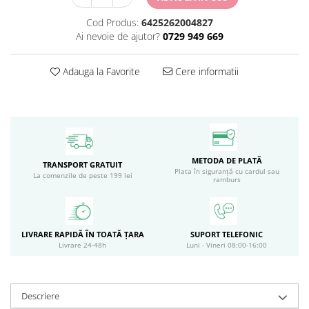
Circulație periferică deficitară
Îngrijire picioare
Cod Produs:
6425262004827
Circulație periferică slabă
Îngrijire păr
Ai nevoie de ajutor?
0729 949 669
Circulație sangvină
Îngrijire ten
Adauga la Favorite
Cere informatii
Ciroză hepatică
Șervețele
Colesterol
Colici intestinale
Colite, Enterocolite
METODA DE PLATĂ
Concentrare
TRANSPORT GRATUIT
Plata în siguranță cu cardul sau
La comenzile de peste 199 lei
ramburs
Constipație
Crampe, Spasme, Dureri musculare
Deparazitare
LIVRARE RAPIDĂ ÎN TOATĂ ȚARA
SUPORT TELEFONIC
Livrare 24-48h
Luni - Vineri 08:00-16:00
Depresie si Anxietate
Dermatită
Detoxifiere
Descriere