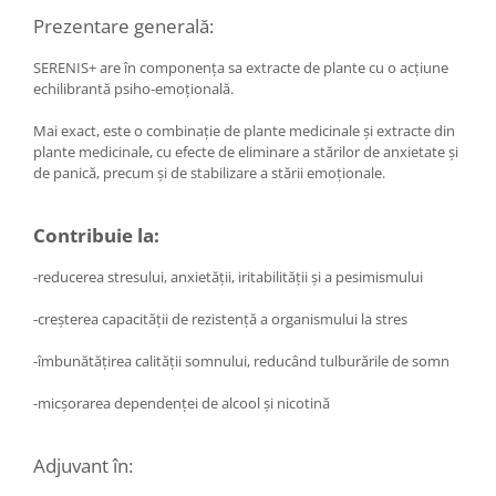
Diabet
Prezentare generală:
Digestie lentă
SERENIS+ are în componenţa sa extracte de plante cu o acţiune
Diuretic
echilibrantă psiho-emoţională.
Dureri de gât
Mai exact, este o combinaţie de plante medicinale şi extracte din
Echilibrare floră intestinală
plante medicinale, cu efecte de eliminare a stărilor de anxietate şi
de panică, precum şi de stabilizare a stării emoţionale.
Echilibru hormonal bărbați
Echilibru hormonal femei
Contribuie la:
Entorse, Luxații
-reducerea stresului, anxietăţii, iritabilităţii şi a pesimismului
Faringită
Fibrom Uterin
-creşterea capacităţii de rezistenţă a organismului la stres
Flatulență
-îmbunătăţirea calităţii somnului, reducând tulburările de somn
Fumat
-micşorarea dependenţei de alcool şi nicotină
Gastrite
Greață, Vărsături
Adjuvant în:
Gripa si raceala