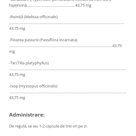
Menopauza
hipericină…………………………………………43.75 mg
Meteorism
-Roiniţă (Melissa officinalis)
Migrene
……………………………………………………………………………………………………
43.75 mg
Obezitate
Parazitoză digestivă
-Floarea pasiunii (Passiflora incarnata)
…………………………………………………………………………………………43.75
Pediatrie
mg
Piele, par si unghii
-Tei (Tilia platyphyllus)
Pneumonie
……………………………………………………………………………………………………………
43.75 mg
Potenta
-Isop (Hyssopus officinalis)
Prostatită
…………………………………………………………………………………………………………
Reflux Gastro-Esofagian
43.75 mg
Remineralizare
Administrare:
Retenție apă
Sindromul colonului iritabil
De regulă, se iau 1-2 capsule de trei ori pe zi.
Sinuzită