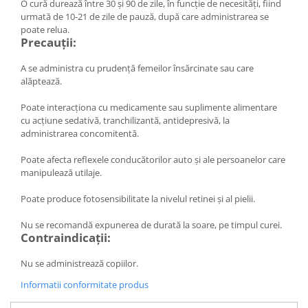
O cură durează între 30 și 90 de zile, în funcție de necesități, fiind
Sistemul circulator
urmată de 10-21 de zile de pauză, după care administrarea se
poate relua.
Sistemul digestiv
Precauții:
Sistemul muscular
A se administra cu prudență femeilor însărcinate sau care
Sistemul nervos
alăptează.
Sistemul osos si articulatii
Poate interacționa cu medicamente sau suplimente alimentare
cu acțiune sedativă, tranchilizantă, antidepresivă, la
Sistemul respirator
administrarea concomitentă.
Slăbit
Poate afecta reflexele conducătorilor auto și ale persoanelor care
Spasme digestive
manipulează utilaje.
Splina si pancreas
Poate produce fotosensibilitate la nivelul retinei și al pielii.
Stabilizare psiho-emoțională
Nu se recomandă expunerea de durată la soare, pe timpul curei.
Stres
Contraindicații:
Stres oxidativ
Nu se administrează copiilor.
Surmenaj școlar
Informatii conformitate produs
Tensiunea arteriala