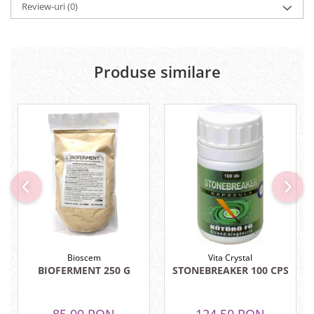
Review-uri
(0)
Tuse mixtă
Tuse productivă
Tuse seacă
Produse similare
Ulcer
Varice
Vene varicoase, tromboflebită
venoasă
VItaminizare
Vulvovaginita Candidozica
Îmbătrânire
Întineritor al pielii
Întreținere ten
Bioscem
Vita Crystal
Înțepături de insecte
BIOFERMENT 250 G
STONEBREAKER 100 CPS
85,00 RON
124,50 RON