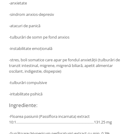
-anxietate
Hemoroizi
-sindrom anxios-depresiv
Imunitate
Imunostimulator
-atacuri de panică
Indigestie
-tulburări de somn pe fond anxios
Infecții urinare
-instabilitate emoţională
Infecții virale
-stres, boli somatice care apar pe fondul anxietăţii (tulburări de
Infertilitate femei
tranzit intestinal, migrene, migrenă biliară, apetit alimentar
Infertilitate masculină
oscilant, indigestie, dispepsie)
Inflamatii
-tulburări compulsive
Insomnie
-iritabilitate psihică
Insuficiență cardiacă
Ingrediente:
Laringospasm
-Floarea pasiunii (Passiflora incarnata) extract
Leucoree
10:1……………………………………………………………………131.25 mg
Memorie
-Sunătoare (Hypericum perforatum) extract cu min. 0,3%