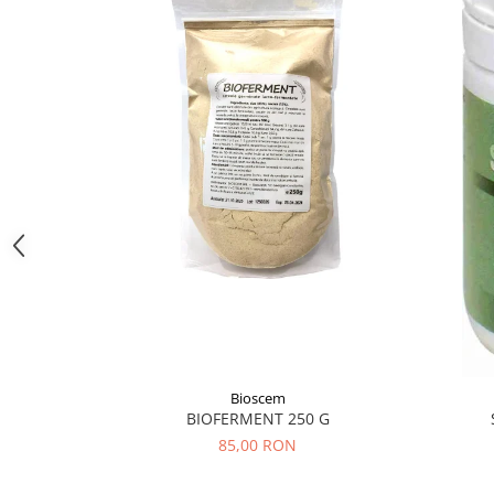
Diabet
Digestie lentă
Diuretic
Dureri de gât
Echilibrare floră intestinală
Echilibru hormonal bărbați
Echilibru hormonal femei
Entorse, Luxații
Faringită
Fibrom Uterin
Flatulență
Fumat
Bioscem
Gastrite
BIOFERMENT 250 G
85,00 RON
Greață, Vărsături
Gripa si raceala