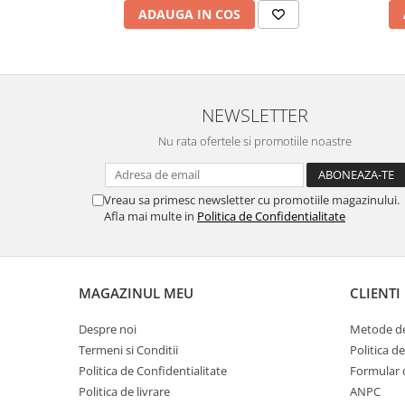
ADAUGA IN COS
Hemoroizi
Imunitate
Imunostimulator
Indigestie
NEWSLETTER
Infecții urinare
Nu rata ofertele si promotiile noastre
Infecții virale
Infertilitate femei
Vreau sa primesc newsletter cu promotiile magazinului.
Infertilitate masculină
Afla mai multe in
Politica de Confidentialitate
Inflamatii
Insomnie
MAGAZINUL MEU
CLIENTI
Insuficiență cardiacă
Laringospasm
Despre noi
Metode de
Termeni si Conditii
Politica d
Leucoree
Politica de Confidentialitate
Formular 
Memorie
Politica de livrare
ANPC