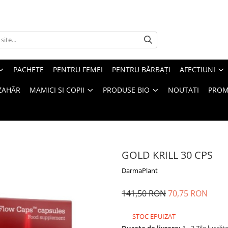
PACHETE
PENTRU FEMEI
PENTRU BĂRBAȚI
AFECTIUNI
ZAHĂR
MAMICI SI COPII
PRODUSE BIO
NOUTATI
PROM
GOLD KRILL 30 CPS
DarmaPlant
141,50 RON
70,75 RON
STOC EPUIZAT
Durata de livrare:
1 - 2 Zile lucrăt