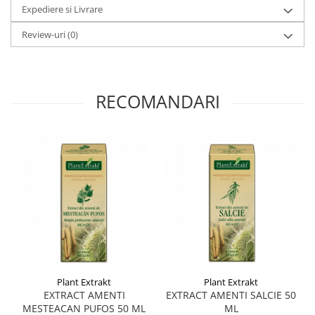
Menopauza
Expediere si Livrare
Meteorism
Review-uri
(0)
Migrene
Obezitate
Parazitoză digestivă
RECOMANDARI
Pediatrie
Piele, par si unghii
Pneumonie
Potenta
Prostatită
Reflux Gastro-Esofagian
Remineralizare
Retenție apă
Plant Extrakt
Plant Extrakt
Sindromul colonului iritabil
EXTRACT AMENTI
EXTRACT AMENTI SALCIE 50
MESTEACAN PUFOS 50 ML
ML
Sinuzită