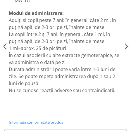
MG=D1.
Hemoroizi
Modul de administrare:
Imunitate
Adulţi şi copii peste 7 ani: în general, câte 2 ml, în
Imunostimulator
puţină apă, de 2-3 ori pe zi, înainte de mese.
Indigestie
La copii între 2 şi 7 ani: în general, câte 1 ml, în
puţină apă, de 2-3 ori pe zi, înainte de mese.
Infecții urinare
1 ml=aprox. 25 de picături
Infecții virale
În cazul asocierii cu alte extracte gemoterapice, se
Infertilitate femei
va administra o dată pe zi.
Durata administrării poate varia între 1-3 luni de
Infertilitate masculină
zile. Se poate repeta administrarea după 1 sau 2
Inflamatii
luni de pauză.
Insomnie
Nu se cunosc reacţii adverse sau contraindicaţii.
Insuficiență cardiacă
Laringospasm
Leucoree
Informatii conformitate produs
Memorie