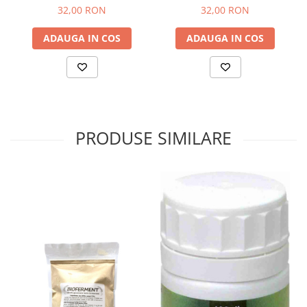
32,00 RON
32,00 RON
Sistemul circulator
Sistemul digestiv
ADAUGA IN COS
ADAUGA IN COS
Sistemul muscular
Sistemul nervos
Sistemul osos si articulatii
Sistemul respirator
PRODUSE SIMILARE
Slăbit
Spasme digestive
Splina si pancreas
Stabilizare psiho-emoțională
Stres
Stres oxidativ
Surmenaj școlar
Tensiunea arteriala