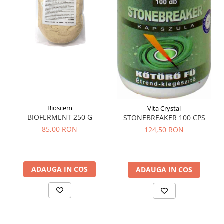
Tuse mixtă
Tuse productivă
Tuse seacă
Ulcer
Varice
Vene varicoase, tromboflebită
venoasă
VItaminizare
Bioscem
Vita Crystal
BIOFERMENT 250 G
STONEBREAKER 100 CPS
Vulvovaginita Candidozica
85,00 RON
124,50 RON
Îmbătrânire
Întineritor al pielii
ADAUGA IN COS
ADAUGA IN COS
Întreținere ten
Înțepături de insecte