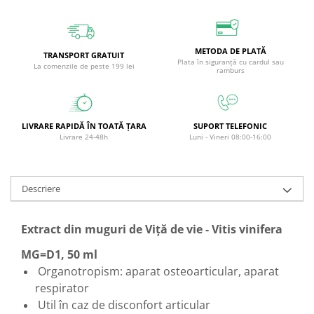
Circulație periferică deficitară
Îngrijire picioare
Circulație periferică slabă
Îngrijire păr
METODA DE PLATĂ
Circulație sangvină
Îngrijire ten
TRANSPORT GRATUIT
Plata în siguranță cu cardul sau
La comenzile de peste 199 lei
ramburs
Ciroză hepatică
Șervețele
Colesterol
Colici intestinale
LIVRARE RAPIDĂ ÎN TOATĂ ȚARA
SUPORT TELEFONIC
Livrare 24-48h
Luni - Vineri 08:00-16:00
Colite, Enterocolite
Concentrare
Constipație
Descriere
Crampe, Spasme, Dureri musculare
Extract din muguri de Viță de vie - Vitis vinifera
Deparazitare
Depresie si Anxietate
MG=D1, 50 ml
Organotropism: aparat osteoarticular, aparat
Dermatită
respirator
Detoxifiere
Util în caz de disconfort articular