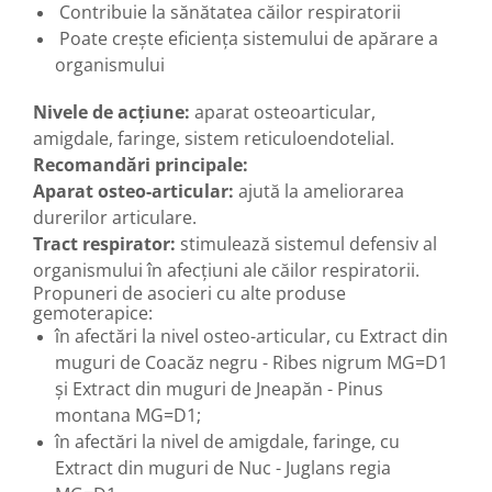
Diabet
Contribuie la sănătatea căilor respiratorii
Poate crește eficiența sistemului de apărare a
Digestie lentă
organismului
Diuretic
Dureri de gât
Nivele de acţiune:
aparat osteoarticular,
amigdale, faringe, sistem reticuloendotelial.
Echilibrare floră intestinală
Recomandări principale:
Echilibru hormonal bărbați
Aparat osteo-articular:
ajută la ameliorarea
Echilibru hormonal femei
durerilor articulare.
Tract respirator:
stimulează sistemul defensiv al
Entorse, Luxații
organismului în afecţiuni ale căilor respiratorii.
Faringită
Propuneri de asocieri cu alte produse
Fibrom Uterin
gemoterapice:
în afectări la nivel osteo-articular, cu Extract din
Flatulență
muguri de Coacăz negru - Ribes nigrum MG=D1
Fumat
şi Extract din muguri de Jneapăn - Pinus
Gastrite
montana MG=D1;
în afectări la nivel de amigdale, faringe, cu
Greață, Vărsături
Extract din muguri de Nuc - Juglans regia
Gripa si raceala