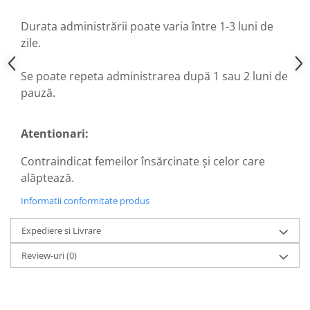
Hemoroizi
Durata administrării poate varia între 1-3 luni de
Imunitate
zile.
Imunostimulator
Se poate repeta administrarea după 1 sau 2 luni de
Indigestie
pauză.
Infecții urinare
Infecții virale
Atentionari:
Infertilitate femei
Contraindicat femeilor însărcinate şi celor care
Infertilitate masculină
alăptează.
Inflamatii
Informatii conformitate produs
Insomnie
Insuficiență cardiacă
Expediere si Livrare
Laringospasm
Review-uri
(0)
Leucoree
Memorie