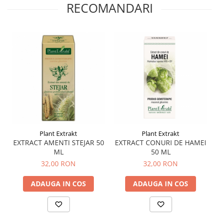
Menopauza
RECOMANDARI
Meteorism
Migrene
Obezitate
Parazitoză digestivă
Pediatrie
Piele, par si unghii
Pneumonie
Potenta
Plant Extrakt
Plant Extrakt
Prostatită
EXTRACT AMENTI STEJAR 50
EXTRACT CONURI DE HAMEI
ML
50 ML
Reflux Gastro-Esofagian
32,00 RON
32,00 RON
Remineralizare
ADAUGA IN COS
ADAUGA IN COS
Retenție apă
Sindromul colonului iritabil
Sinuzită