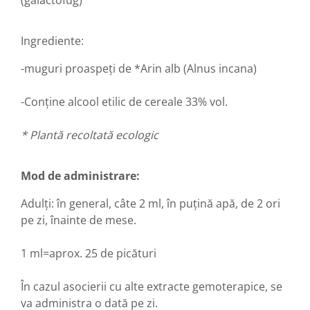
Diabet
Digestie lentă
Ingrediente:
Diuretic
Dureri de gât
-muguri proaspeţi de *Arin alb (Alnus incana)
Echilibrare floră intestinală
-Conţine alcool etilic de cereale 33% vol.
Echilibru hormonal bărbați
Echilibru hormonal femei
* Plantă recoltată ecologic
Entorse, Luxații
Faringită
Mod de administrare:
Fibrom Uterin
Adulţi: în general, câte 2 ml, în puţină apă, de 2 ori
Flatulență
pe zi, înainte de mese.
Fumat
1 ml=aprox. 25 de picături
Gastrite
Greață, Vărsături
În cazul asocierii cu alte extracte gemoterapice, se
va administra o dată pe zi.
Gripa si raceala