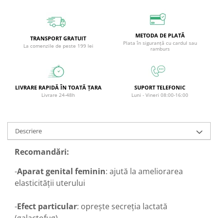
Circulație periferică deficitară
Îngrijire picioare
Circulație periferică slabă
Îngrijire păr
METODA DE PLATĂ
Circulație sangvină
Îngrijire ten
TRANSPORT GRATUIT
Plata în siguranță cu cardul sau
La comenzile de peste 199 lei
ramburs
Ciroză hepatică
Șervețele
Colesterol
Colici intestinale
LIVRARE RAPIDĂ ÎN TOATĂ ȚARA
SUPORT TELEFONIC
Livrare 24-48h
Luni - Vineri 08:00-16:00
Colite, Enterocolite
Concentrare
Constipație
Descriere
Crampe, Spasme, Dureri musculare
Recomandări:
Deparazitare
-
Aparat genital feminin
: ajută la ameliorarea
Depresie si Anxietate
elasticităţii uterului
Dermatită
Detoxifiere
-
Efect particular
: opreşte secreţia lactată
(galactofug)