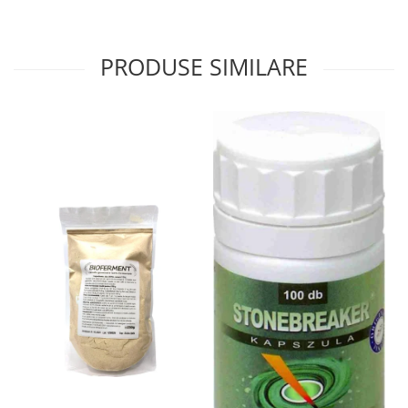
Sistemul circulator
Sistemul digestiv
PRODUSE SIMILARE
Sistemul muscular
Sistemul nervos
Sistemul osos si articulatii
Sistemul respirator
Slăbit
Spasme digestive
Splina si pancreas
Stabilizare psiho-emoțională
Stres
Stres oxidativ
Surmenaj școlar
Tensiunea arteriala