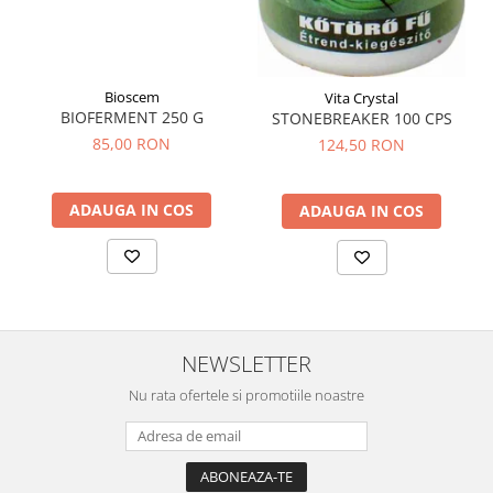
Tuse mixtă
Tuse productivă
Tuse seacă
Bioscem
Vita Crystal
Ulcer
BIOFERMENT 250 G
STONEBREAKER 100 CPS
85,00 RON
124,50 RON
Varice
Vene varicoase, tromboflebită
venoasă
ADAUGA IN COS
ADAUGA IN COS
VItaminizare
Vulvovaginita Candidozica
Îmbătrânire
Întineritor al pielii
NEWSLETTER
Întreținere ten
Nu rata ofertele si promotiile noastre
Înțepături de insecte