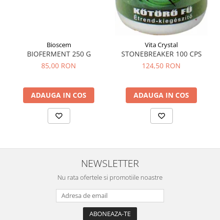
Tuse mixtă
Tuse productivă
Tuse seacă
Bioscem
Vita Crystal
Ulcer
BIOFERMENT 250 G
STONEBREAKER 100 CPS
Varice
85,00 RON
124,50 RON
Vene varicoase, tromboflebită
venoasă
ADAUGA IN COS
ADAUGA IN COS
VItaminizare
Vulvovaginita Candidozica
Îmbătrânire
Întineritor al pielii
NEWSLETTER
Întreținere ten
Nu rata ofertele si promotiile noastre
Înțepături de insecte