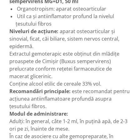
sempervirens MG=D1, 50 ml
Diabet
Organotropism: aparat osteoarticular
Digestie lentă
Util ca și antiinflamator profund la nivelul
Diuretic
țesutului fibros
Dureri de gât
Niveluri de acţiune:
aparat osteoarticular şi
sinovial, ficat, căi biliare, sistem nervos central,
Echilibrare floră intestinală
epidermă.
Echilibru hormonal bărbați
Extractul gemoterapic este obţinut din mlădiţe
Echilibru hormonal femei
proaspete de Cimişir (Buxus sempervirens)
prelucrate conform reţetei farmaceutice de
Entorse, Luxații
macerat glicerinic.
Faringită
Conţine alcool etilic de cereale 33% vol.
Fibrom Uterin
Recomandări principale:
este recomandat pentru
Flatulență
acţiunea antiinflamatoare profundă asupra
ţesutului fibros.
Fumat
Modul de administrare:
Gastrite
Adulţi: în general, câte 1-2 ml, în puţină apă, de 2-3
Greață, Vărsături
ori pe zi, înainte de mese.
În caz de asociere cu alte gemopreparate, în
Gripa si raceala