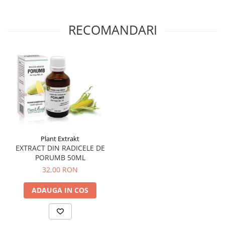
Menopauza
Meteorism
RECOMANDARI
Migrene
Obezitate
Parazitoză digestivă
Pediatrie
Piele, par si unghii
Pneumonie
Potenta
Plant Extrakt
Prostatită
EXTRACT DIN RADICELE DE
PORUMB 50ML
Reflux Gastro-Esofagian
32,00 RON
Remineralizare
ADAUGA IN COS
Retenție apă
Sindromul colonului iritabil
Sinuzită