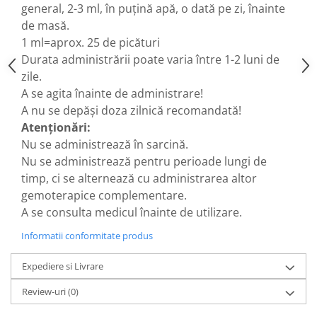
general, 2-3 ml, în puţină apă, o dată pe zi, înainte
Hemoroizi
de masă.
Imunitate
1 ml=aprox. 25 de picături
Durata administrării poate varia între 1-2 luni de
Imunostimulator
zile.
Indigestie
A se agita înainte de administrare!
Infecții urinare
A nu se depăşi doza zilnică recomandată!
Infecții virale
Atenţionări:
Nu se administrează în sarcină.
Infertilitate femei
Nu se administrează pentru perioade lungi de
Infertilitate masculină
timp, ci se alternează cu administrarea altor
Inflamatii
gemoterapice complementare.
A se consulta medicul înainte de utilizare.
Insomnie
Insuficiență cardiacă
Informatii conformitate produs
Laringospasm
Expediere si Livrare
Leucoree
Review-uri
(0)
Memorie