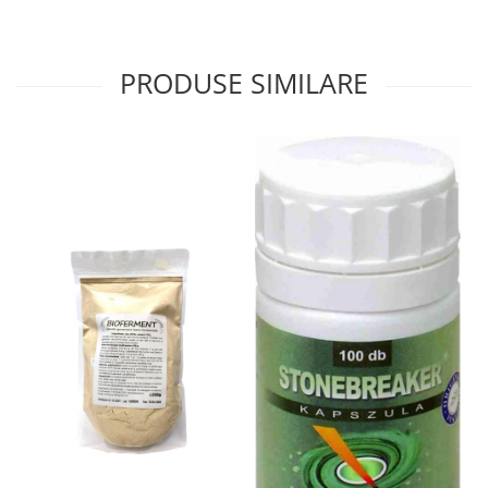
Sistemul circulator
Sistemul digestiv
PRODUSE SIMILARE
Sistemul muscular
Sistemul nervos
Sistemul osos si articulatii
Sistemul respirator
Slăbit
Spasme digestive
Splina si pancreas
Stabilizare psiho-emoțională
Stres
Stres oxidativ
Surmenaj școlar
Tensiunea arteriala