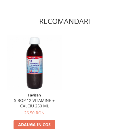
Menopauza
Meteorism
RECOMANDARI
Migrene
Obezitate
Parazitoză digestivă
Pediatrie
Piele, par si unghii
Pneumonie
Potenta
Prostatită
Reflux Gastro-Esofagian
Favisan
Remineralizare
SIROP 12 VITAMINE +
CALCIU 250 ML
Retenție apă
26,50 RON
Sindromul colonului iritabil
ADAUGA IN COS
Sinuzită