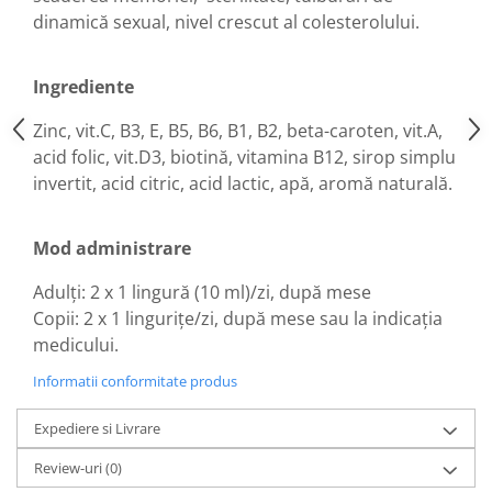
dinamică sexual, nivel crescut al colesterolului.
Hemoroizi
Imunitate
Ingrediente
Imunostimulator
Indigestie
Zinc, vit.C, B3, E, B5, B6, B1, B2, beta-caroten, vit.A,
acid folic, vit.D3, biotină, vitamina B12, sirop simplu
Infecții urinare
invertit, acid citric, acid lactic, apă, aromă naturală.
Infecții virale
Infertilitate femei
Mod administrare
Infertilitate masculină
Adulți: 2 x 1 lingură (10 ml)/zi, după mese
Inflamatii
Copii: 2 x 1 lingurițe/zi, după mese sau la indicația
Insomnie
medicului.
Insuficiență cardiacă
Informatii conformitate produs
Laringospasm
Expediere si Livrare
Leucoree
Memorie
Review-uri
(0)