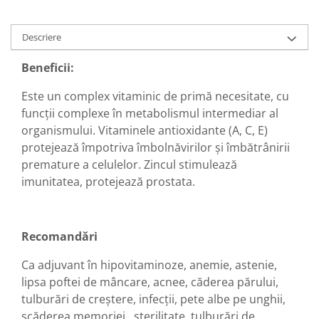
Diabet
Digestie lentă
Descriere
Diuretic
Beneficii:
Dureri de gât
Echilibrare floră intestinală
Este un complex vitaminic de primă necesitate, cu
funcții complexe în metabolismul intermediar al
Echilibru hormonal bărbați
organismului. Vitaminele antioxidante (A, C, E)
Echilibru hormonal femei
protejează împotriva îmbolnăvirilor și îmbătrânirii
Entorse, Luxații
premature a celulelor. Zincul stimulează
Faringită
imunitatea, protejează prostata.
Fibrom Uterin
Flatulență
Recomandări
Fumat
Ca adjuvant în hipovitaminoze, anemie, astenie,
Gastrite
lipsa poftei de mâncare, acnee, căderea părului,
Greață, Vărsături
tulburări de creștere, infecții, pete albe pe unghii,
Gripa si raceala
scăderea memoriei, sterilitate, tulburări de