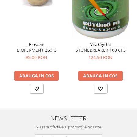
Tuse mixtă
Tuse productivă
Tuse seacă
Ulcer
Varice
Bioscem
Vita Crystal
BIOFERMENT 250 G
STONEBREAKER 100 CPS
Vene varicoase, tromboflebită
venoasă
85,00 RON
124,50 RON
VItaminizare
Vulvovaginita Candidozica
ADAUGA IN COS
ADAUGA IN COS
Îmbătrânire
Întineritor al pielii
Întreținere ten
Înțepături de insecte
NEWSLETTER
Nu rata ofertele si promotiile noastre