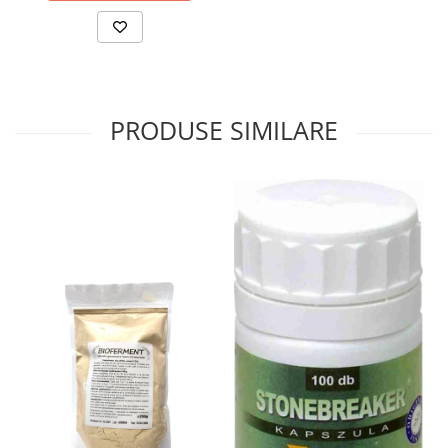
Sistemul circulator
Sistemul digestiv
Sistemul muscular
Sistemul nervos
PRODUSE SIMILARE
Sistemul osos si articulatii
Sistemul respirator
Slăbit
Spasme digestive
Splina si pancreas
Stabilizare psiho-emoțională
Stres
Stres oxidativ
Surmenaj școlar
Tensiunea arteriala