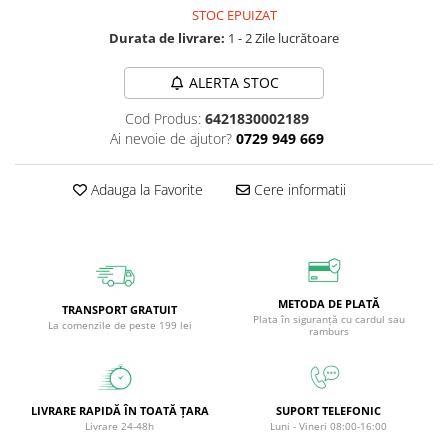
STOC EPUIZAT
Circulație periferică deficitară
Îngrijire picioare
Durata de livrare:
1 - 2 Zile lucrătoare
Circulație periferică slabă
Îngrijire păr
Circulație sangvină
Îngrijire ten
ALERTA STOC
Ciroză hepatică
Șervețele
Cod Produs:
6421830002189
Ai nevoie de ajutor?
0729 949 669
Colesterol
Colici intestinale
Adauga la Favorite
Cere informatii
Colite, Enterocolite
Concentrare
Constipație
Crampe, Spasme, Dureri musculare
METODA DE PLATĂ
TRANSPORT GRATUIT
Plata în siguranță cu cardul sau
La comenzile de peste 199 lei
Deparazitare
ramburs
Depresie si Anxietate
Dermatită
LIVRARE RAPIDĂ ÎN TOATĂ ȚARA
SUPORT TELEFONIC
Detoxifiere
Livrare 24-48h
Luni - Vineri 08:00-16:00