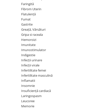
Diabet
Faringită
Digestie lentă
Fibrom Uterin
Flatulență
Diuretic
Fumat
Dureri de gât
Gastrite
Greață, Vărsături
Echilibrare floră intestinală
Gripa si raceala
Echilibru hormonal bărbați
Hemoroizi
Imunitate
Echilibru hormonal femei
Imunostimulator
Entorse, Luxații
Indigestie
Infecții urinare
Faringită
Infecții virale
Fibrom Uterin
Infertilitate femei
Infertilitate masculină
Flatulență
Inflamatii
Fumat
Insomnie
Insuficiență cardiacă
Gastrite
Laringospasm
Greață, Vărsături
Leucoree
Memorie
Gripa si raceala