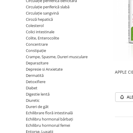
Circulație periferică deficitară
Circulație periferică deficitară
Îngrijire picioare
Circulație periferică slabă
Circulație sangvină
Circulație periferică slabă
Îngrijire păr
Ciroză hepatică
Circulație sangvină
Îngrijire ten
Colesterol
Colici intestinale
Ciroză hepatică
Șervețele
Colite, Enterocolite
Colesterol
Concentrare
Constipație
Colici intestinale
Crampe, Spasme, Dureri musculare
Colite, Enterocolite
Deparazitare
Depresie si Anxietate
Concentrare
APPLE CI
Dermatită
Constipație
Detoxifiere
Diabet
Crampe, Spasme, Dureri musculare
Digestie lentă
AL
Deparazitare
Diuretic
Depresie si Anxietate
Dureri de gât
Echilibrare floră intestinală
Dermatită
Echilibru hormonal bărbați
Detoxifiere
Echilibru hormonal femei
Entorse, Luxații