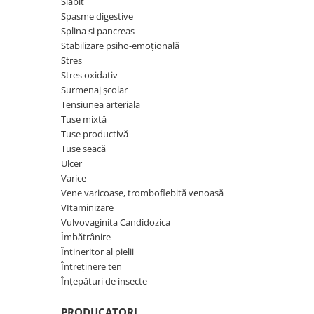
Slăbit
Menopauza
Spasme digestive
Meteorism
Splina si pancreas
Stabilizare psiho-emoțională
Migrene
Stres
Obezitate
Stres oxidativ
Surmenaj școlar
Parazitoză digestivă
Tensiunea arteriala
Pediatrie
Tuse mixtă
Tuse productivă
Piele, par si unghii
Tuse seacă
Pneumonie
Ulcer
Varice
Potenta
Vene varicoase, tromboflebită venoasă
Prostatită
VItaminizare
Reflux Gastro-Esofagian
Vulvovaginita Candidozica
Îmbătrânire
Remineralizare
Întineritor al pielii
Retenție apă
Întreținere ten
Înțepături de insecte
Sindromul colonului iritabil
Sinuzită
PRODUCATORI