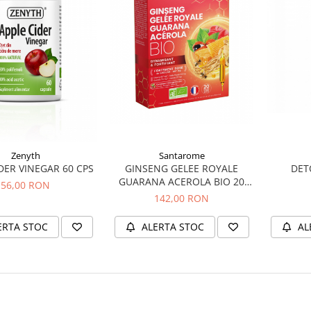
Zenyth
Santarome
DER VINEGAR 60 CPS
GINSENG GELEE ROYALE
DET
GUARANA ACEROLA BIO 20
56,00 RON
FIOLE
142,00 RON
ERTA STOC
ALERTA STOC
AL