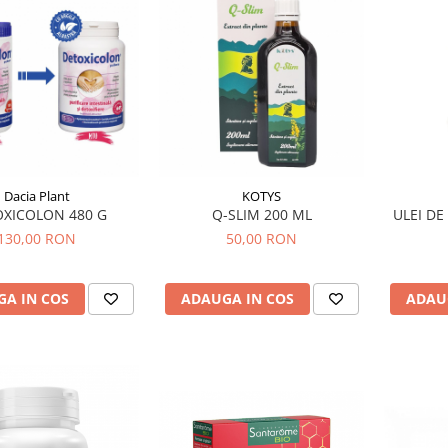
Dacia Plant
KOTYS
XICOLON 480 G
Q-SLIM 200 ML
ULEI DE
130,00 RON
50,00 RON
A IN COS
ADAUGA IN COS
ADAU