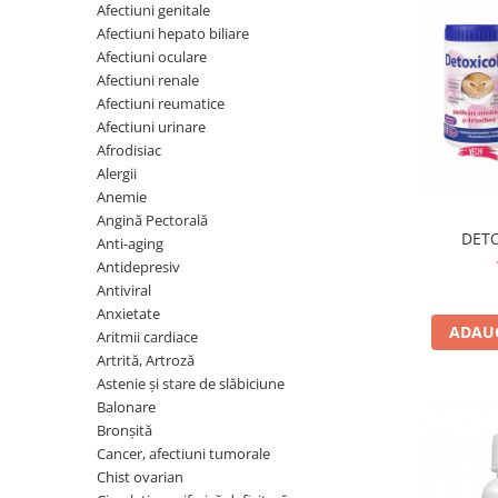
Vitamine si Minerale
Afrodisiac
Făină
Ingrediente cosmetica
Cafea si Dulciuri
Afectiuni genitale
Afectiuni hepato biliare
Alergii
Gustari
Plasturi
Ceaiuri
Afectiuni oculare
Anemie
Ketchup
Produse epilare
Condimente
Afectiuni renale
Afectiuni reumatice
Angină Pectorală
Lapte praf vegetal
Protecție solară
Detergenti
Afectiuni urinare
Anti-aging
Leguminoase
Recipiente cosmetice
Diverse
Afrodisiac
Antidepresiv
Nuci, Semințe
Spray
Alergii
Superalimente
Anemie
Antiviral
Paste făinoase
Spray nazal
Suplimente
Angină Pectorală
DETO
Anxietate
Sos
Săpunuri
Anti-aging
Îndulcitori
Antidepresiv
Aritmii cardiace
Superalimente
Ulei plajă
Antiviral
Artrită, Artroză
Ulei
Uleiuri
Anxietate
ADAUG
Aritmii cardiace
Astenie și stare de slăbiciune
Unt
Unturi
Artrită, Artroză
Balonare
Vegan
Ustensile
Astenie și stare de slăbiciune
Balonare
Bronșită
Zahăr si îndulcitori
Îngijire buze
Bronșită
Cancer, afectiuni tumorale
Îndulcitori
Îngrijire corp
Cancer, afectiuni tumorale
Chist ovarian
Chist ovarian
Îngrijire mâini