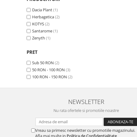
Sistemul circulator
Dacia Plant
(1)
Sistemul digestiv
Herbagetica
(2)
KOTYS
(2)
Sistemul muscular
Santarome
(1)
Sistemul nervos
Zenyth
(1)
Sistemul osos si articulatii
PRET
Sistemul respirator
Sub 50 RON
(2)
Slăbit
50 RON - 100 RON
(3)
Spasme digestive
100 RON - 150 RON
(2)
Splina si pancreas
Stabilizare psiho-emoțională
NEWSLETTER
Stres
Nu rata ofertele si promotiile noastre
Stres oxidativ
Surmenaj școlar
Vreau sa primesc newsletter cu promotiile magazinului.
Tensiunea arteriala
Afla mai multe in
Politica de Confidentialitate