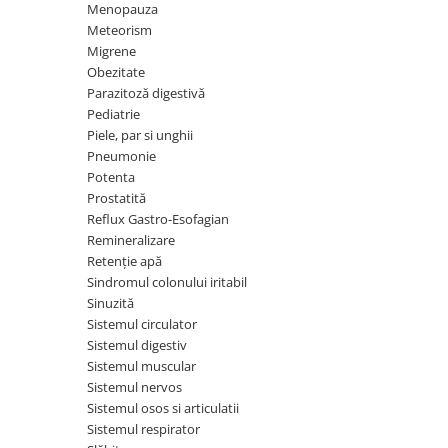
Menopauza
Hemoroizi
Meteorism
Migrene
Imunitate
Obezitate
Imunostimulator
Parazitoză digestivă
Indigestie
Pediatrie
Piele, par si unghii
Infecții urinare
Pneumonie
Infecții virale
Potenta
Prostatită
Infertilitate femei
Reflux Gastro-Esofagian
Infertilitate masculină
Remineralizare
Retenție apă
Inflamatii
Sindromul colonului iritabil
Insomnie
Sinuzită
Sistemul circulator
Insuficiență cardiacă
Sistemul digestiv
Laringospasm
Sistemul muscular
Sistemul nervos
Leucoree
Sistemul osos si articulatii
Memorie
Sistemul respirator