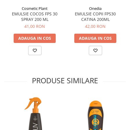
Sistemul circulator
Cosmetic Plant
Onedia
EMULSIE COCOS FPS 30
EMULSIE COPII FPS30
Sistemul digestiv
SPRAY 200 ML
CATINA 200ML
Sistemul muscular
41,00 RON
42,00 RON
Sistemul nervos
ADAUGA IN COS
ADAUGA IN COS
Sistemul osos si articulatii
Sistemul respirator
Slăbit
Spasme digestive
PRODUSE SIMILARE
Splina si pancreas
Stabilizare psiho-emoțională
Stres
Stres oxidativ
Surmenaj școlar
Tensiunea arteriala