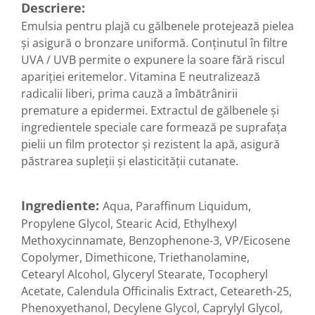
Diabet
Descriere:
Digestie lentă
Emulsia pentru plajă cu gălbenele protejează pielea
și asigură o bronzare uniformă. Conținutul în filtre
Diuretic
UVA / UVB permite o expunere la soare fără riscul
Dureri de gât
apariției eritemelor. Vitamina E neutralizează
Echilibrare floră intestinală
radicalii liberi, prima cauză a îmbătrânirii
premature a epidermei. Extractul de gălbenele și
Echilibru hormonal bărbați
ingredientele speciale care formează pe suprafața
Echilibru hormonal femei
pielii un film protector și rezistent la apă, asigură
Entorse, Luxații
păstrarea supleții și elasticității cutanate.
Faringită
Fibrom Uterin
Ingrediente:
Aqua, Paraffinum Liquidum,
Flatulență
Propylene Glycol, Stearic Acid, Ethylhexyl
Methoxycinnamate, Benzophenone-3, VP/Eicosene
Fumat
Copolymer, Dimethicone, Triethanolamine,
Gastrite
Cetearyl Alcohol, Glyceryl Stearate, Tocopheryl
Greață, Vărsături
Acetate, Calendula Officinalis Extract, Ceteareth-25,
Phenoxyethanol, Decylene Glycol, Caprylyl Glycol,
Gripa si raceala