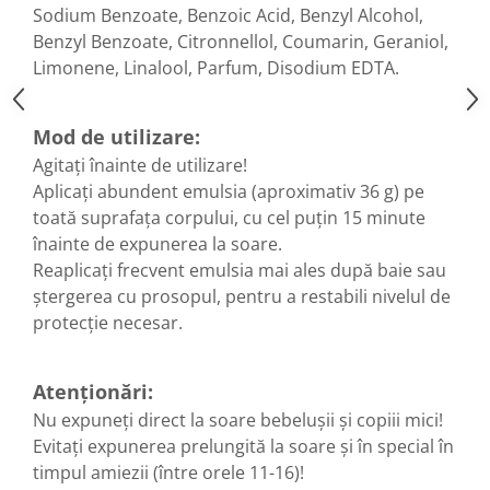
Sodium Benzoate, Benzoic Acid, Benzyl Alcohol,
Hemoroizi
Benzyl Benzoate, Citronnellol, Coumarin, Geraniol,
Imunitate
Limonene, Linalool, Parfum, Disodium EDTA.
Imunostimulator
Indigestie
Mod de utilizare:
Infecții urinare
Agitați înainte de utilizare!
Aplicați abundent emulsia (aproximativ 36 g) pe
Infecții virale
toată suprafața corpului, cu cel puțin 15 minute
Infertilitate femei
înainte de expunerea la soare.
Infertilitate masculină
Reaplicați frecvent emulsia mai ales după baie sau
Inflamatii
ștergerea cu prosopul, pentru a restabili nivelul de
protecție necesar.
Insomnie
Insuficiență cardiacă
Atenționări:
Laringospasm
Nu expuneți direct la soare bebelușii și copiii mici!
Leucoree
Evitați expunerea prelungită la soare și în special în
Memorie
timpul amiezii (între orele 11-16)!