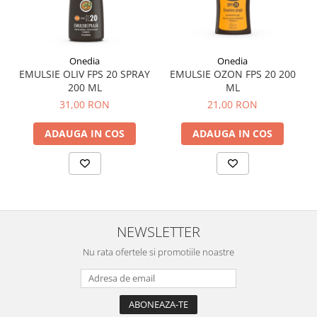
Tuse mixtă
Tuse productivă
Tuse seacă
Onedia
Onedia
Ulcer
EMULSIE OLIV FPS 20 SPRAY
EMULSIE OZON FPS 20 200
200 ML
ML
Varice
31,00 RON
21,00 RON
Vene varicoase, tromboflebită
venoasă
ADAUGA IN COS
ADAUGA IN COS
VItaminizare
Vulvovaginita Candidozica
Îmbătrânire
Întineritor al pielii
NEWSLETTER
Întreținere ten
Nu rata ofertele si promotiile noastre
Înțepături de insecte