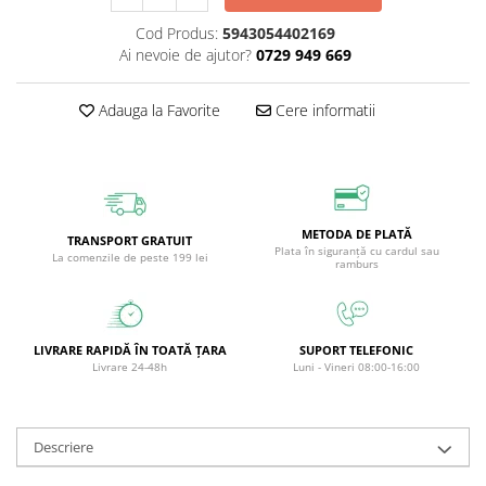
Circulație periferică deficitară
Îngrijire picioare
Cod Produs:
5943054402169
Circulație periferică slabă
Îngrijire păr
Ai nevoie de ajutor?
0729 949 669
Circulație sangvină
Îngrijire ten
Adauga la Favorite
Cere informatii
Ciroză hepatică
Șervețele
Colesterol
Colici intestinale
Colite, Enterocolite
METODA DE PLATĂ
TRANSPORT GRATUIT
Plata în siguranță cu cardul sau
Concentrare
La comenzile de peste 199 lei
ramburs
Constipație
Crampe, Spasme, Dureri musculare
LIVRARE RAPIDĂ ÎN TOATĂ ȚARA
SUPORT TELEFONIC
Deparazitare
Livrare 24-48h
Luni - Vineri 08:00-16:00
Depresie si Anxietate
Dermatită
Descriere
Detoxifiere