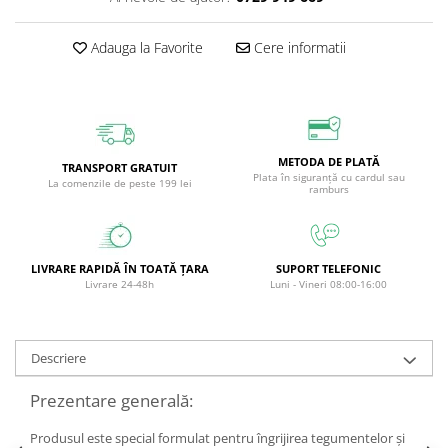
Circulație periferică deficitară
Îngrijire picioare
Adauga la Favorite
Cere informatii
Circulație periferică slabă
Îngrijire păr
Circulație sangvină
Îngrijire ten
Ciroză hepatică
Șervețele
Colesterol
METODA DE PLATĂ
TRANSPORT GRATUIT
Colici intestinale
Plata în siguranță cu cardul sau
La comenzile de peste 199 lei
ramburs
Colite, Enterocolite
Concentrare
Constipație
LIVRARE RAPIDĂ ÎN TOATĂ ȚARA
SUPORT TELEFONIC
Livrare 24-48h
Luni - Vineri 08:00-16:00
Crampe, Spasme, Dureri musculare
Deparazitare
Descriere
Depresie si Anxietate
Dermatită
Prezentare generală:
Detoxifiere
Produsul este special formulat pentru îngrijirea tegumentelor și