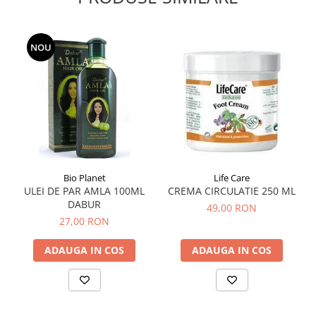
Hemoroizi
Imunitate
NOU
Imunostimulator
Indigestie
Infecții urinare
Infecții virale
Infertilitate femei
Infertilitate masculină
Bio Planet
Life Care
Inflamatii
ULEI DE PAR AMLA 100ML
CREMA CIRCULATIE 250 ML
DABUR
49,00 RON
Insomnie
27,00 RON
Insuficiență cardiacă
ADAUGA IN COS
ADAUGA IN COS
Laringospasm
Leucoree
Memorie