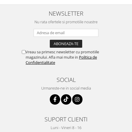
Menopauza
Meteorism
NEWSLETTER
Migrene
Nu rata ofertele si promotiile noastre
Obezitate
Parazitoză digestivă
Pediatrie
Vreau sa primesc newsletter cu promotiile
Piele, par si unghii
magazinului. Afla mai multe in
Politica de
Confidentialitate
Pneumonie
Potenta
SOCIAL
Prostatită
Urmareste-ne in social media
Reflux Gastro-Esofagian
Remineralizare
Retenție apă
SUPORT CLIENTI
Sindromul colonului iritabil
Luni - Vineri 8 - 16
Sinuzită