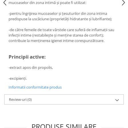
Diabet
mucoaselor din zona intimă și poate fi utilizat:
Digestie lentă
-pentru îngrijirea mucoaselor și țesuturilor din zona intima
Diuretic
predispuse la uscăciune (proprietăți hidratante și lubrifiante);
Dureri de gât
-de către femeile de toate vârstele care suferă de inflamații sau
infecții intime (restabilește și menține starea de confort);
Echilibrare floră intestinală
contribuie la menținerea igienei intime corespunzătoare.
Echilibru hormonal bărbați
Echilibru hormonal femei
Principii active:
Entorse, Luxații
-extract apos din propolis,
Faringită
-excipienţi.
Fibrom Uterin
Informatii conformitate produs
Flatulență
Fumat
Review-uri
(0)
Gastrite
Greață, Vărsături
PRODUSE SIMILARE
Gripa si raceala